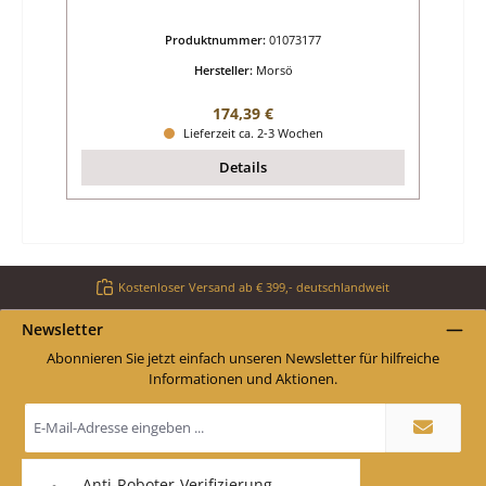
Produktnummer:
01073177
Hersteller:
Morsö
Regulärer Preis:
174,39 €
Lieferzeit ca. 2-3 Wochen
Details
Kostenloser Versand ab € 399,- deutschlandweit
Newsletter
Abonnieren Sie jetzt einfach unseren Newsletter für hilfreiche
Informationen und Aktionen.
E-
Mail-
Adresse
*
Anti-Roboter-Verifizierung