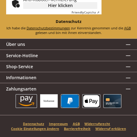
Hier klicken
Friendly
Captcha ⇗
Datenschutz
Ich habe die
Datenschutzbestimmungen
zur Kenntnis genommen und die
AGB
gelesen und bin mit ihnen einverstanden.
Über uns
Service-Hotline
Shop-Service
Informationen
Zahlungsarten
Vorkasse
Amazon Pay
PayPal
Apple Pay
Kreditkarte
Datenschutz
Impressum
AGB
Widerrufsrecht
Cookie Einstellungen ändern
Barrierefreiheit
Widerruf erklären