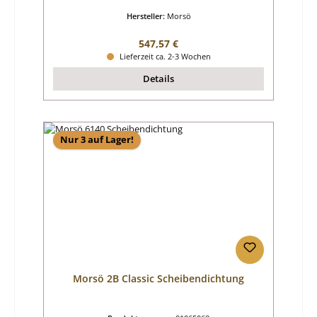
Hersteller:
Morsö
Regulärer Preis:
547,57 €
Lieferzeit ca. 2-3 Wochen
Details
Nur 3 auf Lager!
Morsö 2B Classic Scheibendichtung