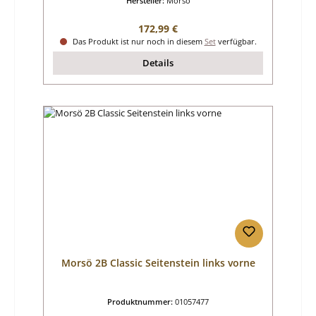
Hersteller:
Morsö
Regulärer Preis:
172,99 €
Das Produkt ist nur noch in diesem
Set
verfügbar.
Details
Morsö 2B Classic Seitenstein links vorne
Produktnummer:
01057477