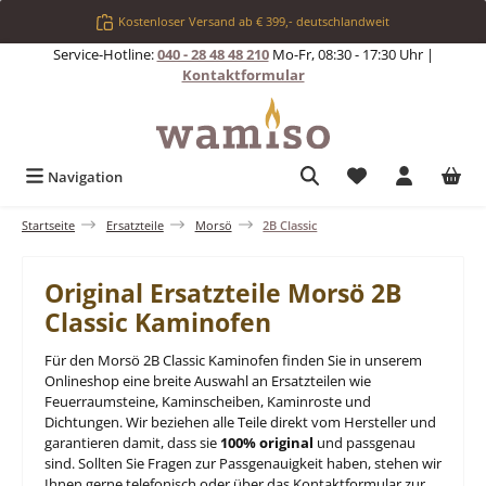
Zum Hauptinhalt springen
Kostenloser Versand ab € 399,- deutschlandweit
Service-Hotline:
040 - 28 48 48 210
Mo-Fr, 08:30 - 17:30 Uhr |
Kontaktformular
Du hast 0 Produkt
Navigation
Startseite
Ersatzteile
Morsö
2B Classic
Original Ersatzteile Morsö 2B
Classic Kaminofen
Für den Morsö 2B Classic Kaminofen finden Sie in unserem
Onlineshop eine breite Auswahl an Ersatzteilen wie
Feuerraumsteine, Kaminscheiben, Kaminroste und
Dichtungen. Wir beziehen alle Teile direkt vom Hersteller und
garantieren damit, dass sie
100% original
und passgenau
sind. Sollten Sie Fragen zur Passgenauigkeit haben, stehen wir
Ihnen gerne telefonisch oder über das Kontaktformular zur