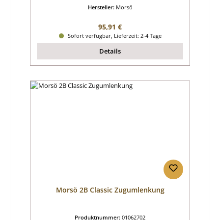
Hersteller:
Morsö
Regulärer Preis:
95,91 €
Sofort verfügbar, Lieferzeit: 2-4 Tage
Details
Morsö 2B Classic Zugumlenkung
Produktnummer:
01062702