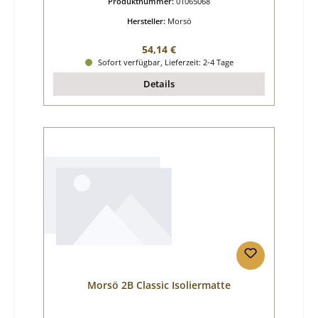
Produktnummer:
01065068
Hersteller:
Morsö
Regulärer Preis:
54,14 €
Sofort verfügbar, Lieferzeit: 2-4 Tage
Details
Morsö 2B Classic Isoliermatte