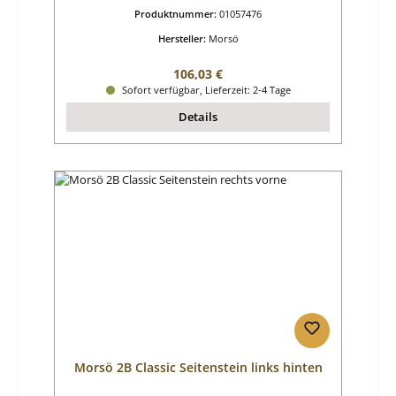
Produktnummer:
01057476
Hersteller:
Morsö
Regulärer Preis:
106,03 €
Sofort verfügbar, Lieferzeit: 2-4 Tage
Details
Morsö 2B Classic Seitenstein links hinten