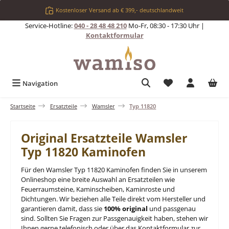
Zum Hauptinhalt springen
Kostenloser Versand ab € 399,- deutschlandweit
Service-Hotline:
040 - 28 48 48 210
Mo-Fr, 08:30 - 17:30 Uhr |
Kontaktformular
Du hast 0 Produkt
Navigation
Startseite
Ersatzteile
Wamsler
Typ 11820
Original Ersatzteile Wamsler
Typ 11820 Kaminofen
Für den Wamsler Typ 11820 Kaminofen finden Sie in unserem
Onlineshop eine breite Auswahl an Ersatzteilen wie
Feuerraumsteine, Kaminscheiben, Kaminroste und
Dichtungen. Wir beziehen alle Teile direkt vom Hersteller und
garantieren damit, dass sie
100% original
und passgenau
sind. Sollten Sie Fragen zur Passgenauigkeit haben, stehen wir
Ihnen gerne telefonisch oder über das Kontaktformular zur