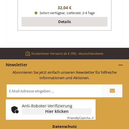
Regulärer Preis:
32,04 €
Sofort verfügbar, Lieferzeit: 2-4 Tage
Details
Kostenloser Versand ab € 399,- deutschlandweit
Newsletter
Abonnieren Sie jetzt einfach unseren Newsletter für hilfreiche
Informationen und Aktionen.
E-
Mail-
Adresse
*
Anti-Roboter-Verifizierung
Hier klicken
Friendly
Captcha ⇗
Datenschutz