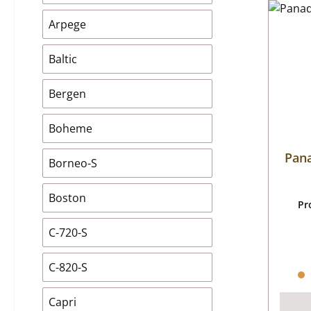
Arpege
Baltic
Bergen
Boheme
Pana
Borneo-S
Boston
Pr
C-720-S
C-820-S
Capri