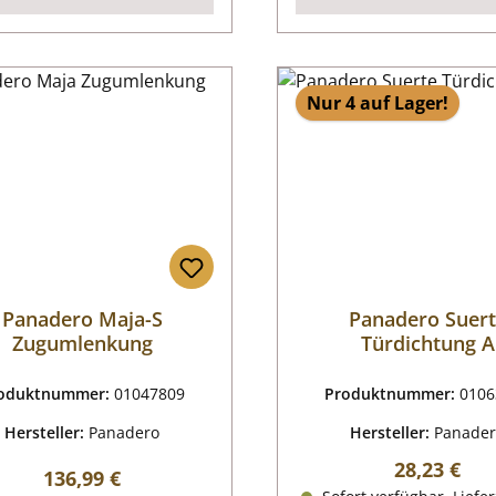
Nur 4 auf Lager!
Panadero Maja-S
Panadero Suer
Zugumlenkung
Türdichtung A
oduktnummer:
01047809
Produktnummer:
0106
Hersteller:
Panadero
Hersteller:
Panade
Regulärer P
28,23 €
Regulärer Preis:
136,99 €