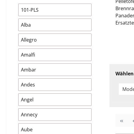
Pelletöf
Brennra
101-PLS
Panader
Ersatzte
Alba
Allegro
Amalfi
Ambar
Wählen 
Andes
Mode
Angel
Annecy
Aube