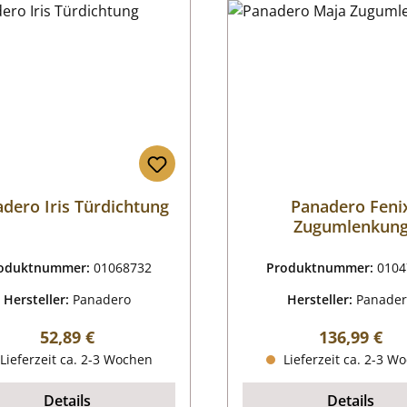
dero Iris Türdichtung
Panadero Feni
Zugumlenkun
oduktnummer:
01068732
Produktnummer:
0104
Hersteller:
Panadero
Hersteller:
Panade
Regulärer Preis:
Regulärer P
52,89 €
136,99 €
Lieferzeit ca. 2-3 Wochen
Lieferzeit ca. 2-3 W
Details
Details