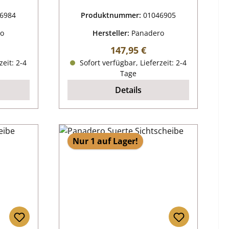
6984
Produktnummer:
01046905
ro
Hersteller:
Panadero
reis:
Regulärer Preis:
147,95 €
zeit: 2-4
Sofort verfügbar, Lieferzeit: 2-4
Tage
Details
Nur 1 auf Lager!