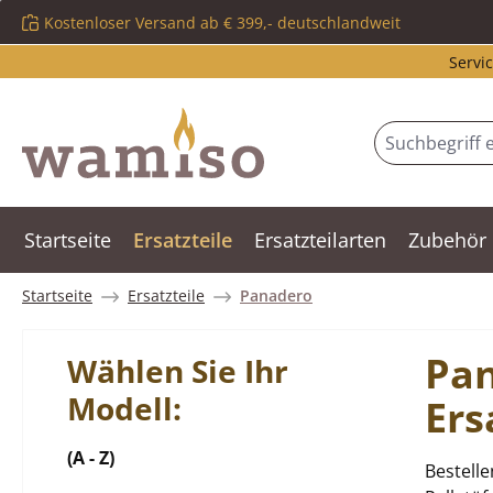
Kostenloser Versand ab € 399,- deutschlandweit
m Hauptinhalt springen
Zur Suche springen
Zur Hauptnavigation springen
Servic
Startseite
Ersatzteile
Ersatzteilarten
Zubehör
Startseite
Ersatzteile
Panadero
Pa
Wählen Sie Ihr
Modell:
Ers
(A - Z)
Bestelle