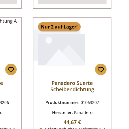
Nur 2 auf Lager!
te
Panadero Suerte
Scheibendichtung
3206
Produktnummer:
01063207
ro
Hersteller:
Panadero
reis:
Regulärer Preis:
44,67 €