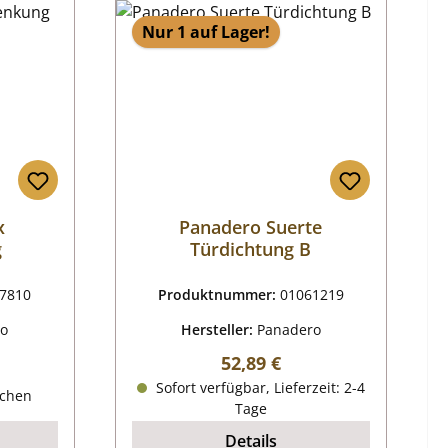
Nur 1 auf Lager!
x
Panadero Suerte
g
Türdichtung B
7810
Produktnummer:
01061219
ro
Hersteller:
Panadero
Regulärer Preis:
52,89 €
reis:
Sofort verfügbar, Lieferzeit: 2-4
ochen
Tage
Details