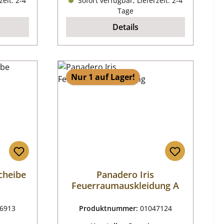
zeit: 2-4
Sofort verfügbar, Lieferzeit: 2-4
Tage
Details
Nur 1 auf Lager!
cheibe
Panadero Iris
Feuerraumauskleidung A
6913
Produktnummer:
01047124