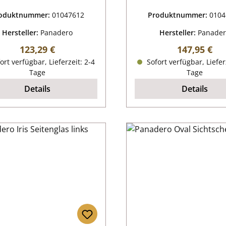
oduktnummer:
01047612
Produktnummer:
0104
Hersteller:
Panadero
Hersteller:
Panade
Regulärer Preis:
Regulärer P
123,29 €
147,95 €
ort verfügbar, Lieferzeit: 2-4
Sofort verfügbar, Liefer
Tage
Tage
Details
Details