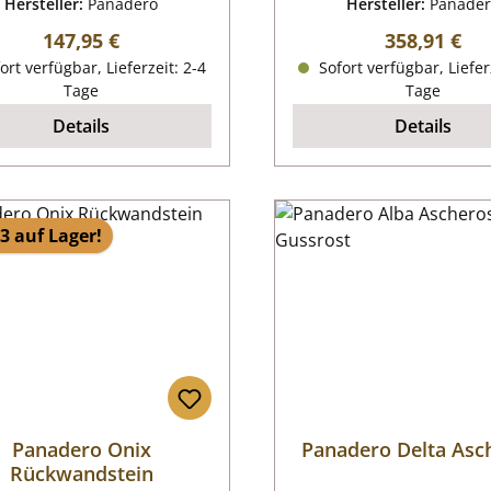
Hersteller:
Panadero
Hersteller:
Panade
Regulärer Preis:
Regulärer P
147,95 €
358,91 €
ort verfügbar, Lieferzeit: 2-4
Sofort verfügbar, Liefer
Tage
Tage
Details
Details
3 auf Lager!
Panadero Onix
Panadero Delta Asc
Rückwandstein