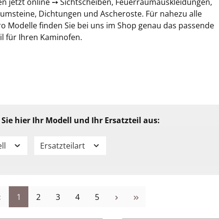
en jetzt online ➙ Sichtscheiben, Feuerraumauskleidungen,
umsteine, Dichtungen und Ascheroste. Für nahezu alle
o Modelle finden Sie bei uns im Shop genau das passende
il für Ihren Kaminofen.
Sie hier Ihr Modell und Ihr Ersatzteil aus:
ll
Ersatzteilart
Seite
Seite
Seite
Seite
Seite
1
2
3
4
5