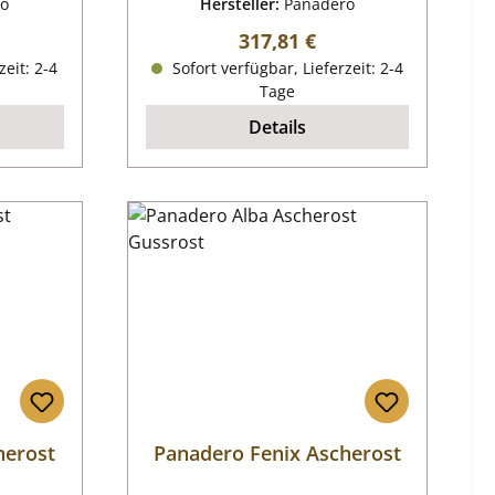
ro
Hersteller:
Panadero
reis:
Regulärer Preis:
317,81 €
zeit: 2-4
Sofort verfügbar, Lieferzeit: 2-4
Tage
Details
herost
Panadero Fenix Ascherost