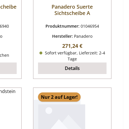
scheibe
Panadero Suerte
Sichtscheibe A
6940
Produktnummer:
01046954
ro
Hersteller:
Panadero
Regulärer Preis:
271,24 €
reis:
Sofort verfügbar, Lieferzeit: 2-4
ochen
Tage
Details
Nur 2 auf Lager!