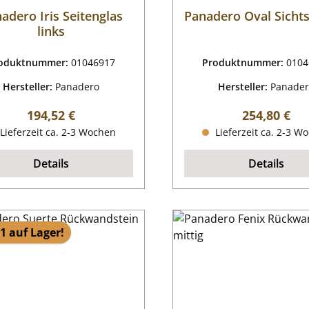
adero Iris Seitenglas
Panadero Oval Sicht
links
oduktnummer:
01046917
Produktnummer:
0104
Hersteller:
Panadero
Hersteller:
Panade
Regulärer Preis:
Regulärer P
194,52 €
254,80 €
Lieferzeit ca. 2-3 Wochen
Lieferzeit ca. 2-3 W
Details
Details
1 auf Lager!