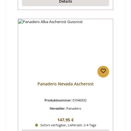
Details
Panadero Nevada Ascherost
Produktnummer:
01046932
Hersteller:
Panadero
Regulärer Preis:
147,95 €
Sofort verfügbar, Lieferzeit: 2-4 Tage