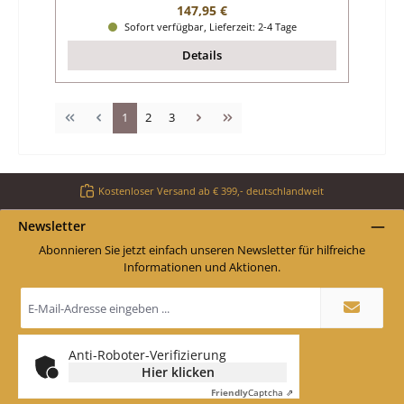
Regulärer Preis:
147,95 €
Sofort verfügbar, Lieferzeit: 2-4 Tage
Details
Seite
Seite
Seite
1
2
3
Kostenloser Versand ab € 399,- deutschlandweit
Newsletter
Abonnieren Sie jetzt einfach unseren Newsletter für hilfreiche
Informationen und Aktionen.
E-
Mail-
Adresse
*
Anti-Roboter-Verifizierung
Hier klicken
Friendly
Captcha ⇗