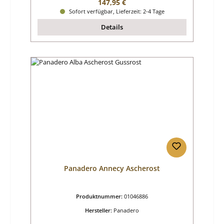
Regulärer Preis:
147,95 €
Sofort verfügbar, Lieferzeit: 2-4 Tage
Details
Panadero Annecy Ascherost
Produktnummer:
01046886
Hersteller:
Panadero