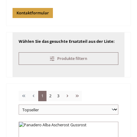
Kontaktformular
Wählen Sie das gesuchte Ersatzteil aus der Liste:
Produkte filtern
Seite
Seite
Seite
1
2
3