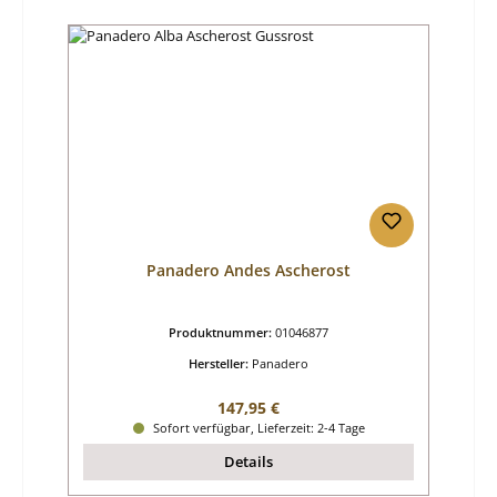
Panadero Andes Ascherost
Produktnummer:
01046877
Hersteller:
Panadero
Regulärer Preis:
147,95 €
Sofort verfügbar, Lieferzeit: 2-4 Tage
Details