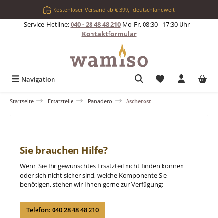
Zum Hauptinhalt springen
Kostenloser Versand ab € 399,- deutschlandweit
Service-Hotline:
040 - 28 48 48 210
Mo-Fr, 08:30 - 17:30 Uhr |
Kontaktformular
Du hast 0 Produkt
Navigation
Startseite
Ersatzteile
Panadero
Ascherost
Sie brauchen Hilfe?
Wenn Sie Ihr gewünschtes Ersatzteil nicht finden können
oder sich nicht sicher sind, welche Komponente Sie
benötigen, stehen wir Ihnen gerne zur Verfügung:
Telefon: 040 28 48 48 210