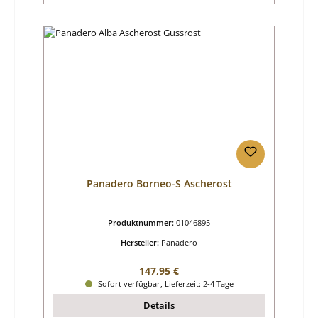
Panadero Borneo-S Ascherost
Produktnummer:
01046895
Hersteller:
Panadero
Regulärer Preis:
147,95 €
Sofort verfügbar, Lieferzeit: 2-4 Tage
Details