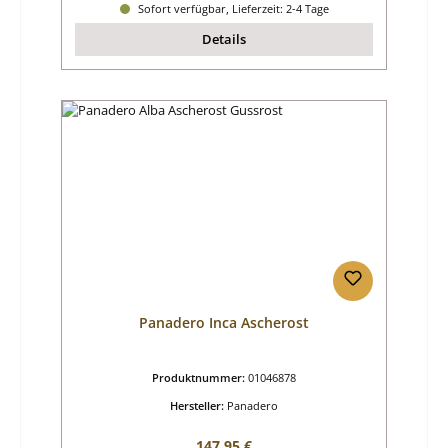
Sofort verfügbar, Lieferzeit: 2-4 Tage
Details
Panadero Inca Ascherost
Produktnummer:
01046878
Hersteller:
Panadero
Regulärer Preis:
147,95 €