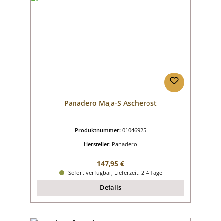
Panadero Maja-S Ascherost
Produktnummer:
01046925
Hersteller:
Panadero
Regulärer Preis:
147,95 €
Sofort verfügbar, Lieferzeit: 2-4 Tage
Details