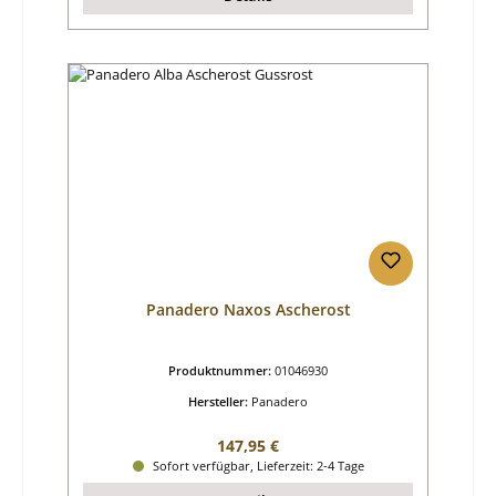
Panadero Naxos Ascherost
Produktnummer:
01046930
Hersteller:
Panadero
Regulärer Preis:
147,95 €
Sofort verfügbar, Lieferzeit: 2-4 Tage