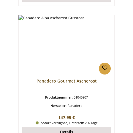
Panadero Gourmet Ascherost
Produktnummer:
01046907
Hersteller:
Panadero
Regulärer Preis:
147,95 €
Sofort verfügbar, Lieferzeit: 2-4 Tage
Details