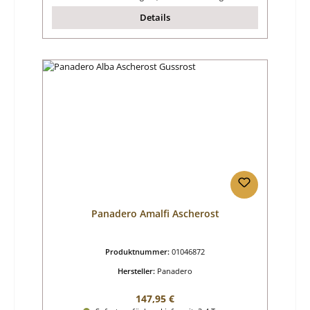
Details
Panadero Amalfi Ascherost
Produktnummer:
01046872
Hersteller:
Panadero
Regulärer Preis:
147,95 €