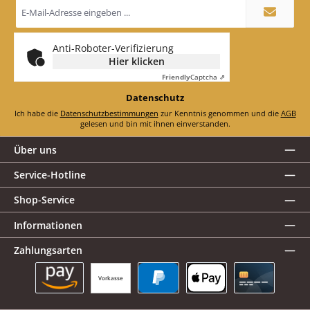
E-
Mail-
Adresse
*
Anti-Roboter-Verifizierung
Hier klicken
Friendly
Captcha ⇗
Datenschutz
Ich habe die
Datenschutzbestimmungen
zur Kenntnis genommen und die
AGB
gelesen und bin mit ihnen einverstanden.
Über uns
Service-Hotline
Shop-Service
Informationen
Zahlungsarten
Vorkasse
Amazon Pay
PayPal
Apple Pay
Kreditkarte