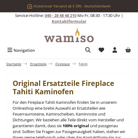
Zum Hauptinhalt springen
Kostenloser Versand ab € 399,- deutschlandweit
Service-Hotline:
040 - 28 48 48 210
Mo-Fr, 08:30 - 17:30 Uhr |
Kontaktformular
Du hast 0 Produkt
Navigation
Startseite
Ersatzteile
Fireplace
Tahiti
Original Ersatzteile Fireplace
Tahiti Kaminofen
Für den Fireplace Tahiti Kaminofen finden Sie in unserem
Onlineshop eine breite Auswahl an Ersatzteilen wie
Feuerraumsteine, Kaminscheiben, Kaminroste und
Dichtungen. Wir beziehen alle Teile direkt vom Hersteller und
garantieren damit, dass sie
100% original
und passgenau
sind. Sollten Sie Fragen zur Passgenauigkeit haben, stehen wir
Ihnen gerne telefonisch oder über das Kontaktformular zur