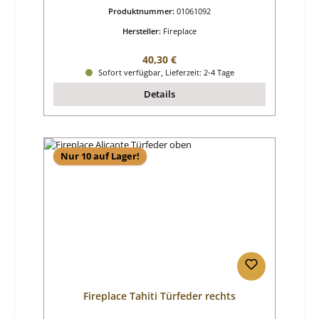
Produktnummer:
01061092
Hersteller:
Fireplace
Regulärer Preis:
40,30 €
Sofort verfügbar, Lieferzeit: 2-4 Tage
Details
Nur 10 auf Lager!
Fireplace Tahiti Türfeder rechts