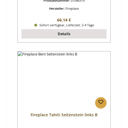
Produktnummer:
01046319
Hersteller:
Fireplace
Regulärer Preis:
66,14 €
Sofort verfügbar, Lieferzeit: 2-4 Tage
Details
Fireplace Tahiti Seitenstein links B