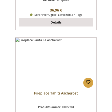
Hersteller:
Fireplace
Regulärer Preis:
36,96 €
Sofort verfügbar, Lieferzeit: 2-4 Tage
Details
Fireplace Tahiti Ascherost
Produktnummer:
01022704