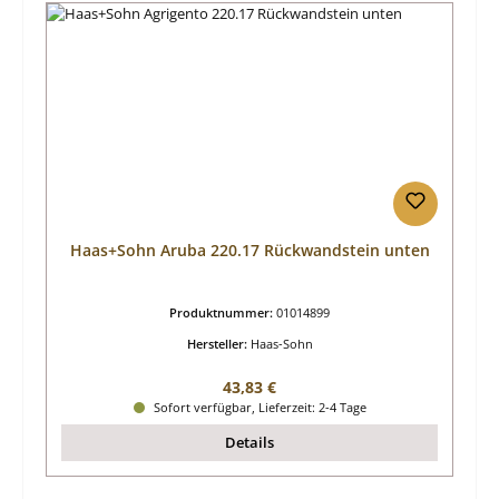
Haas+Sohn Aruba 220.17 Rückwandstein unten
Produktnummer:
01014899
Hersteller:
Haas-Sohn
Regulärer Preis:
43,83 €
Sofort verfügbar, Lieferzeit: 2-4 Tage
Details