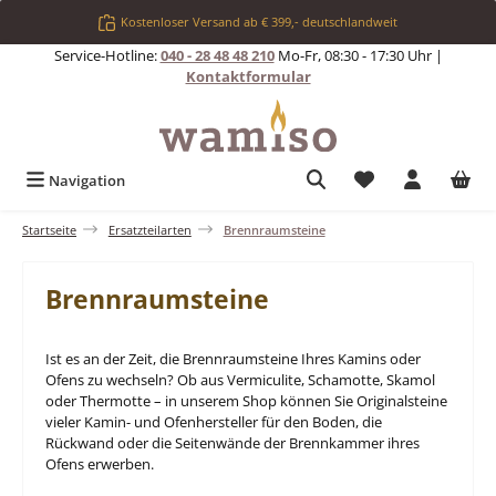
Zum Hauptinhalt springen
Kostenloser Versand ab € 399,- deutschlandweit
Service-Hotline:
040 - 28 48 48 210
Mo-Fr, 08:30 - 17:30 Uhr |
Kontaktformular
Du hast 0 Produkt
Navigation
Startseite
Ersatzteilarten
Brennraumsteine
Brennraumsteine
Ist es an der Zeit, die Brennraumsteine Ihres Kamins oder
Ofens zu wechseln? Ob aus Vermiculite, Schamotte, Skamol
oder Thermotte – in unserem Shop können Sie Originalsteine
vieler Kamin- und Ofenhersteller für den Boden, die
Rückwand oder die Seitenwände der Brennkammer ihres
Ofens erwerben.