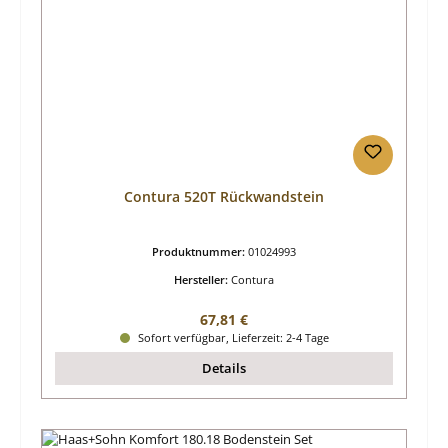
Contura 520T Rückwandstein
Produktnummer:
01024993
Hersteller:
Contura
Regulärer Preis:
67,81 €
Sofort verfügbar, Lieferzeit: 2-4 Tage
Details