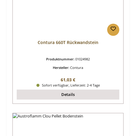
Contura 660T Rückwandstein
Produktnummer:
01024982
Hersteller:
Contura
Regulärer Preis:
61,03 €
Sofort verfügbar, Lieferzeit: 2-4 Tage
Details