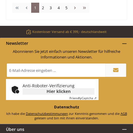
Seite
Seite
Seite
Seite
Seite
1
2
3
4
5
Kostenloser Versand ab € 399,- deutschlandweit
Newsletter
Abonnieren Sie jetzt einfach unseren Newsletter für hilfreiche
Informationen und Aktionen.
E-
Mail-
Adresse
*
Anti-Roboter-Verifizierung
Hier klicken
Friendly
Captcha ⇗
Datenschutz
Ich habe die
Datenschutzbestimmungen
zur Kenntnis genommen und die
AGB
gelesen und bin mit ihnen einverstanden.
Über uns