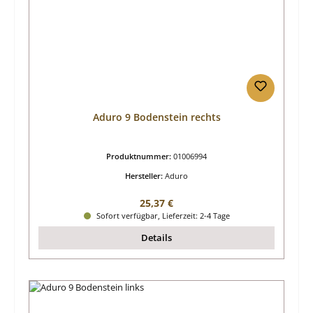
Aduro 9 Bodenstein rechts
Produktnummer:
01006994
Hersteller:
Aduro
Regulärer Preis:
25,37 €
Sofort verfügbar, Lieferzeit: 2-4 Tage
Details