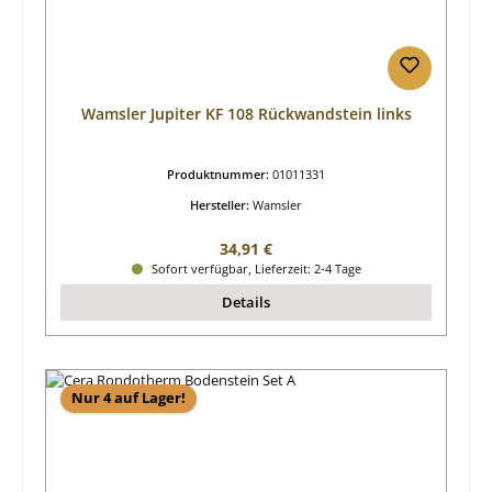
Wamsler Jupiter KF 108 Rückwandstein links
Produktnummer:
01011331
Hersteller:
Wamsler
Regulärer Preis:
34,91 €
Sofort verfügbar, Lieferzeit: 2-4 Tage
Details
Nur 4 auf Lager!