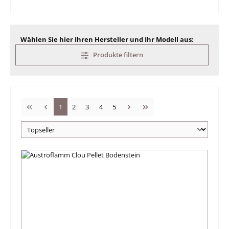
Wählen Sie hier Ihren Hersteller und Ihr Modell aus:
Produkte filtern
Seite
Seite
Seite
Seite
Seite
1
2
3
4
5