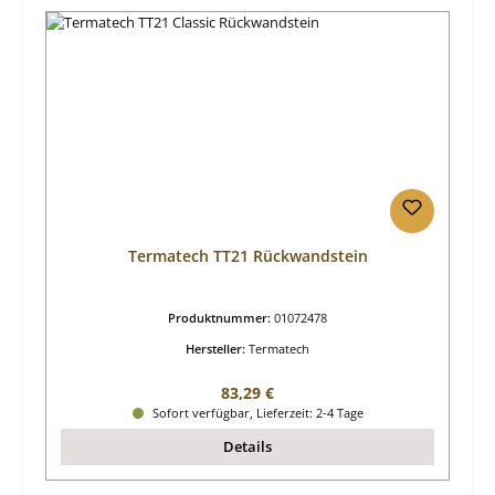
Termatech TT21 Rückwandstein
Produktnummer:
01072478
Hersteller:
Termatech
Regulärer Preis:
83,29 €
Sofort verfügbar, Lieferzeit: 2-4 Tage
Details