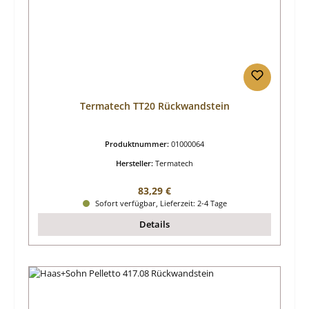
Termatech TT20 Rückwandstein
Produktnummer:
01000064
Hersteller:
Termatech
Regulärer Preis:
83,29 €
Sofort verfügbar, Lieferzeit: 2-4 Tage
Details