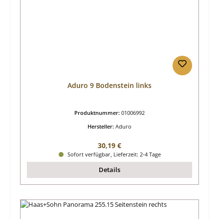
Aduro 9 Bodenstein links
Produktnummer:
01006992
Hersteller:
Aduro
Regulärer Preis:
30,19 €
Sofort verfügbar, Lieferzeit: 2-4 Tage
Details