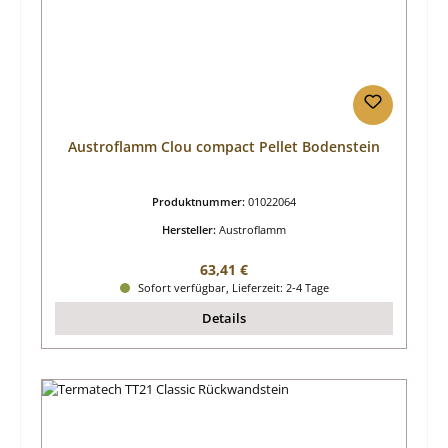
Austroflamm Clou compact Pellet Bodenstein
Produktnummer:
01022064
Hersteller:
Austroflamm
Regulärer Preis:
63,41 €
Sofort verfügbar, Lieferzeit: 2-4 Tage
Details