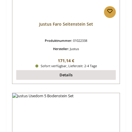
Justus Faro Seitenstein Set
Produktnummer:
01022338
Hersteller:
Justus
Regulärer Preis:
171,14 €
Sofort verfügbar, Lieferzeit: 2-4 Tage
Details