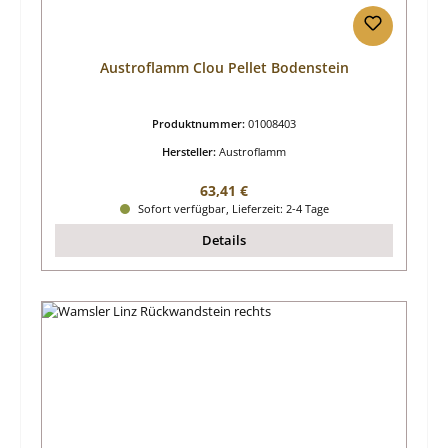
Austroflamm Clou Pellet Bodenstein
Produktnummer:
01008403
Hersteller:
Austroflamm
Regulärer Preis:
63,41 €
Sofort verfügbar, Lieferzeit: 2-4 Tage
Details