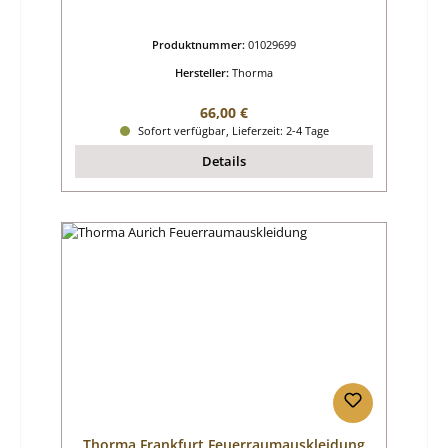
Produktnummer:
01029699
Hersteller:
Thorma
Regulärer Preis:
66,00 €
Sofort verfügbar, Lieferzeit: 2-4 Tage
Details
Thorma Frankfurt Feuerraumauskleidung