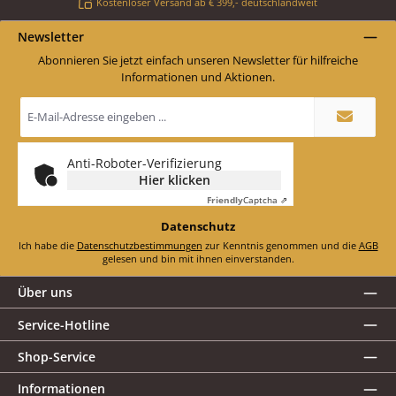
Kostenloser Versand ab € 399,- deutschlandweit
Newsletter
Abonnieren Sie jetzt einfach unseren Newsletter für hilfreiche
Informationen und Aktionen.
E-
Mail-
Adresse
*
Anti-Roboter-Verifizierung
Hier klicken
Friendly
Captcha ⇗
Datenschutz
Ich habe die
Datenschutzbestimmungen
zur Kenntnis genommen und die
AGB
gelesen und bin mit ihnen einverstanden.
Über uns
Service-Hotline
Shop-Service
Informationen