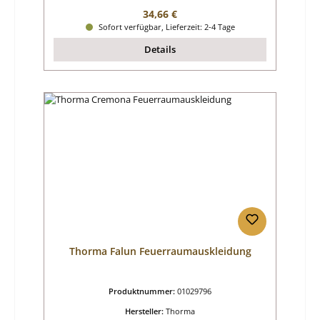
Regulärer Preis:
34,66 €
Sofort verfügbar, Lieferzeit: 2-4 Tage
Details
Thorma Falun Feuerraumauskleidung
Produktnummer:
01029796
Hersteller:
Thorma