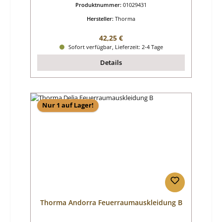
Produktnummer:
01029431
Hersteller:
Thorma
Regulärer Preis:
42,25 €
Sofort verfügbar, Lieferzeit: 2-4 Tage
Details
Nur 1 auf Lager!
Thorma Andorra Feuerraumauskleidung B