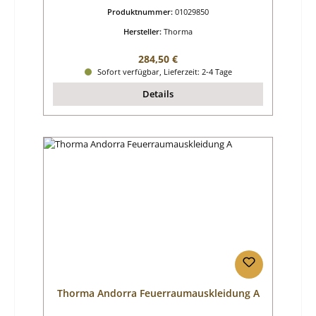
Produktnummer:
01029850
Hersteller:
Thorma
Regulärer Preis:
284,50 €
Sofort verfügbar, Lieferzeit: 2-4 Tage
Details
Thorma Andorra Feuerraumauskleidung A