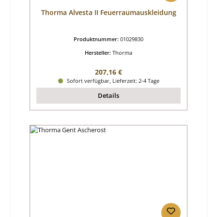
Thorma Alvesta II Feuerraumauskleidung
Produktnummer:
01029830
Hersteller:
Thorma
Regulärer Preis:
207,16 €
Sofort verfügbar, Lieferzeit: 2-4 Tage
Details