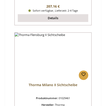
Regulärer Preis:
207,16 €
Sofort verfügbar, Lieferzeit: 2-4 Tage
Details
Thorma Milano II Sichtscheibe
Produktnummer:
01029461
Hersteller:
Thorma