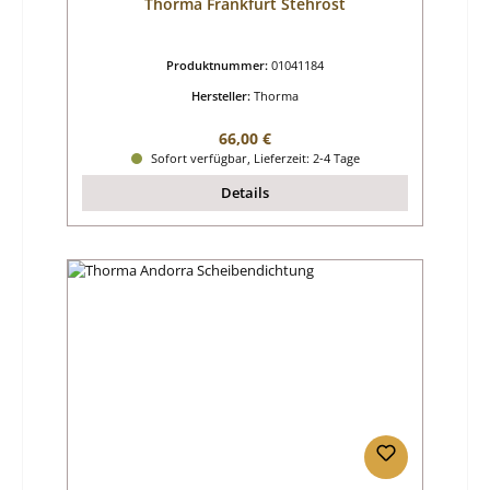
Thorma Frankfurt Stehrost
Produktnummer:
01041184
Hersteller:
Thorma
Regulärer Preis:
66,00 €
Sofort verfügbar, Lieferzeit: 2-4 Tage
Details