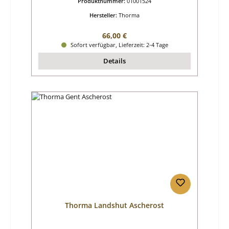
Produktnummer:
01001524
Hersteller:
Thorma
Regulärer Preis:
66,00 €
Sofort verfügbar, Lieferzeit: 2-4 Tage
Details
Thorma Landshut Ascherost