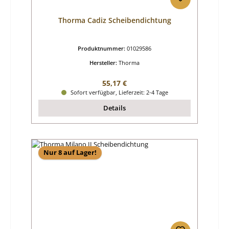
Thorma Cadiz Scheibendichtung
Produktnummer:
01029586
Hersteller:
Thorma
Regulärer Preis:
55,17 €
Sofort verfügbar, Lieferzeit: 2-4 Tage
Details
Nur 8 auf Lager!