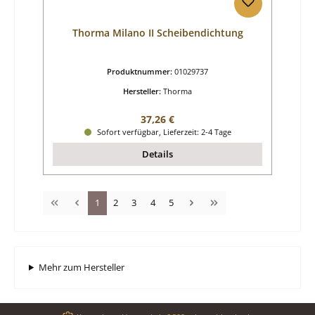
Thorma Milano II Scheibendichtung
Produktnummer:
01029737
Hersteller:
Thorma
Regulärer Preis:
37,26 €
Sofort verfügbar, Lieferzeit: 2-4 Tage
Details
Seite
Seite
Seite
Seite
Seite
1
2
3
4
5
Mehr zum Hersteller