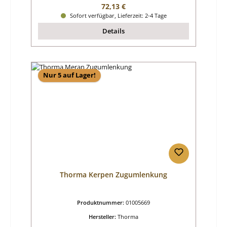
Regulärer Preis:
72,13 €
Sofort verfügbar, Lieferzeit: 2-4 Tage
Details
Nur 5 auf Lager!
Thorma Kerpen Zugumlenkung
Produktnummer:
01005669
Hersteller:
Thorma