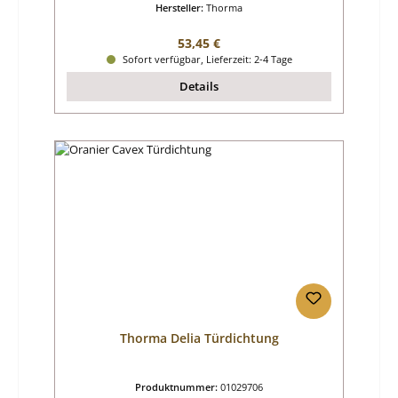
Hersteller:
Thorma
Regulärer Preis:
53,45 €
Sofort verfügbar, Lieferzeit: 2-4 Tage
Details
Thorma Delia Türdichtung
Produktnummer:
01029706