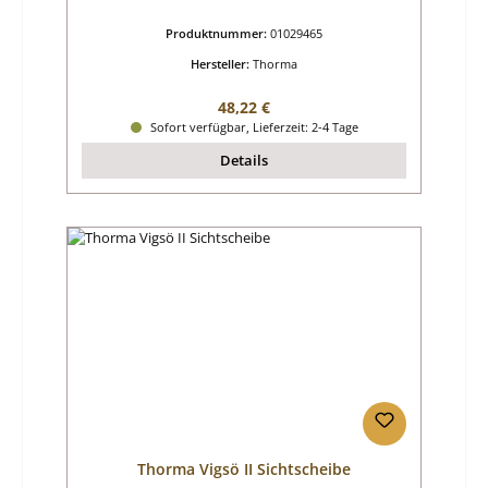
Produktnummer:
01029465
Hersteller:
Thorma
Regulärer Preis:
48,22 €
Sofort verfügbar, Lieferzeit: 2-4 Tage
Details
Thorma Vigsö II Sichtscheibe