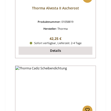
Thorma Alvesta II Ascherost
Produktnummer:
01058819
Hersteller:
Thorma
Regulärer Preis:
42,25 €
Sofort verfügbar, Lieferzeit: 2-4 Tage
Details