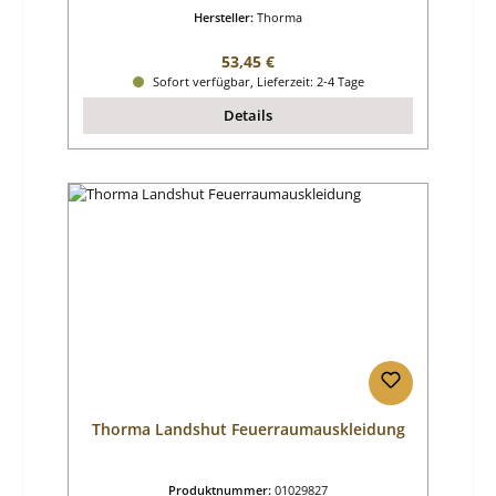
Hersteller:
Thorma
Regulärer Preis:
53,45 €
Sofort verfügbar, Lieferzeit: 2-4 Tage
Details
Thorma Landshut Feuerraumauskleidung
Produktnummer:
01029827