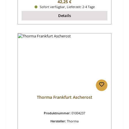
Regulärer Preis:
42,25 €
Sofort verfügbar, Lieferzeit: 2-4 Tage
Details
Thorma Frankfurt Ascherost
Produktnummer:
01004237
Hersteller:
Thorma