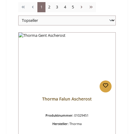
Seite
Seite
Seite
Seite
Seite
1
2
3
4
5
Thorma Falun Ascherost
Produktnummer:
01029451
Hersteller:
Thorma