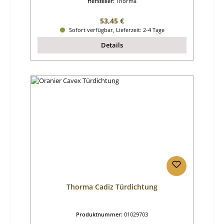
Hersteller:
Thorma
Regulärer Preis:
53,45 €
Sofort verfügbar, Lieferzeit: 2-4 Tage
Details
Thorma Cadiz Türdichtung
Produktnummer:
01029703