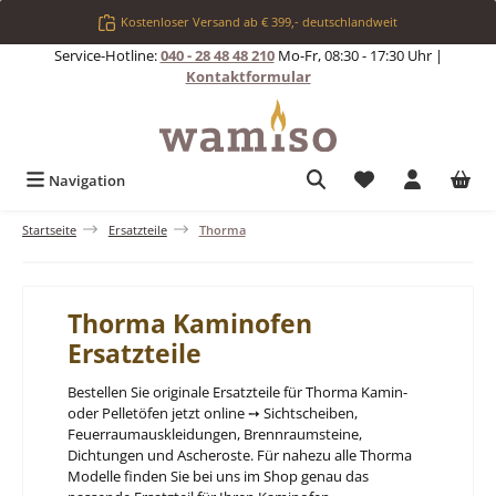
Zum Hauptinhalt springen
Kostenloser Versand ab € 399,- deutschlandweit
Service-Hotline:
040 - 28 48 48 210
Mo-Fr, 08:30 - 17:30 Uhr |
Kontaktformular
Du hast 0 Produkt
Navigation
Startseite
Ersatzteile
Thorma
Thorma Kaminofen
Ersatzteile
Bestellen Sie originale Ersatzteile für Thorma Kamin-
oder Pelletöfen jetzt online ➙ Sichtscheiben,
Feuerraumauskleidungen, Brennraumsteine,
Dichtungen und Ascheroste. Für nahezu alle Thorma
Modelle finden Sie bei uns im Shop genau das