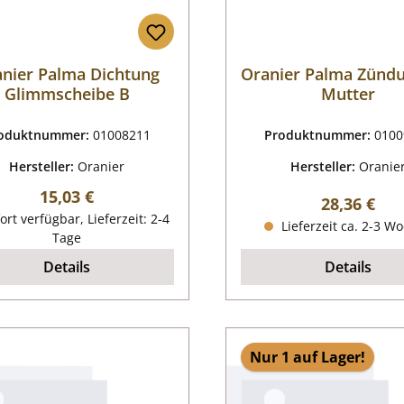
nier Palma Dichtung
Oranier Palma Zünd
Glimmscheibe B
Mutter
oduktnummer:
01008211
Produktnummer:
0100
Hersteller:
Oranier
Hersteller:
Oranie
Regulärer Preis:
15,03 €
Regulärer P
28,36 €
ort verfügbar, Lieferzeit: 2-4
Lieferzeit ca. 2-3 W
Tage
Details
Details
Nur 1 auf Lager!