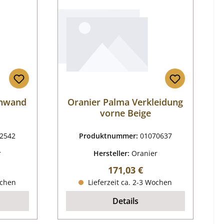
enwand
Oranier Palma Verkleidung
vorne Beige
2542
Produktnummer:
01070637
r
Hersteller:
Oranier
reis:
Regulärer Preis:
171,03 €
ochen
Lieferzeit ca. 2-3 Wochen
Details