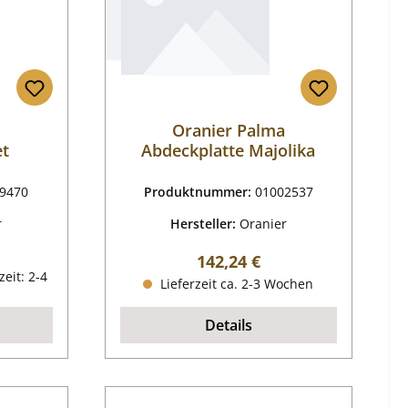
a
Oranier Palma
et
Abdeckplatte Majolika
9470
Produktnummer:
01002537
r
Hersteller:
Oranier
reis:
Regulärer Preis:
142,24 €
zeit: 2-4
Lieferzeit ca. 2-3 Wochen
Details