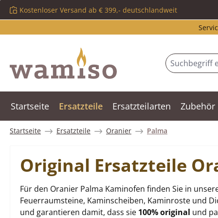
Kostenloser Versand ab € 399,- deutschlandweit
m Hauptinhalt springen
Zur Suche springen
Zur Hauptnavigation springen
Servic
Startseite
Ersatzteile
Ersatzteilarten
Zubehör
Startseite
Ersatzteile
Oranier
Palma
Original Ersatzteile 
Für den Oranier Palma Kaminofen finden Sie in unsere
Feuerraumsteine, Kaminscheiben, Kaminroste und Dich
und garantieren damit, dass sie
100% original
und pas