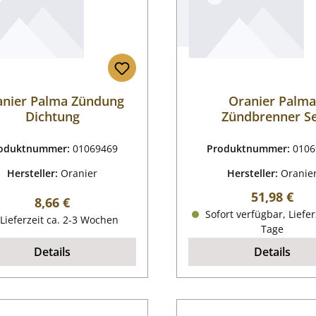
anier Palma Zündung
Oranier Palm
Dichtung
Zündbrenner S
oduktnummer:
01069469
Produktnummer:
0106
Hersteller:
Oranier
Hersteller:
Oranie
Regulärer P
51,98 €
Regulärer Preis:
8,66 €
Sofort verfügbar, Liefer
Lieferzeit ca. 2-3 Wochen
Tage
Details
Details