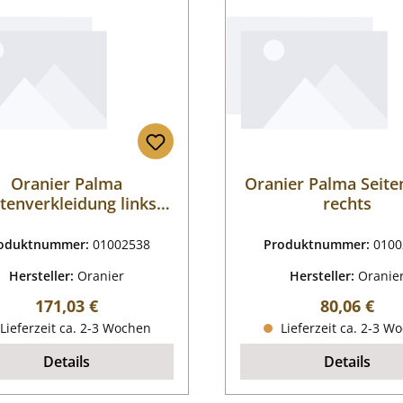
Oranier Palma
Oranier Palma Seit
itenverkleidung links
rechts
Majolika
oduktnummer:
01002538
Produktnummer:
0100
Hersteller:
Oranier
Hersteller:
Oranie
Regulärer Preis:
Regulärer P
171,03 €
80,06 €
Lieferzeit ca. 2-3 Wochen
Lieferzeit ca. 2-3 W
Details
Details