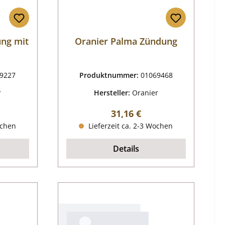
ung mit
Oranier Palma Zündung
9227
Produktnummer:
01069468
r
Hersteller:
Oranier
reis:
Regulärer Preis:
31,16 €
ochen
Lieferzeit ca. 2-3 Wochen
Details