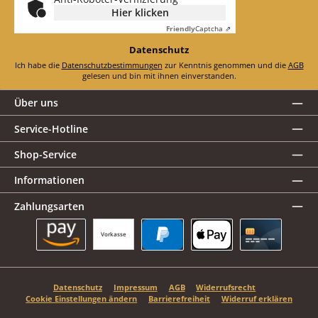
Hier klicken
Friendly
Captcha ⇗
Datenschutz
Ich habe die
Datenschutzbestimmungen
zur Kenntnis genommen und die
AGB
gelesen und bin mit ihnen einverstanden.
Über uns
Service-Hotline
Shop-Service
Informationen
Zahlungsarten
Vorkasse
Amazon Pay
PayPal
Apple Pay
Kreditkarte
Datenschutz
Impressum
AGB
Widerrufsrecht
Cookie Einstellungen ändern
Barrierefreiheit
Widerruf erklären