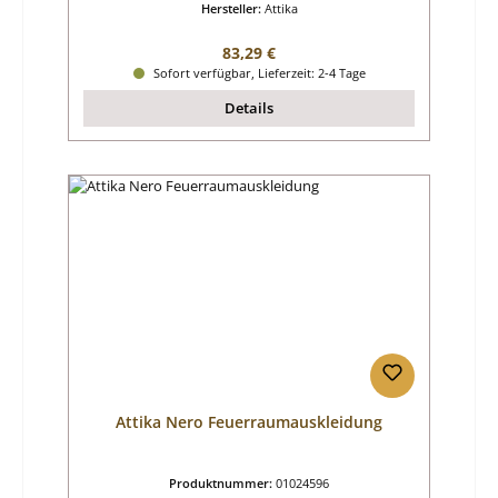
Hersteller:
Attika
Regulärer Preis:
83,29 €
Sofort verfügbar, Lieferzeit: 2-4 Tage
Details
Attika Nero Feuerraumauskleidung
Produktnummer:
01024596