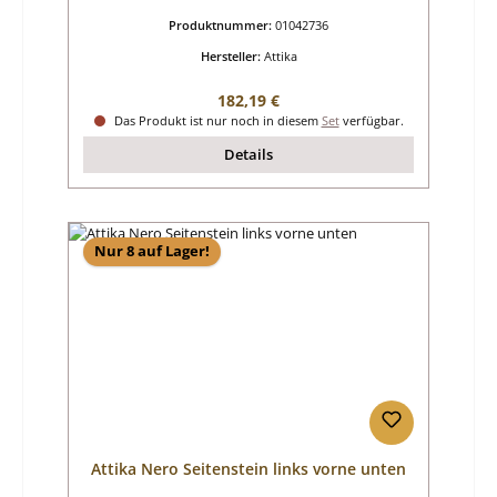
Produktnummer:
01042736
Hersteller:
Attika
Regulärer Preis:
182,19 €
Das Produkt ist nur noch in diesem
Set
verfügbar.
Details
Nur 8 auf Lager!
Attika Nero Seitenstein links vorne unten