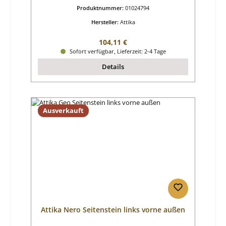
Produktnummer:
01024794
Hersteller:
Attika
Regulärer Preis:
104,11 €
Sofort verfügbar, Lieferzeit: 2-4 Tage
Details
Ausverkauft
Attika Nero Seitenstein links vorne außen