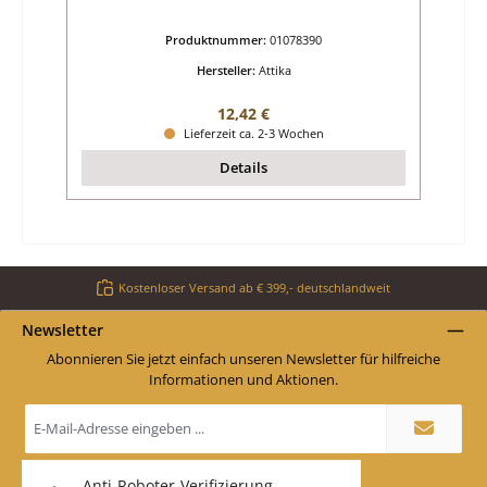
Produktnummer:
01078390
Hersteller:
Attika
Regulärer Preis:
12,42 €
Lieferzeit ca. 2-3 Wochen
Details
Kostenloser Versand ab € 399,- deutschlandweit
Newsletter
Abonnieren Sie jetzt einfach unseren Newsletter für hilfreiche
Informationen und Aktionen.
E-
Mail-
Adresse
*
Anti-Roboter-Verifizierung