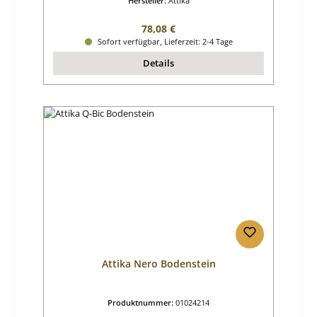
Hersteller:
Attika
Regulärer Preis:
78,08 €
Sofort verfügbar, Lieferzeit: 2-4 Tage
Details
Attika Nero Bodenstein
Produktnummer:
01024214