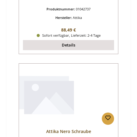
Produktnummer:
01042737
Hersteller:
Attika
Regulärer Preis:
88,49 €
Sofort verfügbar, Lieferzeit: 2-4 Tage
Details
Attika Nero Schraube