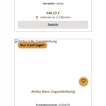
Hersteller:
Attika
Regulärer Preis:
548,23 €
Lieferzeit ca. 2-3 Wochen
Details
Nur 3 auf Lager!
Attika Nero Zugumlenkung
Produktnummer:
01024733