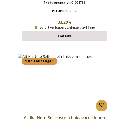
Produktnummer:
01024786
Hersteller:
Attika
Regulärer Preis:
83,29 €
Sofort verfügbar, Lieferzeit: 2-4 Tage
Details
Nur 3 auf Lager!
Attika Nero Seitenstein links vorne innen