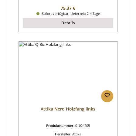
Regulärer Preis:
75,37 €
Sofort verfügbar, Lieferzeit: 2-4 Tage
Details
Attika Nero Holzfang links
Produktnummer:
01024205
Hersteller:
Attika