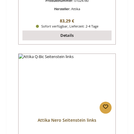
Produktnummer:
01024780
Hersteller:
Attika
Regulärer Preis:
83,29 €
Sofort verfügbar, Lieferzeit: 2-4 Tage
Details
Attika Nero Seitenstein links