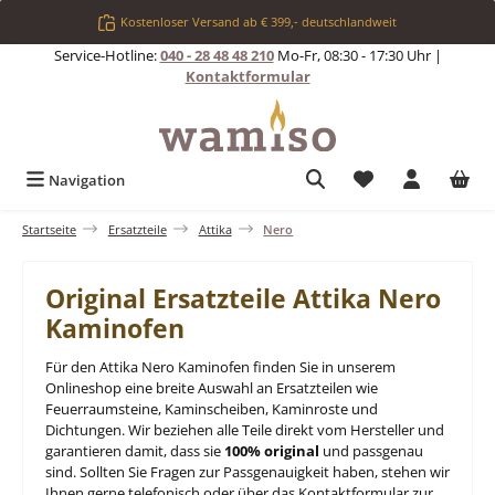
Zum Hauptinhalt springen
Kostenloser Versand ab € 399,- deutschlandweit
Service-Hotline:
040 - 28 48 48 210
Mo-Fr, 08:30 - 17:30 Uhr |
Kontaktformular
Du hast 0 Produkt
Navigation
Startseite
Ersatzteile
Attika
Nero
Original Ersatzteile Attika Nero
Kaminofen
Für den Attika Nero Kaminofen finden Sie in unserem
Onlineshop eine breite Auswahl an Ersatzteilen wie
Feuerraumsteine, Kaminscheiben, Kaminroste und
Dichtungen. Wir beziehen alle Teile direkt vom Hersteller und
garantieren damit, dass sie
100% original
und passgenau
sind. Sollten Sie Fragen zur Passgenauigkeit haben, stehen wir
Ihnen gerne telefonisch oder über das Kontaktformular zur