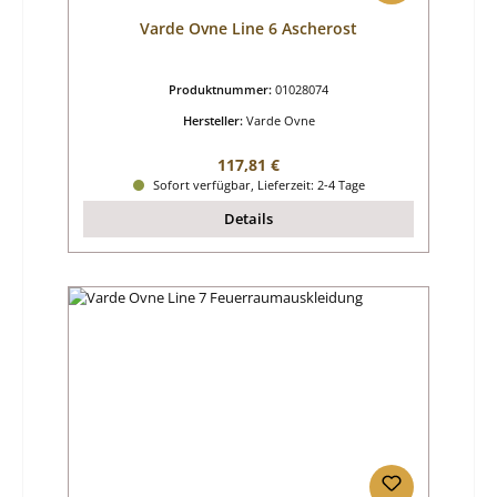
Varde Ovne Line 6 Ascherost
Produktnummer:
01028074
Hersteller:
Varde Ovne
Regulärer Preis:
117,81 €
Sofort verfügbar, Lieferzeit: 2-4 Tage
Details