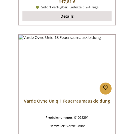
Regulärer Preis:
117,81 €
Sofort verfügbar, Lieferzeit: 2-4 Tage
Details
Varde Ovne Uniq 1 Feuerraumauskleidung
Produktnummer:
01028291
Hersteller:
Varde Ovne