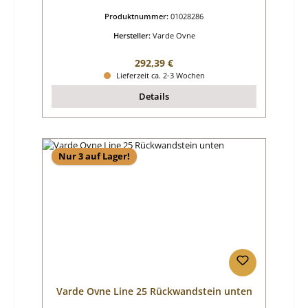
Produktnummer:
01028286
Hersteller:
Varde Ovne
Regulärer Preis:
292,39 €
Lieferzeit ca. 2-3 Wochen
Details
Nur 3 auf Lager!
Varde Ovne Line 25 Rückwandstein unten