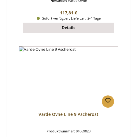
Hersteller:
Varde Ovne
Regulärer Preis:
117,81 €
Sofort verfügbar, Lieferzeit: 2-4 Tage
Details
Varde Ovne Line 9 Ascherost
Produktnummer:
01069023