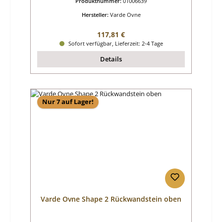
Produktnummer:
01006639
Hersteller:
Varde Ovne
Regulärer Preis:
117,81 €
Sofort verfügbar, Lieferzeit: 2-4 Tage
Details
Nur 7 auf Lager!
Varde Ovne Shape 2 Rückwandstein oben