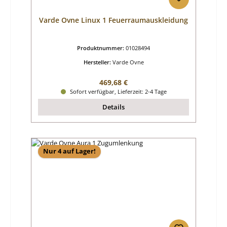
Varde Ovne Linux 1 Feuerraumauskleidung
Produktnummer:
01028494
Hersteller:
Varde Ovne
Regulärer Preis:
469,68 €
Sofort verfügbar, Lieferzeit: 2-4 Tage
Details
Nur 4 auf Lager!