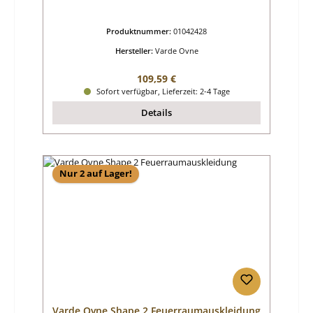
Produktnummer:
01042428
Hersteller:
Varde Ovne
Regulärer Preis:
109,59 €
Sofort verfügbar, Lieferzeit: 2-4 Tage
Details
Nur 2 auf Lager!
Varde Ovne Shape 2 Feuerraumauskleidung