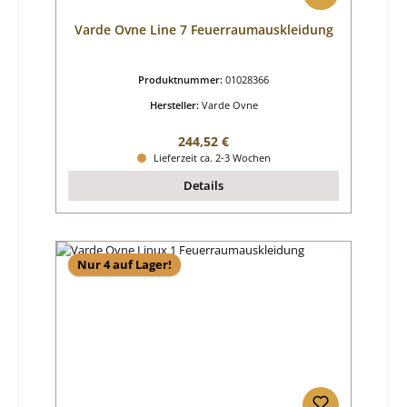
Varde Ovne Line 7 Feuerraumauskleidung
Produktnummer:
01028366
Hersteller:
Varde Ovne
Regulärer Preis:
244,52 €
Lieferzeit ca. 2-3 Wochen
Details
Nur 4 auf Lager!