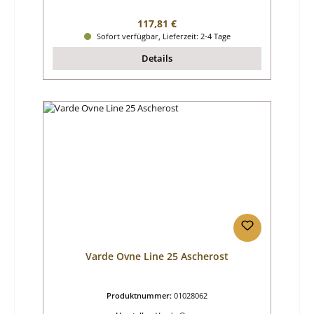
Regulärer Preis:
117,81 €
Sofort verfügbar, Lieferzeit: 2-4 Tage
Details
Varde Ovne Line 25 Ascherost
Produktnummer:
01028062