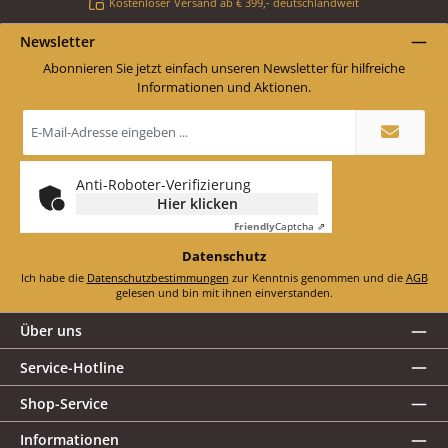
Kostenloser Versand ab € 399,- deutschlandweit
Newsletter
Abonnieren Sie jetzt einfach unseren Newsletter für hilfreiche
Informationen und Aktionen.
E-
Mail-
Adresse
*
Anti-Roboter-Verifizierung
Hier klicken
Friendly
Captcha ⇗
Datenschutz
Ich habe die
Datenschutzbestimmungen
zur Kenntnis genommen und die
AGB
gelesen und bin mit ihnen einverstanden.
Über uns
Service-Hotline
Shop-Service
Informationen