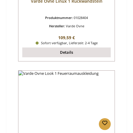
Varde Ovne Linux 1 Rückwandstein
Produktnummer:
01028404
Hersteller:
Varde Ovne
Regulärer Preis:
109,59 €
Sofort verfügbar, Lieferzeit: 2-4 Tage
Details