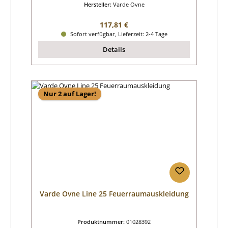
Hersteller:
Varde Ovne
Regulärer Preis:
117,81 €
Sofort verfügbar, Lieferzeit: 2-4 Tage
Details
Nur 2 auf Lager!
Varde Ovne Line 25 Feuerraumauskleidung
Produktnummer:
01028392