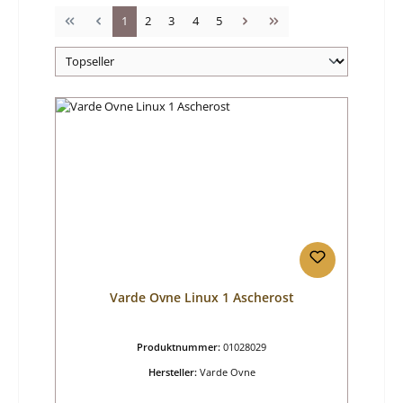
Seite
Seite
Seite
Seite
Seite
1
2
3
4
5
Varde Ovne Linux 1 Ascherost
Produktnummer:
01028029
Hersteller:
Varde Ovne