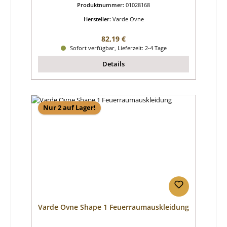
Produktnummer:
01028168
Hersteller:
Varde Ovne
Regulärer Preis:
82,19 €
Sofort verfügbar, Lieferzeit: 2-4 Tage
Details
Nur 2 auf Lager!
Varde Ovne Shape 1 Feuerraumauskleidung