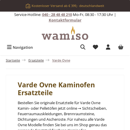
Zum Hauptinhalt springen
Kostenloser Versand ab € 399,- deutschlandweit
Service-Hotline:
040 - 28 48 48 210
Mo-Fr, 08:30 - 17:30 Uhr |
Kontaktformular
Du hast 0 Produkt
Navigation
Startseite
Ersatzteile
Varde Ovne
Varde Ovne Kaminofen
Ersatzteile
Bestellen Sie originale Ersatzteile für Varde Ovne
Kamin- oder Pelletöfen jetzt online ➙ Sichtscheiben,
Feuerraumauskleidungen, Brennraumsteine,
Dichtungen und Ascheroste. Für nahezu alle Varde
Ovne Modelle finden Sie bei uns im Shop genau das