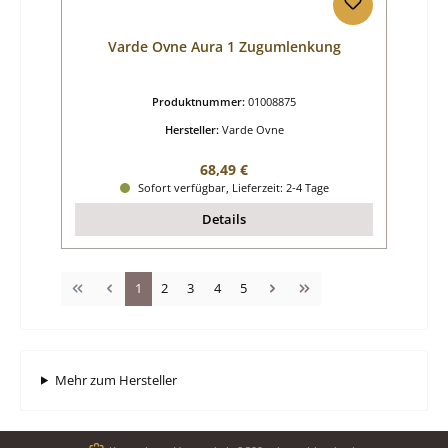
Varde Ovne Aura 1 Zugumlenkung
Produktnummer:
01008875
Hersteller:
Varde Ovne
Regulärer Preis:
68,49 €
Sofort verfügbar, Lieferzeit: 2-4 Tage
Details
Seite
Seite
Seite
Seite
Seite
1
2
3
4
5
Mehr zum Hersteller