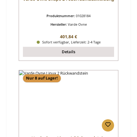
Produktnummer:
01028184
Hersteller:
Varde Ovne
Regulärer Preis:
401,84 €
Sofort verfügbar, Lieferzeit: 2-4 Tage
Details
Nur 8 auf Lager!