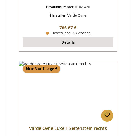
Produktnummer:
01028420
Hersteller:
Varde Ovne
Regulärer Preis:
766,67 €
Lieferzeit ca. 2-3 Wochen
Details
Nur 3 auf Lager!
Varde Ovne Luxe 1 Seitenstein rechts