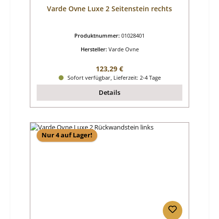
Varde Ovne Luxe 2 Seitenstein rechts
Produktnummer:
01028401
Hersteller:
Varde Ovne
Regulärer Preis:
123,29 €
Sofort verfügbar, Lieferzeit: 2-4 Tage
Details
Nur 4 auf Lager!