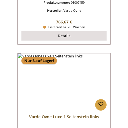
Produktnummer:
01007459
Hersteller:
Varde Ovne
Regulärer Preis:
766,67 €
Lieferzeit ca. 2-3 Wochen
Details
Nur 3 auf Lager!
Varde Ovne Luxe 1 Seitenstein links