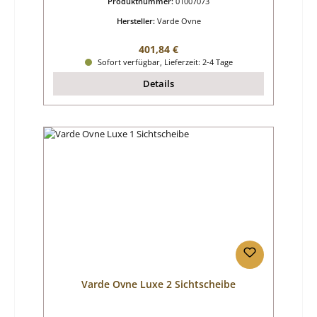
Produktnummer:
01007073
Hersteller:
Varde Ovne
Regulärer Preis:
401,84 €
Sofort verfügbar, Lieferzeit: 2-4 Tage
Details
Varde Ovne Luxe 2 Sichtscheibe