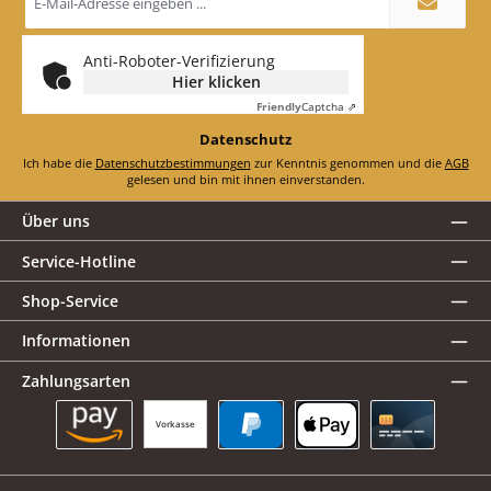
Mail-
Adresse
*
Anti-Roboter-Verifizierung
Hier klicken
Friendly
Captcha ⇗
Datenschutz
Ich habe die
Datenschutzbestimmungen
zur Kenntnis genommen und die
AGB
gelesen und bin mit ihnen einverstanden.
Über uns
Service-Hotline
Shop-Service
Informationen
Zahlungsarten
Vorkasse
Amazon Pay
PayPal
Apple Pay
Kreditkarte