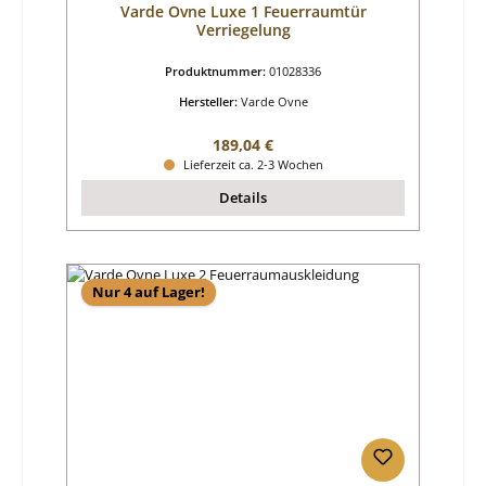
Varde Ovne Luxe 1 Feuerraumtür
Verriegelung
Produktnummer:
01028336
Hersteller:
Varde Ovne
Regulärer Preis:
189,04 €
Lieferzeit ca. 2-3 Wochen
Details
Nur 4 auf Lager!