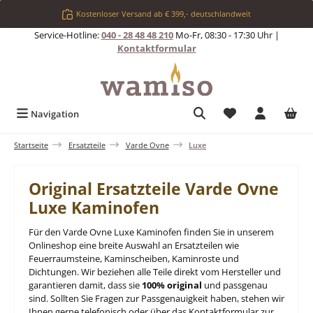
Zum Hauptinhalt springen
Kostenloser Versand ab € 399,- deutschlandweit
Service-Hotline:
040 - 28 48 48 210
Mo-Fr, 08:30 - 17:30 Uhr |
Kontaktformular
Du hast 0 Produkt
Navigation
Startseite
Ersatzteile
Varde Ovne
Luxe
Original Ersatzteile Varde Ovne
Luxe Kaminofen
Für den Varde Ovne Luxe Kaminofen finden Sie in unserem
Onlineshop eine breite Auswahl an Ersatzteilen wie
Feuerraumsteine, Kaminscheiben, Kaminroste und
Dichtungen. Wir beziehen alle Teile direkt vom Hersteller und
garantieren damit, dass sie
100% original
und passgenau
sind. Sollten Sie Fragen zur Passgenauigkeit haben, stehen wir
Ihnen gerne telefonisch oder über das Kontaktformular zur