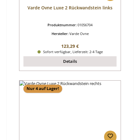
Varde Ovne Luxe 2 Rückwandstein links
Produktnummer:
01056704
Hersteller:
Varde Ovne
Regulärer Preis:
123,29 €
Sofort verfügbar, Lieferzeit: 2-4 Tage
Details
Nur 4 auf Lager!