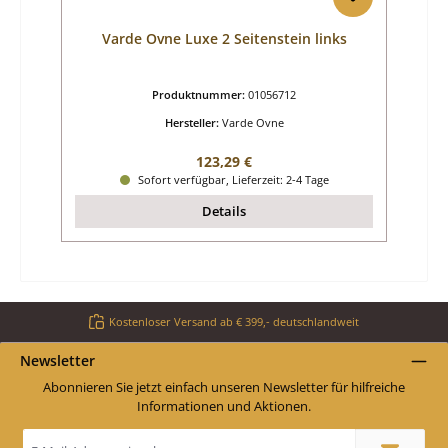
Varde Ovne Luxe 2 Seitenstein links
Produktnummer:
01056712
Hersteller:
Varde Ovne
Regulärer Preis:
123,29 €
Sofort verfügbar, Lieferzeit: 2-4 Tage
Details
Kostenloser Versand ab € 399,- deutschlandweit
Newsletter
Abonnieren Sie jetzt einfach unseren Newsletter für hilfreiche
Informationen und Aktionen.
E-