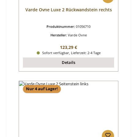
Varde Ovne Luxe 2 Rückwandstein rechts
Produktnummer:
01056710
Hersteller:
Varde Ovne
Regulärer Preis:
123,29 €
Sofort verfügbar, Lieferzeit: 2-4 Tage
Details
Nur 4 auf Lager!