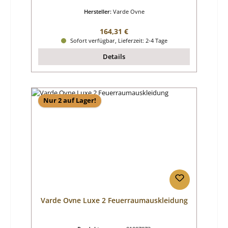
Hersteller:
Varde Ovne
Regulärer Preis:
164,31 €
Sofort verfügbar, Lieferzeit: 2-4 Tage
Details
Nur 2 auf Lager!
Varde Ovne Luxe 2 Feuerraumauskleidung