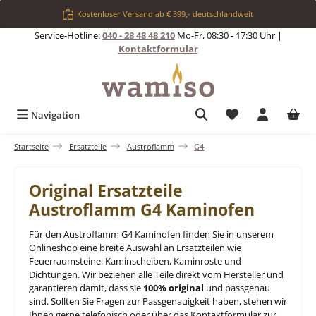
Zum Hauptinhalt springen
Kostenloser Versand ab € 399,- deutschlandweit
Service-Hotline:
040 - 28 48 48 210
Mo-Fr, 08:30 - 17:30 Uhr |
Kontaktformular
Du hast 0 Produkt
Navigation
Startseite
Ersatzteile
Austroflamm
G4
Original Ersatzteile
Austroflamm G4 Kaminofen
Für den Austroflamm G4 Kaminofen finden Sie in unserem
Onlineshop eine breite Auswahl an Ersatzteilen wie
Feuerraumsteine, Kaminscheiben, Kaminroste und
Dichtungen. Wir beziehen alle Teile direkt vom Hersteller und
garantieren damit, dass sie
100% original
und passgenau
sind. Sollten Sie Fragen zur Passgenauigkeit haben, stehen wir
Ihnen gerne telefonisch oder über das Kontaktformular zur