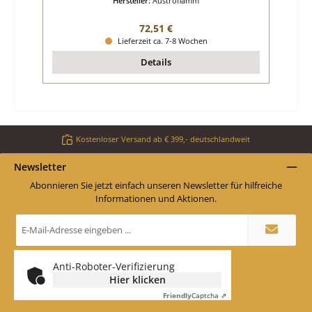
Hersteller:
Austroflamm
Regulärer Preis:
72,51 €
Lieferzeit ca. 7-8 Wochen
Details
Kostenloser Versand ab € 399,- deutschlandweit
Newsletter
Abonnieren Sie jetzt einfach unseren Newsletter für hilfreiche
Informationen und Aktionen.
E-
Mail-
Adresse
*
Anti-Roboter-Verifizierung
Hier klicken
Friendly
Captcha ⇗