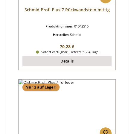
Schmid Profi Plus 7 Rückwandstein mittig
Produktnummer:
01042516
Hersteller:
Schmid
Regulärer Preis:
70,28 €
Sofort verfügbar, Lieferzeit: 2-4 Tage
Details
Nur 2 auf Lager!