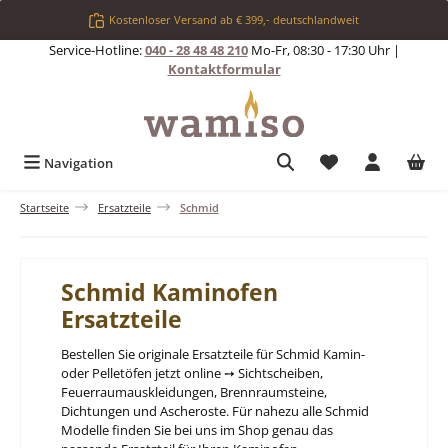
Zum Hauptinhalt springen
Kostenloser Versand ab € 399,- deutschlandweit
Service-Hotline:
040 - 28 48 48 210
Mo-Fr, 08:30 - 17:30 Uhr |
Kontaktformular
Du hast 0 Produkt
Navigation
Startseite
Ersatzteile
Schmid
Schmid Kaminofen
Ersatzteile
Bestellen Sie originale Ersatzteile für Schmid Kamin-
oder Pelletöfen jetzt online ➙ Sichtscheiben,
Feuerraumauskleidungen, Brennraumsteine,
Dichtungen und Ascheroste. Für nahezu alle Schmid
Modelle finden Sie bei uns im Shop genau das