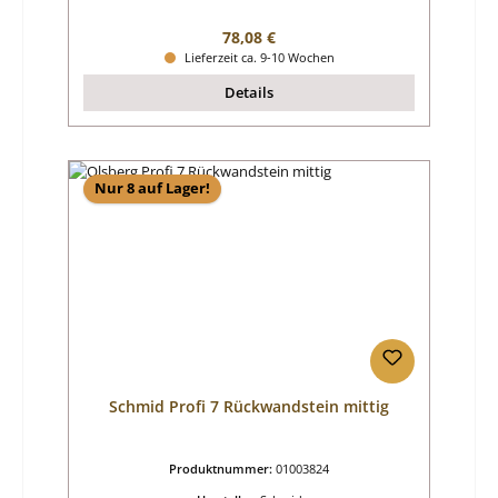
Regulärer Preis:
78,08 €
Lieferzeit ca. 9-10 Wochen
Details
Nur 8 auf Lager!
Schmid Profi 7 Rückwandstein mittig
Produktnummer:
01003824