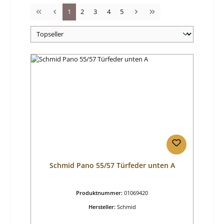
Seite
Seite
Seite
Seite
Seite
1
2
3
4
5
Schmid Pano 55/57 Türfeder unten A
Produktnummer:
01069420
Hersteller:
Schmid