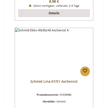
Regulärer Preis:
8,98 €
Sofort verfügbar, Lieferzeit: 2-4 Tage
Details
Schmid Lina 67/51 Ascherost
Produktnummer:
01034986
Hersteller:
Schmid