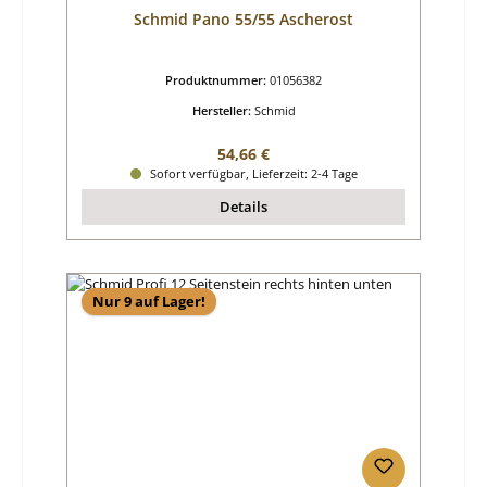
Schmid Pano 55/55 Ascherost
Produktnummer:
01056382
Hersteller:
Schmid
Regulärer Preis:
54,66 €
Sofort verfügbar, Lieferzeit: 2-4 Tage
Details
Nur 9 auf Lager!