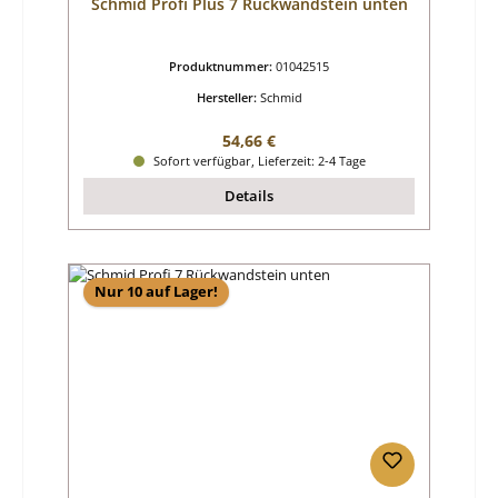
Schmid Profi Plus 7 Rückwandstein unten
Produktnummer:
01042515
Hersteller:
Schmid
Regulärer Preis:
54,66 €
Sofort verfügbar, Lieferzeit: 2-4 Tage
Details
Nur 10 auf Lager!