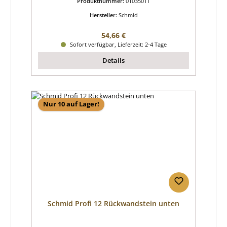
Produktnummer:
01035011
Hersteller:
Schmid
Regulärer Preis:
54,66 €
Sofort verfügbar, Lieferzeit: 2-4 Tage
Details
Nur 10 auf Lager!
Schmid Profi 12 Rückwandstein unten