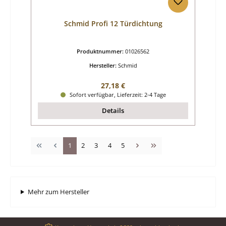
Schmid Profi 12 Türdichtung
Produktnummer:
01026562
Hersteller:
Schmid
Regulärer Preis:
27,18 €
Sofort verfügbar, Lieferzeit: 2-4 Tage
Details
Seite
Seite
Seite
Seite
Seite
1
2
3
4
5
Mehr zum Hersteller