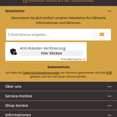
Kostenloser Versand ab € 399,- deutschlandweit
Newsletter
Abonnieren Sie jetzt einfach unseren Newsletter für hilfreiche
Informationen und Aktionen.
E-
Mail-
Adresse
*
Anti-Roboter-Verifizierung
Hier klicken
Friendly
Captcha ⇗
Datenschutz
Ich habe die
Datenschutzbestimmungen
zur Kenntnis genommen und die
AGB
gelesen und bin mit ihnen einverstanden.
Über uns
Service-Hotline
Shop-Service
Informationen