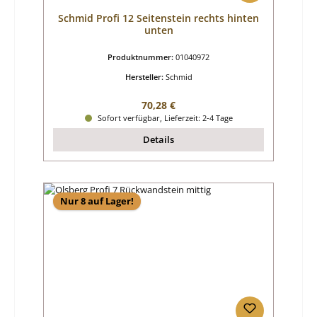
Schmid Profi 12 Seitenstein rechts hinten
unten
Produktnummer:
01040972
Hersteller:
Schmid
Regulärer Preis:
70,28 €
Sofort verfügbar, Lieferzeit: 2-4 Tage
Details
Nur 8 auf Lager!