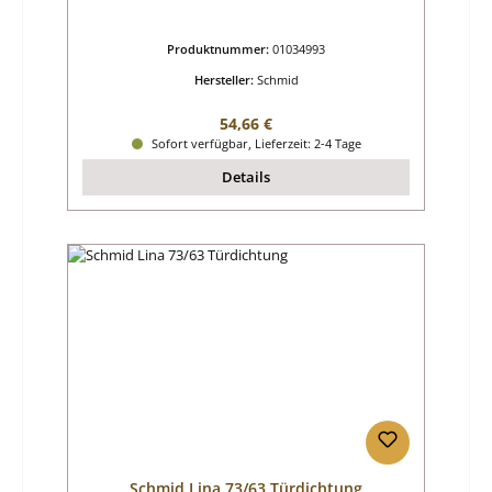
Produktnummer:
01034993
Hersteller:
Schmid
Regulärer Preis:
54,66 €
Sofort verfügbar, Lieferzeit: 2-4 Tage
Details
Schmid Lina 73/63 Türdichtung