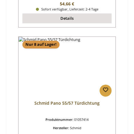
Regulärer Preis:
54,66 €
Sofort verfügbar, Lieferzeit: 2-4 Tage
Details
Nur 8 auf Lager!
Schmid Pano 55/57 Türdichtung
Produktnummer:
01057414
Hersteller:
Schmid