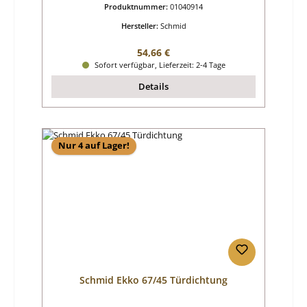
Produktnummer:
01040914
Hersteller:
Schmid
Regulärer Preis:
54,66 €
Sofort verfügbar, Lieferzeit: 2-4 Tage
Details
Nur 4 auf Lager!
Schmid Ekko 67/45 Türdichtung