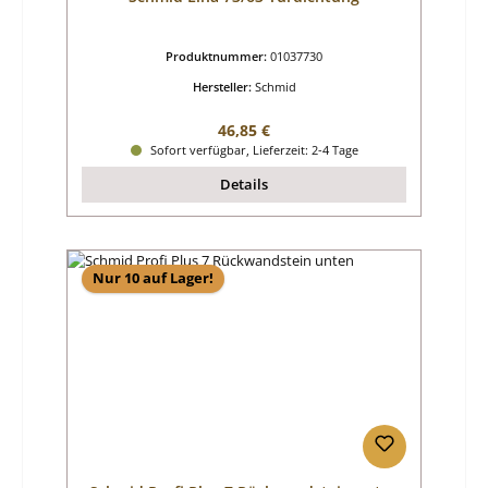
Produktnummer:
01037730
Hersteller:
Schmid
Regulärer Preis:
46,85 €
Sofort verfügbar, Lieferzeit: 2-4 Tage
Details
Nur 10 auf Lager!