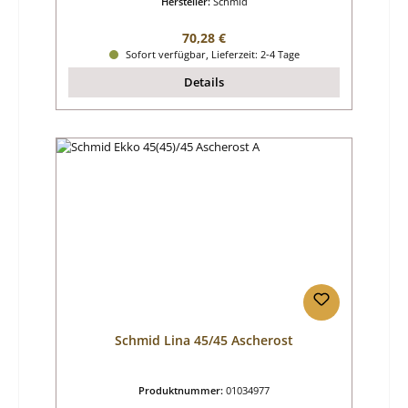
Hersteller:
Schmid
Regulärer Preis:
70,28 €
Sofort verfügbar, Lieferzeit: 2-4 Tage
Details
Schmid Lina 45/45 Ascherost
Produktnummer:
01034977