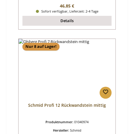
Regulärer Preis:
46,85 €
Sofort verfügbar, Lieferzeit: 2-4 Tage
Details
Nur 8 auf Lager!
Schmid Profi 12 Rückwandstein mittig
Produktnummer:
01040974
Hersteller:
Schmid