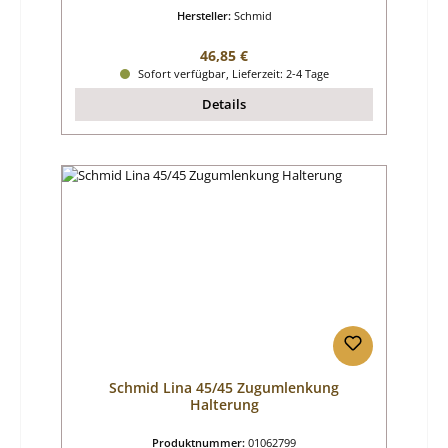
Hersteller:
Schmid
Regulärer Preis:
46,85 €
Sofort verfügbar, Lieferzeit: 2-4 Tage
Details
Schmid Lina 45/45 Zugumlenkung
Halterung
Produktnummer:
01062799