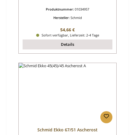
Produktnummer:
01034957
Hersteller:
Schmid
Regulärer Preis:
54,66 €
Sofort verfügbar, Lieferzeit: 2-4 Tage
Details
Schmid Ekko 67/51 Ascherost