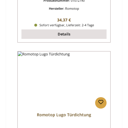
Produktnummer:
01072790
Hersteller:
Romotop
Regulärer Preis:
34,37 €
Sofort verfügbar, Lieferzeit: 2-4 Tage
Details
Romotop Lugo Türdichtung