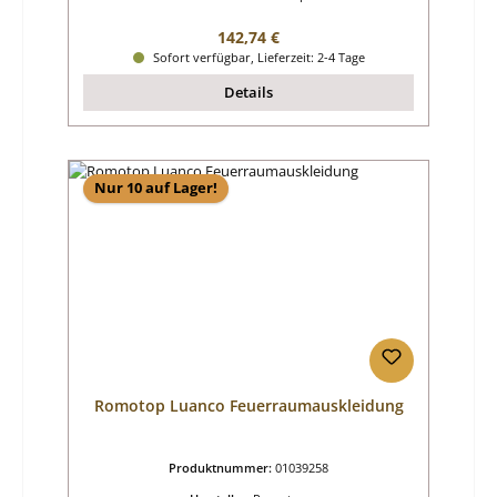
Regulärer Preis:
142,74 €
Sofort verfügbar, Lieferzeit: 2-4 Tage
Details
Nur 10 auf Lager!
Romotop Luanco Feuerraumauskleidung
Produktnummer:
01039258