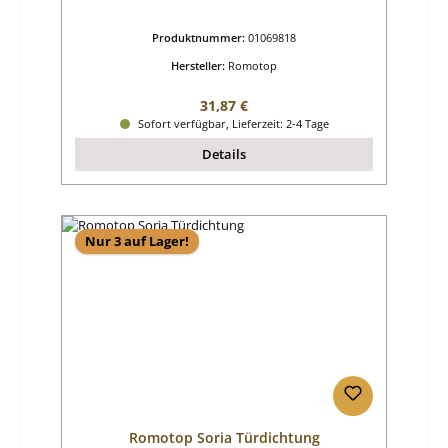
Produktnummer:
01069818
Hersteller:
Romotop
Regulärer Preis:
31,87 €
Sofort verfügbar, Lieferzeit: 2-4 Tage
Details
Nur 3 auf Lager!
Romotop Soria Türdichtung