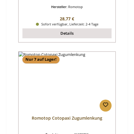
Hersteller:
Romotop
Regulärer Preis:
28,77 €
Sofort verfügbar, Lieferzeit: 2-4 Tage
Details
Nur 7 auf Lager!
Romotop Cotopaxi Zugumlenkung