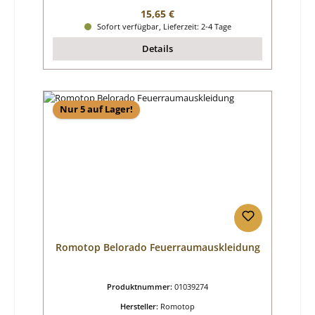
Regulärer Preis:
15,65 €
Sofort verfügbar, Lieferzeit: 2-4 Tage
Details
Nur 5 auf Lager!
Romotop Belorado Feuerraumauskleidung
Produktnummer:
01039274
Hersteller:
Romotop