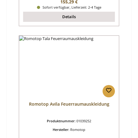
Regulärer Preis:
155,29 €
Sofort verfügbar, Lieferzeit: 2-4 Tage
Details
Romotop Avila Feuerraumauskleidung
Produktnummer:
01039252
Hersteller:
Romotop