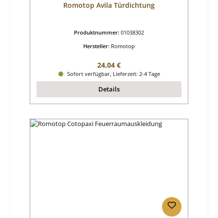
Romotop Avila Türdichtung
Produktnummer:
01038302
Hersteller:
Romotop
Regulärer Preis:
24,04 €
Sofort verfügbar, Lieferzeit: 2-4 Tage
Details