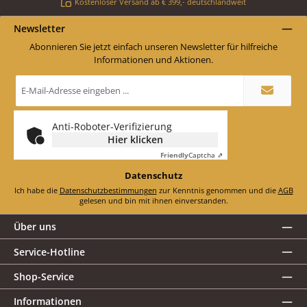
Kostenloser Versand ab € 399,- deutschlandweit
Newsletter
Abonnieren Sie jetzt einfach unseren Newsletter für hilfreiche
Informationen und Aktionen.
E-
Mail-
Adresse
*
Anti-Roboter-Verifizierung
Hier klicken
Friendly
Captcha ⇗
Datenschutz
Ich habe die
Datenschutzbestimmungen
zur Kenntnis genommen und die
AGB
gelesen und bin mit ihnen einverstanden.
Über uns
Service-Hotline
Shop-Service
Informationen