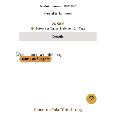
Produktnummer:
01069901
Hersteller:
Romotop
Regulärer Preis:
26,58 €
Sofort verfügbar, Lieferzeit: 2-4 Tage
Details
Nur 2 auf Lager!
Romotop Tala Türdichtung