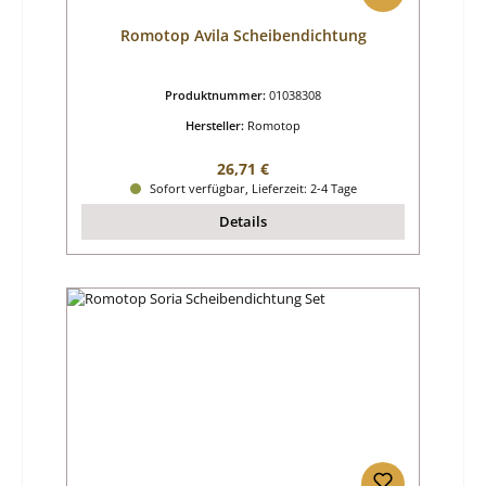
Romotop Avila Scheibendichtung
Produktnummer:
01038308
Hersteller:
Romotop
Regulärer Preis:
26,71 €
Sofort verfügbar, Lieferzeit: 2-4 Tage
Details