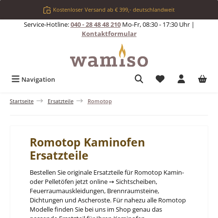
Zum Hauptinhalt springen
Kostenloser Versand ab € 399,- deutschlandweit
Service-Hotline:
040 - 28 48 48 210
Mo-Fr, 08:30 - 17:30 Uhr |
Kontaktformular
Du hast 0 Produkt
Navigation
Startseite
Ersatzteile
Romotop
Romotop Kaminofen
Ersatzteile
Bestellen Sie originale Ersatzteile für Romotop Kamin-
oder Pelletöfen jetzt online ➙ Sichtscheiben,
Feuerraumauskleidungen, Brennraumsteine,
Dichtungen und Ascheroste. Für nahezu alle Romotop
Modelle finden Sie bei uns im Shop genau das