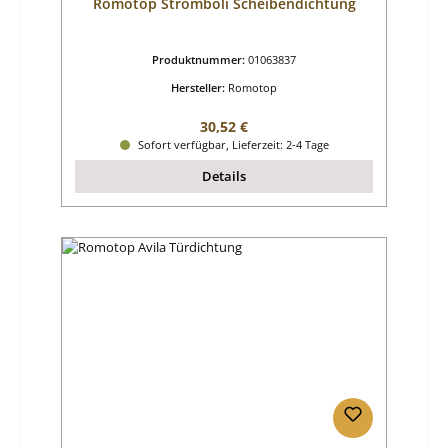
Romotop Stromboli Scheibendichtung
Produktnummer:
01063837
Hersteller:
Romotop
Regulärer Preis:
30,52 €
Sofort verfügbar, Lieferzeit: 2-4 Tage
Details