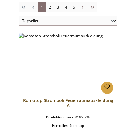
Seite
Seite
Seite
Seite
Seite
1
2
3
4
5
Romotop Stromboli Feuerraumauskleidung
A
Produktnummer:
01063796
Hersteller:
Romotop