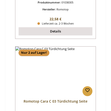
Produktnummer:
01038305
Hersteller:
Romotop
Regulärer Preis:
22,58 €
Lieferzeit ca. 2-3 Wochen
Details
Nur 2 auf Lager!
Romotop Cara C 03 Türdichtung Seite