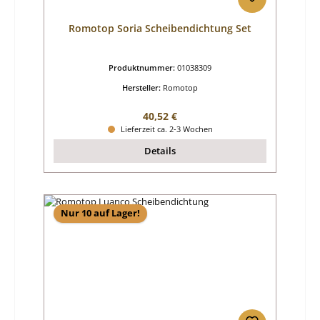
Romotop Soria Scheibendichtung Set
Produktnummer:
01038309
Hersteller:
Romotop
Regulärer Preis:
40,52 €
Lieferzeit ca. 2-3 Wochen
Details
Nur 10 auf Lager!