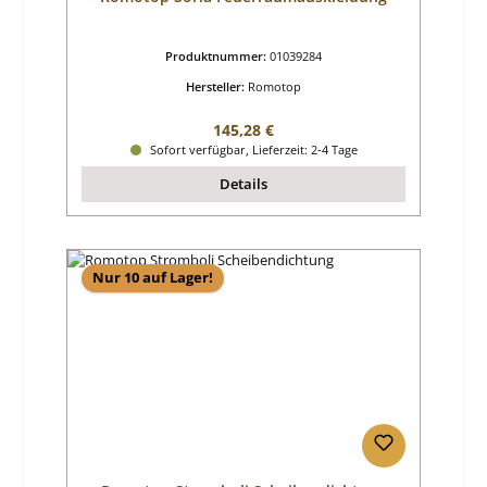
Produktnummer:
01039284
Hersteller:
Romotop
Regulärer Preis:
145,28 €
Sofort verfügbar, Lieferzeit: 2-4 Tage
Details
Nur 10 auf Lager!