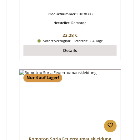
Produktnummer:
01038303
Hersteller:
Romotop
Regulärer Preis:
23,28 €
Sofort verfügbar, Lieferzeit: 2-4 Tage
Details
Nur 4 auf Lager!
Romotop Soria Feuerraumauskleidung