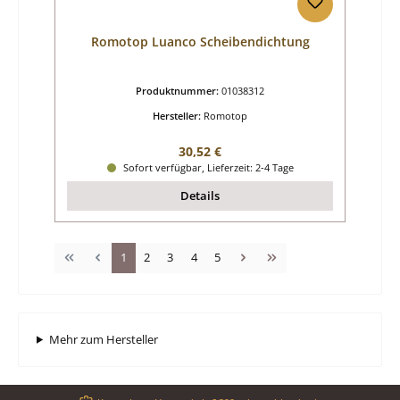
Romotop Luanco Scheibendichtung
Produktnummer:
01038312
Hersteller:
Romotop
Regulärer Preis:
30,52 €
Sofort verfügbar, Lieferzeit: 2-4 Tage
Details
Seite
Seite
Seite
Seite
Seite
1
2
3
4
5
Mehr zum Hersteller