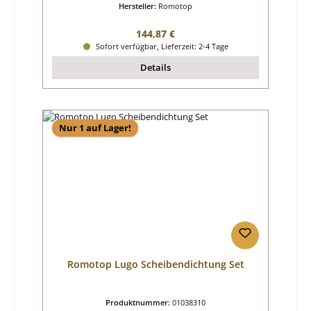
Hersteller:
Romotop
Regulärer Preis:
144,87 €
Sofort verfügbar, Lieferzeit: 2-4 Tage
Details
Nur 1 auf Lager!
Romotop Lugo Scheibendichtung Set
Produktnummer:
01038310