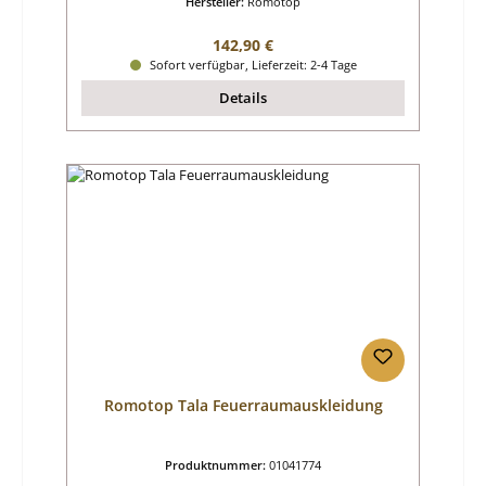
Hersteller:
Romotop
Regulärer Preis:
142,90 €
Sofort verfügbar, Lieferzeit: 2-4 Tage
Details
Romotop Tala Feuerraumauskleidung
Produktnummer:
01041774