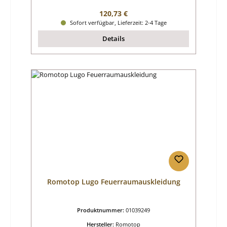
Regulärer Preis:
120,73 €
Sofort verfügbar, Lieferzeit: 2-4 Tage
Details
Romotop Lugo Feuerraumauskleidung
Produktnummer:
01039249
Hersteller:
Romotop