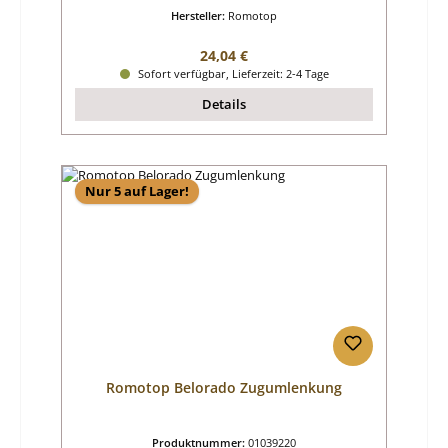
Hersteller:
Romotop
Regulärer Preis:
24,04 €
Sofort verfügbar, Lieferzeit: 2-4 Tage
Details
Nur 5 auf Lager!
Romotop Belorado Zugumlenkung
Produktnummer:
01039220