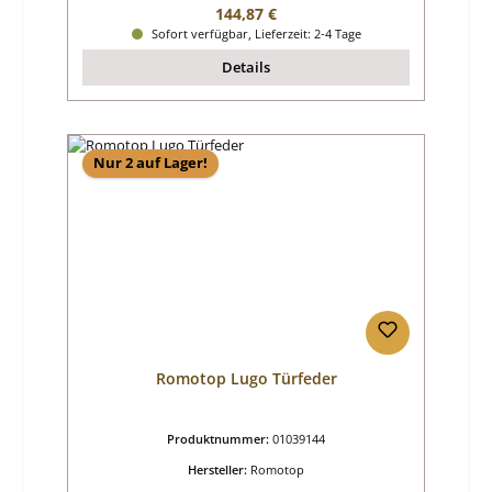
Regulärer Preis:
144,87 €
Sofort verfügbar, Lieferzeit: 2-4 Tage
Details
Nur 2 auf Lager!
Romotop Lugo Türfeder
Produktnummer:
01039144
Hersteller:
Romotop