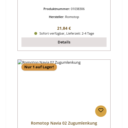
Produktnummer:
01038306
Hersteller:
Romotop
Regulärer Preis:
21,84 €
Sofort verfügbar, Lieferzeit: 2-4 Tage
Details
Nur 1 auf Lager!
Romotop Navia 02 Zugumlenkung