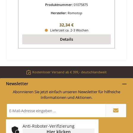
Produktnummer:
01075875
Hersteller:
Romotop
Regulärer Preis:
32,34 €
Lieferzeit ca. 2-3 Wochen
Details
Kostenloser Versand ab € 399,- deutschlandweit
Newsletter
Abonnieren Sie jetzt einfach unseren Newsletter für hilfreiche
Informationen und Aktionen.
E-
Mail-
Adresse
*
Anti-Roboter-Verifizierung
Hier klicken