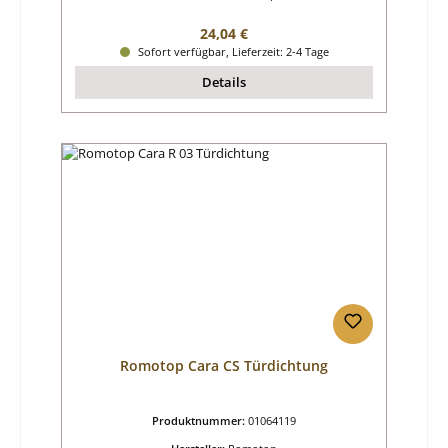
Regulärer Preis:
24,04 €
Sofort verfügbar, Lieferzeit: 2-4 Tage
Details
Romotop Cara CS Türdichtung
Produktnummer:
01064119