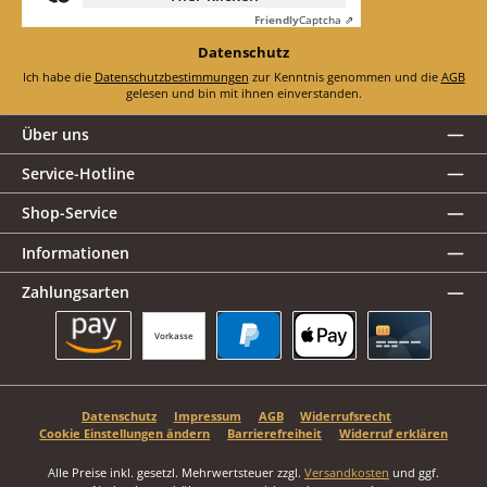
Friendly
Captcha ⇗
Datenschutz
Ich habe die
Datenschutzbestimmungen
zur Kenntnis genommen und die
AGB
gelesen und bin mit ihnen einverstanden.
Über uns
Service-Hotline
Shop-Service
Informationen
Zahlungsarten
Vorkasse
Amazon Pay
PayPal
Apple Pay
Kreditkarte
Datenschutz
Impressum
AGB
Widerrufsrecht
Cookie Einstellungen ändern
Barrierefreiheit
Widerruf erklären
Alle Preise inkl. gesetzl. Mehrwertsteuer zzgl.
Versandkosten
und ggf.