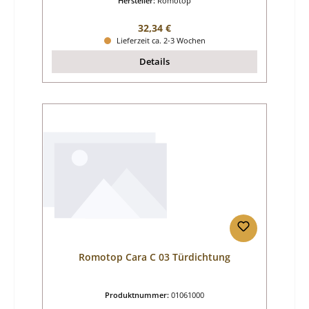
Hersteller:
Romotop
Regulärer Preis:
32,34 €
Lieferzeit ca. 2-3 Wochen
Details
Romotop Cara C 03 Türdichtung
Produktnummer:
01061000