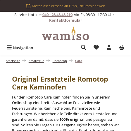
Zum Hauptinhalt springen
Kostenloser Versand ab € 399,- deutschlandweit
Service-Hotline:
040 - 28 48 48 210
Mo-Fr, 08:30 - 17:30 Uhr |
Kontaktformular
Du hast 0 Produkt
Navigation
Startseite
Ersatzteile
Romotop
Cara
Original Ersatzteile Romotop
Cara Kaminofen
Für den Romotop Cara Kaminofen finden Sie in unserem
Onlineshop eine breite Auswahl an Ersatzteilen wie
Feuerraumsteine, Kaminscheiben, Kaminroste und
Dichtungen. Wir beziehen alle Teile direkt vom Hersteller und
garantieren damit, dass sie
100% original
und passgenau
sind. Sollten Sie Fragen zur Passgenauigkeit haben, stehen wir
Ihnen gerne telefonisch oder über das Kontaktformular zur