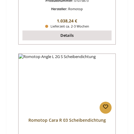
Produktnummer:
01075873
Hersteller:
Romotop
Regulärer Preis:
1.038,24 €
Lieferzeit ca. 2-3 Wochen
Details
Romotop Cara R 03 Scheibendichtung