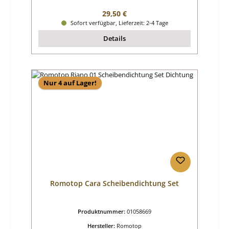
Regulärer Preis:
29,50 €
Sofort verfügbar, Lieferzeit: 2-4 Tage
Details
Nur 4 auf Lager!
Romotop Cara Scheibendichtung Set
Produktnummer:
01058669
Hersteller:
Romotop