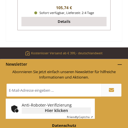
Regulärer Preis:
105,74 €
Sofort verfügbar, Lieferzeit: 2-4 Tage
Details
Kostenloser Versand ab € 399,- deutschlandweit
Newsletter
Abonnieren Sie jetzt einfach unseren Newsletter für hilfreiche
Informationen und Aktionen.
E-
Mail-
Adresse
*
Anti-Roboter-Verifizierung
Hier klicken
Friendly
Captcha ⇗
Datenschutz