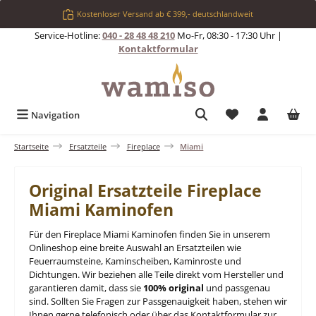
Zum Hauptinhalt springen
Kostenloser Versand ab € 399,- deutschlandweit
Service-Hotline:
040 - 28 48 48 210
Mo-Fr, 08:30 - 17:30 Uhr |
Kontaktformular
Du hast 0 Produkt
Navigation
Startseite
Ersatzteile
Fireplace
Miami
Original Ersatzteile Fireplace
Miami Kaminofen
Für den Fireplace Miami Kaminofen finden Sie in unserem
Onlineshop eine breite Auswahl an Ersatzteilen wie
Feuerraumsteine, Kaminscheiben, Kaminroste und
Dichtungen. Wir beziehen alle Teile direkt vom Hersteller und
garantieren damit, dass sie
100% original
und passgenau
sind. Sollten Sie Fragen zur Passgenauigkeit haben, stehen wir
Ihnen gerne telefonisch oder über das Kontaktformular zur