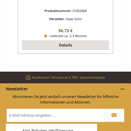
Produktnummer:
01063468
Hersteller:
Haas-Sohn
Regulärer Preis:
56,73 €
Lieferzeit ca. 2-3 Wochen
Details
Kostenloser Versand ab € 399,- deutschlandweit
Newsletter
Abonnieren Sie jetzt einfach unseren Newsletter für hilfreiche
Informationen und Aktionen.
E-
Mail-
Adresse
*
Anti-Roboter-Verifizierung