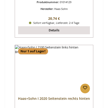
Produktnummer:
01014129
Hersteller:
Haas-Sohn
Regulärer Preis:
20,74 €
Sofort verfügbar, Lieferzeit: 2-4 Tage
Details
Nur 1 auf Lager!
Haas+Sohn I 2020 Seitenstein rechts hinten