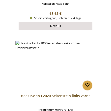
Hersteller:
Haas-Sohn
Regulärer Preis:
68,63 €
Sofort verfügbar, Lieferzeit: 2-4 Tage
Details
Haas+Sohn I 2020 Seitenstein links vorne
Produktnummer:
01014098