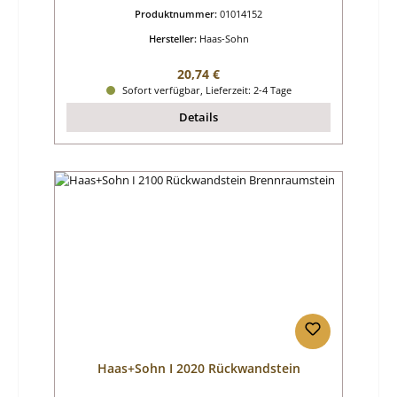
Produktnummer:
01014152
Hersteller:
Haas-Sohn
Regulärer Preis:
20,74 €
Sofort verfügbar, Lieferzeit: 2-4 Tage
Details
Haas+Sohn I 2020 Rückwandstein