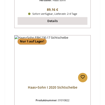
Hersteller:
Haas-Sohn
Regulärer Preis:
89,16 €
Sofort verfügbar, Lieferzeit: 2-4 Tage
Details
Nur 1 auf Lager!
Haas+Sohn I 2020 Sichtscheibe
Produktnummer:
01010822