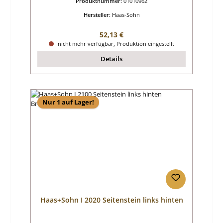
Produktnummer:
01010962
Hersteller:
Haas-Sohn
Regulärer Preis:
52,13 €
nicht mehr verfügbar, Produktion eingestellt
Details
Nur 1 auf Lager!
Haas+Sohn I 2020 Seitenstein links hinten