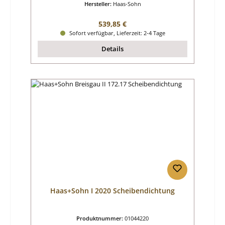
Hersteller:
Haas-Sohn
Regulärer Preis:
539,85 €
Sofort verfügbar, Lieferzeit: 2-4 Tage
Details
Haas+Sohn I 2020 Scheibendichtung
Produktnummer:
01044220