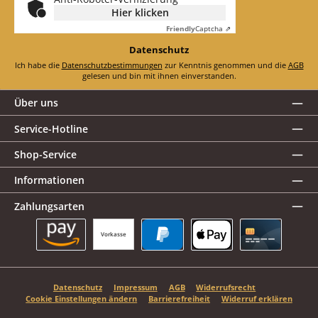
Hier klicken
Friendly
Captcha ⇗
Datenschutz
Ich habe die
Datenschutzbestimmungen
zur Kenntnis genommen und die
AGB
gelesen und bin mit ihnen einverstanden.
Über uns
Service-Hotline
Shop-Service
Informationen
Zahlungsarten
Vorkasse
Amazon Pay
PayPal
Apple Pay
Kreditkarte
Datenschutz
Impressum
AGB
Widerrufsrecht
Cookie Einstellungen ändern
Barrierefreiheit
Widerruf erklären