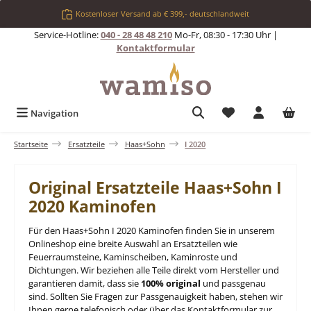
Zum Hauptinhalt springen
Kostenloser Versand ab € 399,- deutschlandweit
Service-Hotline:
040 - 28 48 48 210
Mo-Fr, 08:30 - 17:30 Uhr |
Kontaktformular
Du hast 0 Produkt
Navigation
Startseite
Ersatzteile
Haas+Sohn
I 2020
Original Ersatzteile Haas+Sohn I
2020 Kaminofen
Für den Haas+Sohn I 2020 Kaminofen finden Sie in unserem
Onlineshop eine breite Auswahl an Ersatzteilen wie
Feuerraumsteine, Kaminscheiben, Kaminroste und
Dichtungen. Wir beziehen alle Teile direkt vom Hersteller und
garantieren damit, dass sie
100% original
und passgenau
sind. Sollten Sie Fragen zur Passgenauigkeit haben, stehen wir
Ihnen gerne telefonisch oder über das Kontaktformular zur