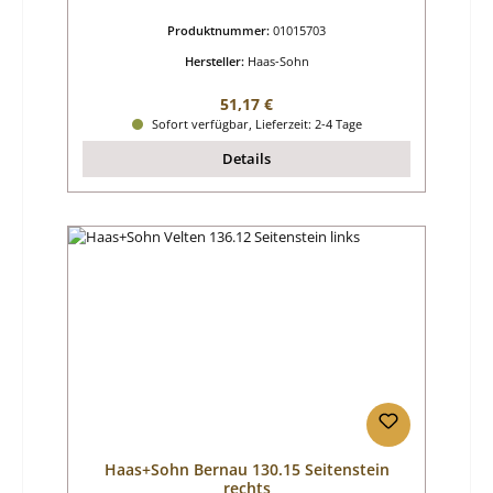
Produktnummer:
01015703
Hersteller:
Haas-Sohn
Regulärer Preis:
51,17 €
Sofort verfügbar, Lieferzeit: 2-4 Tage
Details
Haas+Sohn Bernau 130.15 Seitenstein
rechts