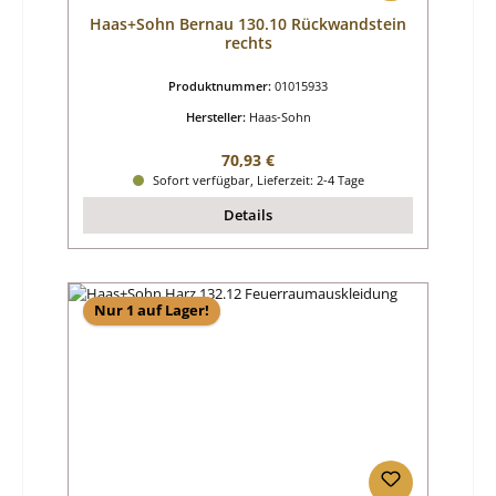
Haas+Sohn Bernau 130.10 Rückwandstein
rechts
Produktnummer:
01015933
Hersteller:
Haas-Sohn
Regulärer Preis:
70,93 €
Sofort verfügbar, Lieferzeit: 2-4 Tage
Details
Nur 1 auf Lager!