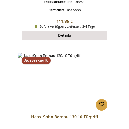
Produktnummer:
01010920
Hersteller:
Haas-Sohn
Regulärer Preis:
111,85 €
Sofort verfügbar, Lieferzeit: 2-4 Tage
Details
Ausverkauft
Haas+Sohn Bernau 130.10 Türgriff