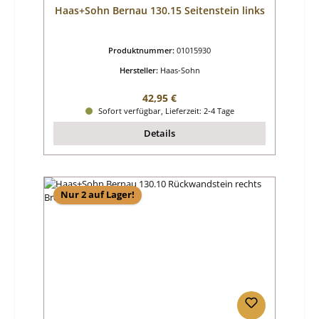
Haas+Sohn Bernau 130.15 Seitenstein links
Produktnummer:
01015930
Hersteller:
Haas-Sohn
Regulärer Preis:
42,95 €
Sofort verfügbar, Lieferzeit: 2-4 Tage
Details
Nur 2 auf Lager!