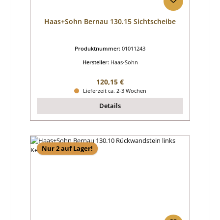
Haas+Sohn Bernau 130.15 Sichtscheibe
Produktnummer:
01011243
Hersteller:
Haas-Sohn
Regulärer Preis:
120,15 €
Lieferzeit ca. 2-3 Wochen
Details
Nur 2 auf Lager!