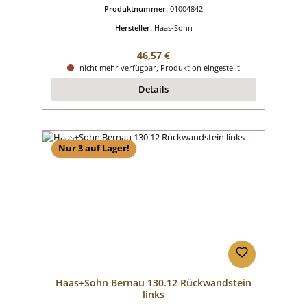
Produktnummer:
01004842
Hersteller:
Haas-Sohn
Regulärer Preis:
46,57 €
nicht mehr verfügbar, Produktion eingestellt
Details
Nur 3 auf Lager!
Haas+Sohn Bernau 130.12 Rückwandstein
links