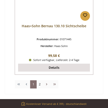
Haas+Sohn Bernau 130.10 Sichtscheibe
Produktnummer:
01071445
Hersteller:
Haas-Sohn
Regulärer Preis:
99,58 €
Sofort verfügbar, Lieferzeit: 2-4 Tage
Details
Seite
Seite
1
2
Kostenloser Versand ab € 399,- deutschlandweit