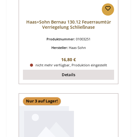
Haas+Sohn Bernau 130.12 Feuerraumtür
Verriegelung Schließnase
Produktnummer:
01003251
Hersteller:
Haas-Sohn
Regulärer Preis:
16,80 €
nicht mehr verfügbar, Produktion eingestellt
Details
Nur 3 auf Lager!