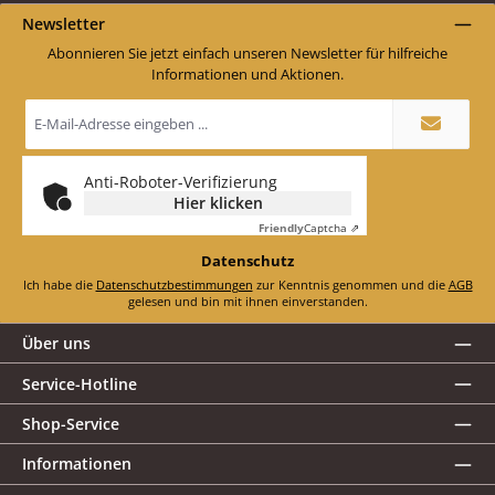
Newsletter
Abonnieren Sie jetzt einfach unseren Newsletter für hilfreiche
Informationen und Aktionen.
E-
Mail-
Adresse
*
Anti-Roboter-Verifizierung
Hier klicken
Friendly
Captcha ⇗
Datenschutz
Ich habe die
Datenschutzbestimmungen
zur Kenntnis genommen und die
AGB
gelesen und bin mit ihnen einverstanden.
Über uns
Service-Hotline
Shop-Service
Informationen