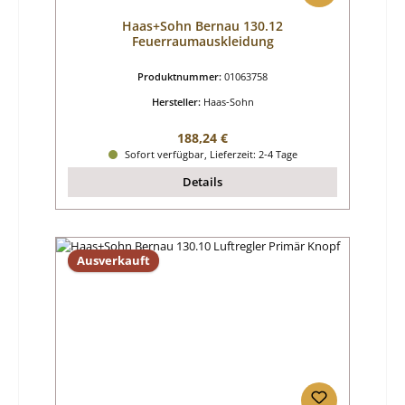
Haas+Sohn Bernau 130.12
Feuerraumauskleidung
Produktnummer:
01063758
Hersteller:
Haas-Sohn
Regulärer Preis:
188,24 €
Sofort verfügbar, Lieferzeit: 2-4 Tage
Details
Ausverkauft