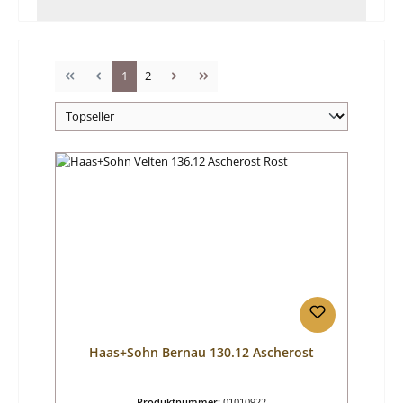
Seite
Seite
1
2
Haas+Sohn Bernau 130.12 Ascherost
Produktnummer:
01010922