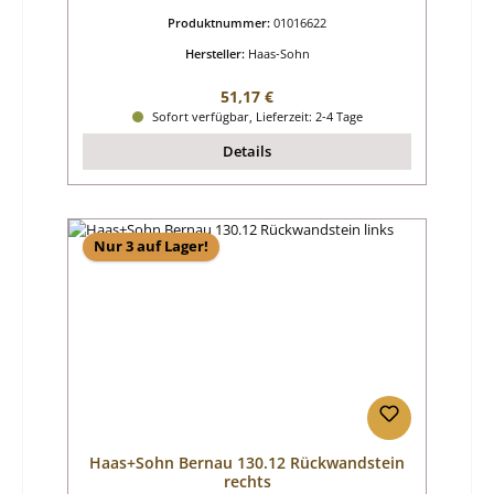
Produktnummer:
01016622
Hersteller:
Haas-Sohn
Regulärer Preis:
51,17 €
Sofort verfügbar, Lieferzeit: 2-4 Tage
Details
Nur 3 auf Lager!
Haas+Sohn Bernau 130.12 Rückwandstein
rechts