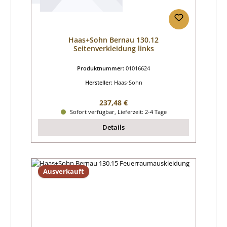
Haas+Sohn Bernau 130.12
Seitenverkleidung links
Produktnummer:
01016624
Hersteller:
Haas-Sohn
Regulärer Preis:
237,48 €
Sofort verfügbar, Lieferzeit: 2-4 Tage
Details
Ausverkauft