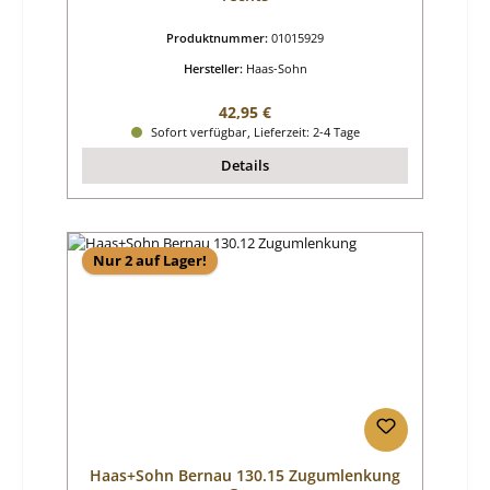
Produktnummer:
01015929
Hersteller:
Haas-Sohn
Regulärer Preis:
42,95 €
Sofort verfügbar, Lieferzeit: 2-4 Tage
Details
Nur 2 auf Lager!
Haas+Sohn Bernau 130.15 Zugumlenkung