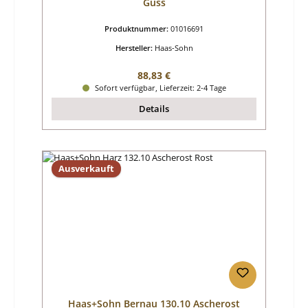
Guss
Produktnummer:
01016691
Hersteller:
Haas-Sohn
Regulärer Preis:
88,83 €
Sofort verfügbar, Lieferzeit: 2-4 Tage
Details
Ausverkauft
Haas+Sohn Bernau 130.10 Ascherost