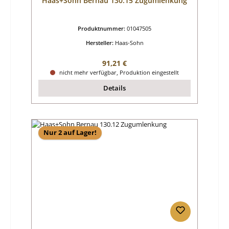
Haas+Sohn Bernau 130.15 Zugumlenkung
Produktnummer:
01047505
Hersteller:
Haas-Sohn
Regulärer Preis:
91,21 €
nicht mehr verfügbar, Produktion eingestellt
Details
Nur 2 auf Lager!