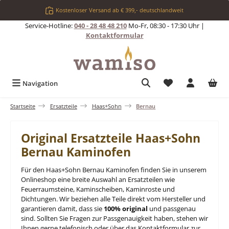
Zum Hauptinhalt springen
Kostenloser Versand ab € 399,- deutschlandweit
Service-Hotline:
040 - 28 48 48 210
Mo-Fr, 08:30 - 17:30 Uhr |
Kontaktformular
Du hast 0 Produkt
Navigation
Startseite
Ersatzteile
Haas+Sohn
Bernau
Original Ersatzteile Haas+Sohn
Bernau Kaminofen
Für den Haas+Sohn Bernau Kaminofen finden Sie in unserem
Onlineshop eine breite Auswahl an Ersatzteilen wie
Feuerraumsteine, Kaminscheiben, Kaminroste und
Dichtungen. Wir beziehen alle Teile direkt vom Hersteller und
garantieren damit, dass sie
100% original
und passgenau
sind. Sollten Sie Fragen zur Passgenauigkeit haben, stehen wir
Ihnen gerne telefonisch oder über das Kontaktformular zur