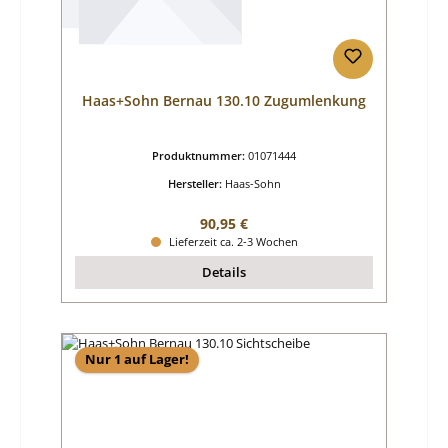
Haas+Sohn Bernau 130.10 Zugumlenkung
Produktnummer:
01071444
Hersteller:
Haas-Sohn
Regulärer Preis:
90,95 €
Lieferzeit ca. 2-3 Wochen
Details
Nur 1 auf Lager!