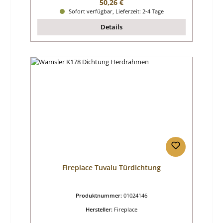
Regulärer Preis:
50,26 €
Sofort verfügbar, Lieferzeit: 2-4 Tage
Details
Fireplace Tuvalu Türdichtung
Produktnummer:
01024146
Hersteller:
Fireplace