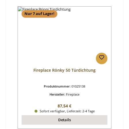
Nur 7 auf Lager!
Fireplace Rönky 50 Türdichtung
Produktnummer:
01025138
Hersteller:
Fireplace
Regulärer Preis:
87,54 €
Sofort verfügbar, Lieferzeit: 2-4 Tage
Details