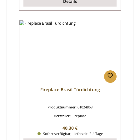
Details
Fireplace Brasil Türdichtung
Produktnummer:
01024868
Hersteller:
Fireplace
Regulärer Preis:
40,30 €
Sofort verfügbar, Lieferzeit: 2-4 Tage