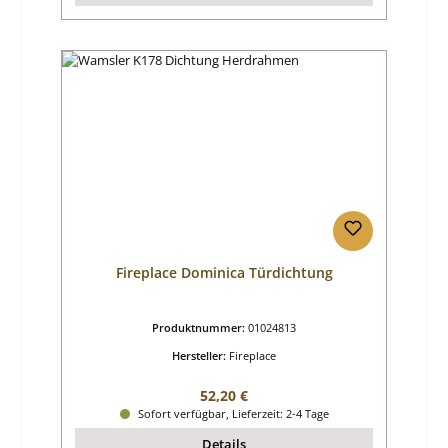
Fireplace Dominica Türdichtung
Produktnummer:
01024813
Hersteller:
Fireplace
Regulärer Preis:
52,20 €
Sofort verfügbar, Lieferzeit: 2-4 Tage
Details