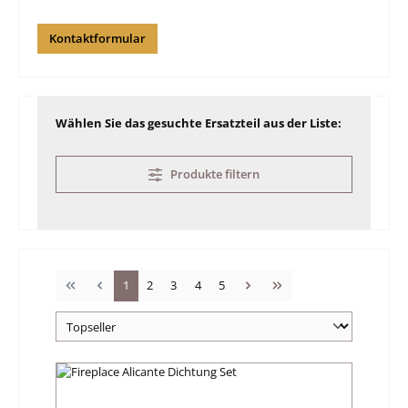
Kontaktformular
Wählen Sie das gesuchte Ersatzteil aus der Liste:
Produkte filtern
Seite
Seite
Seite
Seite
Seite
1
2
3
4
5