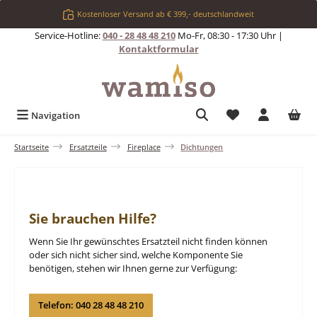
Zum Hauptinhalt springen
Kostenloser Versand ab € 399,- deutschlandweit
Service-Hotline:
040 - 28 48 48 210
Mo-Fr, 08:30 - 17:30 Uhr |
Kontaktformular
Du hast 0 Produkt
Navigation
Startseite
Ersatzteile
Fireplace
Dichtungen
Sie brauchen Hilfe?
Wenn Sie Ihr gewünschtes Ersatzteil nicht finden können
oder sich nicht sicher sind, welche Komponente Sie
benötigen, stehen wir Ihnen gerne zur Verfügung:
Telefon: 040 28 48 48 210