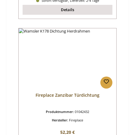
Sofort verfügbar, Lieferzeit: 2-4 Tage
Details
Fireplace Zanzibar Türdichtung
Produktnummer:
01042432
Hersteller:
Fireplace
Regulärer Preis:
52,20 €