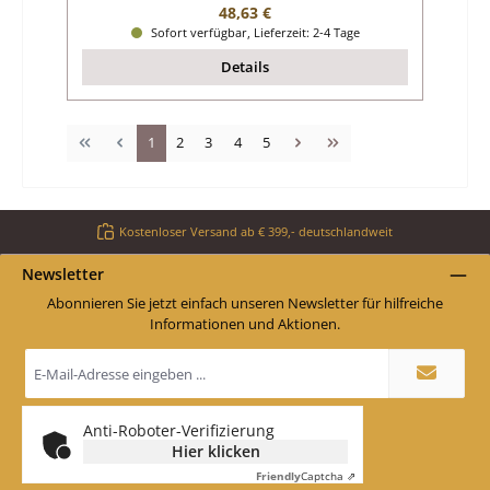
Regulärer Preis:
48,63 €
Sofort verfügbar, Lieferzeit: 2-4 Tage
Details
Seite
Seite
Seite
Seite
Seite
1
2
3
4
5
Kostenloser Versand ab € 399,- deutschlandweit
Newsletter
Abonnieren Sie jetzt einfach unseren Newsletter für hilfreiche
Informationen und Aktionen.
E-
Mail-
Adresse
*
Anti-Roboter-Verifizierung
Hier klicken
Friendly
Captcha ⇗