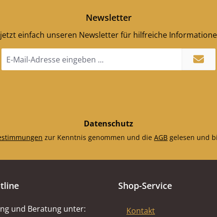
Newsletter
jetzt einfach unseren Newsletter für hilfreiche Information
E-
Mail-
Adresse
*
Datenschutz
estimmungen
zur Kenntnis genommen und die
AGB
gelesen und bi
tline
Shop-Service
ng und Beratung unter:
Kontakt