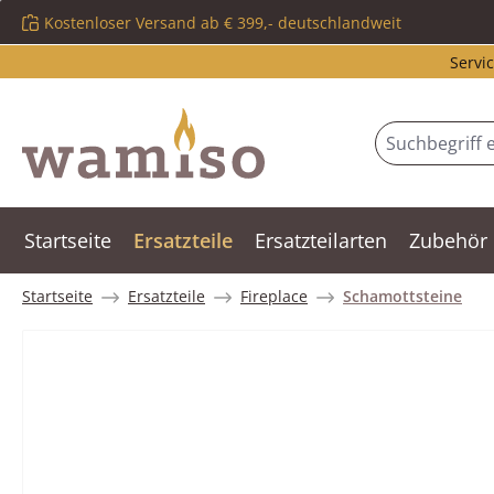
Kostenloser Versand ab € 399,- deutschlandweit
m Hauptinhalt springen
Zur Suche springen
Zur Hauptnavigation springen
Servic
Startseite
Ersatzteile
Ersatzteilarten
Zubehör
Startseite
Ersatzteile
Fireplace
Schamottsteine