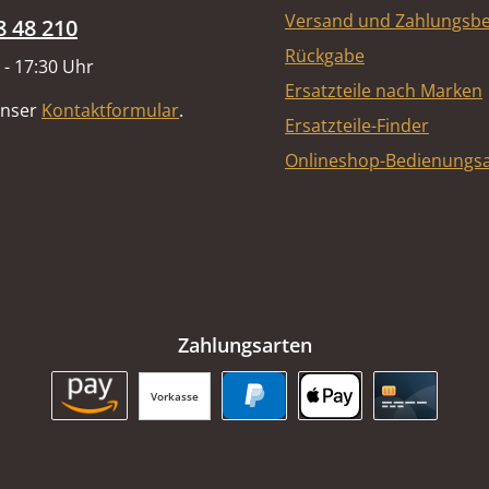
Versand und Zahlungsb
8 48 210
Rückgabe
 - 17:30 Uhr
Ersatzteile nach Marken
unser
Kontaktformular
.
Ersatzteile-Finder
Onlineshop-Bedienungsa
Zahlungsarten
Vorkasse
Amazon Pay
PayPal
Apple Pay
Kreditkart