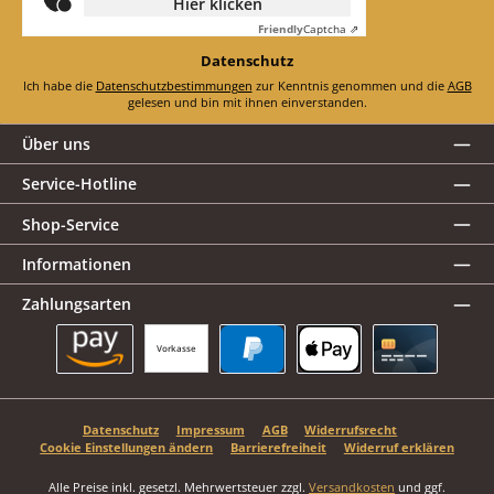
Hier klicken
Friendly
Captcha ⇗
Datenschutz
Ich habe die
Datenschutzbestimmungen
zur Kenntnis genommen und die
AGB
gelesen und bin mit ihnen einverstanden.
Über uns
Service-Hotline
Shop-Service
Informationen
Zahlungsarten
Vorkasse
Amazon Pay
PayPal
Apple Pay
Kreditkarte
Datenschutz
Impressum
AGB
Widerrufsrecht
Cookie Einstellungen ändern
Barrierefreiheit
Widerruf erklären
Alle Preise inkl. gesetzl. Mehrwertsteuer zzgl.
Versandkosten
und ggf.