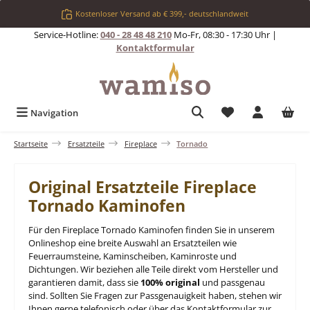
Zum Hauptinhalt springen
Kostenloser Versand ab € 399,- deutschlandweit
Service-Hotline:
040 - 28 48 48 210
Mo-Fr, 08:30 - 17:30 Uhr |
Kontaktformular
Du hast 0 Produkt
Navigation
Startseite
Ersatzteile
Fireplace
Tornado
Original Ersatzteile Fireplace
Tornado Kaminofen
Für den Fireplace Tornado Kaminofen finden Sie in unserem
Onlineshop eine breite Auswahl an Ersatzteilen wie
Feuerraumsteine, Kaminscheiben, Kaminroste und
Dichtungen. Wir beziehen alle Teile direkt vom Hersteller und
garantieren damit, dass sie
100% original
und passgenau
sind. Sollten Sie Fragen zur Passgenauigkeit haben, stehen wir
Ihnen gerne telefonisch oder über das Kontaktformular zur