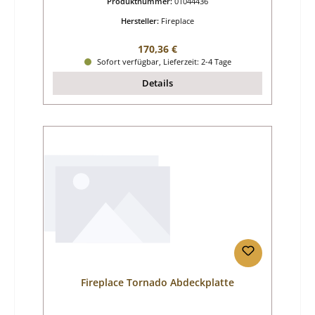
Produktnummer:
01044436
Hersteller:
Fireplace
Regulärer Preis:
170,36 €
Sofort verfügbar, Lieferzeit: 2-4 Tage
Details
Fireplace Tornado Abdeckplatte