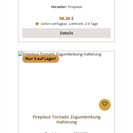
Hersteller:
Fireplace
Regulärer Preis:
50,26 €
Sofort verfügbar, Lieferzeit: 2-4 Tage
Details
Nur 3 auf Lager!
Fireplace Tornado Zugumlenkung
Halterung