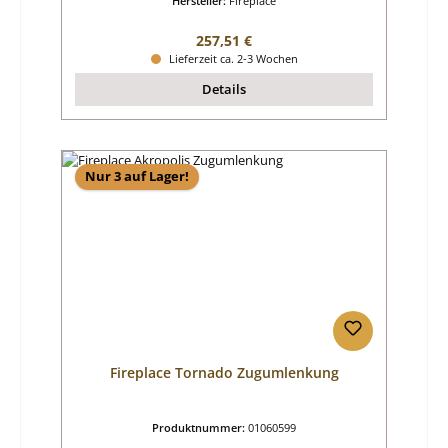
Hersteller:
Fireplace
Regulärer Preis:
257,51 €
Lieferzeit ca. 2-3 Wochen
Details
Nur 3 auf Lager!
Fireplace Tornado Zugumlenkung
Produktnummer:
01060599