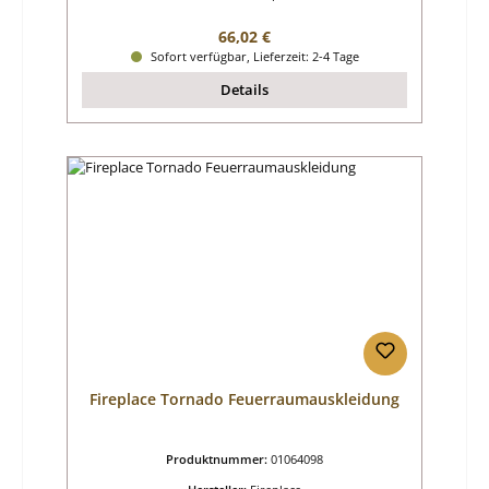
Regulärer Preis:
66,02 €
Sofort verfügbar, Lieferzeit: 2-4 Tage
Details
Fireplace Tornado Feuerraumauskleidung
Produktnummer:
01064098