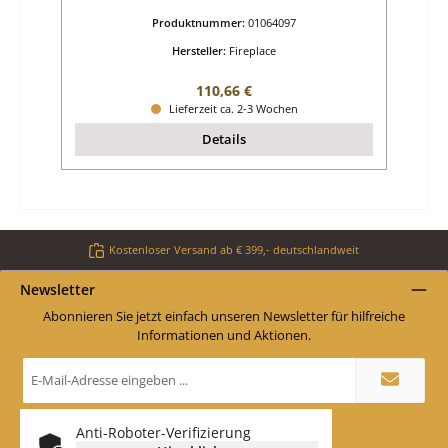
Produktnummer:
01064097
Hersteller:
Fireplace
Regulärer Preis:
110,66 €
Lieferzeit ca. 2-3 Wochen
Details
Kostenloser Versand ab € 399,- deutschlandweit
Newsletter
Abonnieren Sie jetzt einfach unseren Newsletter für hilfreiche
Informationen und Aktionen.
E-
Mail-
Adresse
*
Anti-Roboter-Verifizierung