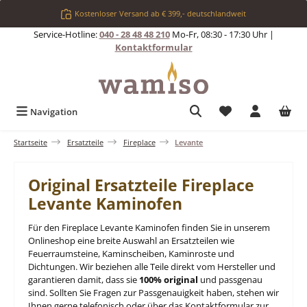
Zum Hauptinhalt springen
Kostenloser Versand ab € 399,- deutschlandweit
Service-Hotline:
040 - 28 48 48 210
Mo-Fr, 08:30 - 17:30 Uhr |
Kontaktformular
Du hast 0 Produkt
Navigation
Startseite
Ersatzteile
Fireplace
Levante
Original Ersatzteile Fireplace
Levante Kaminofen
Für den Fireplace Levante Kaminofen finden Sie in unserem
Onlineshop eine breite Auswahl an Ersatzteilen wie
Feuerraumsteine, Kaminscheiben, Kaminroste und
Dichtungen. Wir beziehen alle Teile direkt vom Hersteller und
garantieren damit, dass sie
100% original
und passgenau
sind. Sollten Sie Fragen zur Passgenauigkeit haben, stehen wir
Ihnen gerne telefonisch oder über das Kontaktformular zur