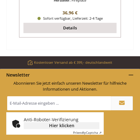
Hersteller:
Fireplace
Regulärer Preis:
36,96 €
Sofort verfügbar, Lieferzeit: 2-4 Tage
Details
Kostenloser Versand ab € 399,- deutschlandweit
Newsletter
Abonnieren Sie jetzt einfach unseren Newsletter für hilfreiche
Informationen und Aktionen.
E-
Mail-
Adresse
*
Anti-Roboter-Verifizierung
Hier klicken
Friendly
Captcha ⇗