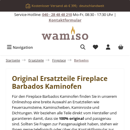
Zum Hauptinhalt springen
Kostenloser Versand ab € 399,- deutschlandweit
Service-Hotline:
040 - 28 48 48 210
Mo-Fr, 08:30 - 17:30 Uhr |
Kontaktformular
Du hast 0 Produkt
Navigation
Startseite
Ersatzteile
Fireplace
Barbados
Original Ersatzteile Fireplace
Barbados Kaminofen
Für den Fireplace Barbados Kaminofen finden Sie in unserem
Onlineshop eine breite Auswahl an Ersatzteilen wie
Feuerraumsteine, Kaminscheiben, Kaminroste und
Dichtungen. Wir beziehen alle Teile direkt vom Hersteller und
garantieren damit, dass sie
100% original
und passgenau
sind. Sollten Sie Fragen zur Passgenauigkeit haben, stehen wir
Ihnen gerne telefonisch oder über das Kontaktformular zur