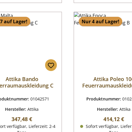
7 auf Lager!
Nur 4 auf Lager!
Attika Bando
Attika Poleo 10
erraumauskleidung C
Feuerraumauskleid
oduktnummer:
01042571
Produktnummer:
0102
Hersteller:
Attika
Hersteller:
Attika
Regulärer Preis:
Regulärer P
347,48 €
414,12 €
ort verfügbar, Lieferzeit: 2-4
Sofort verfügbar, Liefer