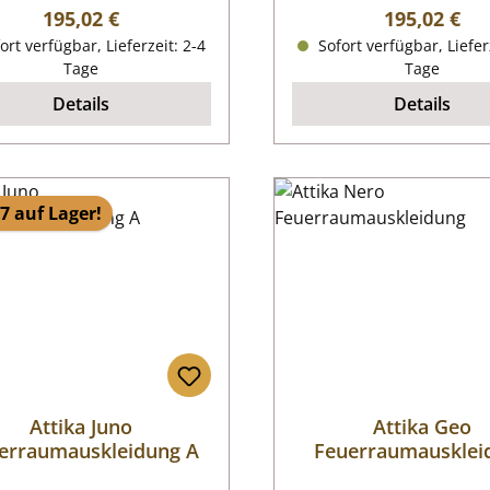
Regulärer Preis:
Regulärer P
195,02 €
195,02 €
ort verfügbar, Lieferzeit: 2-4
Sofort verfügbar, Liefer
Tage
Tage
Details
Details
7 auf Lager!
Attika Juno
Attika Geo
erraumauskleidung A
Feuerraumausklei