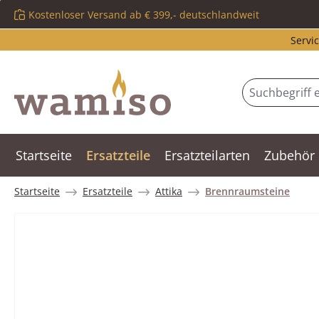
Kostenloser Versand ab € 399,- deutschlandweit
m Hauptinhalt springen
Zur Suche springen
Zur Hauptnavigation springen
Servic
Startseite
Ersatzteile
Ersatzteilarten
Zubehör
Startseite
Ersatzteile
Attika
Brennraumsteine