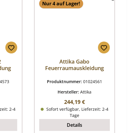
Nur 4 auf Lager!
2
Attika Gabo
dung
Feuerraumauskleidung
4573
Produktnummer:
01024561
Hersteller:
Attika
reis:
Regulärer Preis:
244,19 €
zeit: 2-4
Sofort verfügbar, Lieferzeit: 2-4
Tage
Details