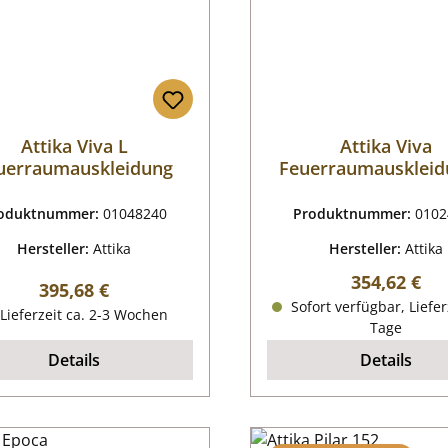
Attika Viva L
Attika Viva
uerraumauskleidung
Feuerraumauskleid
oduktnummer:
01048240
Produktnummer:
0102
Hersteller:
Attika
Hersteller:
Attika
Regulärer P
354,62 €
Regulärer Preis:
395,68 €
Sofort verfügbar, Liefer
Lieferzeit ca. 2-3 Wochen
Tage
Details
Details