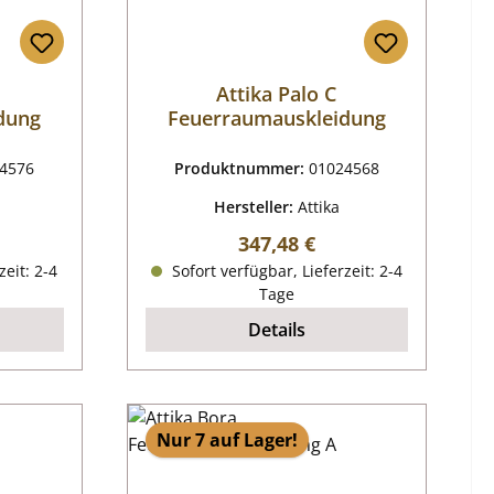
Attika Palo C
dung
Feuerraumauskleidung
4576
Produktnummer:
01024568
Hersteller:
Attika
reis:
Regulärer Preis:
347,48 €
zeit: 2-4
Sofort verfügbar, Lieferzeit: 2-4
Tage
Details
Nur 7 auf Lager!