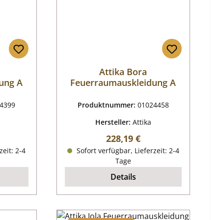
Attika Bora
ung A
Feuerraumauskleidung A
4399
Produktnummer:
01024458
Hersteller:
Attika
reis:
Regulärer Preis:
228,19 €
zeit: 2-4
Sofort verfügbar, Lieferzeit: 2-4
Tage
Details