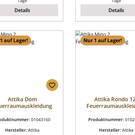
Tage
Tage
Details
Details
1 auf Lager!
Nur 1 auf Lager!
Attika Dom
Attika Rondo 1
uerraumauskleidung
Feuerraumausklei
oduktnummer:
01043160
Produktnummer:
0102
Hersteller:
Attika
Hersteller:
Attika