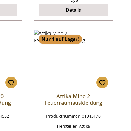
Tage
Details
Nur 1 auf Lager!
20
Attika Mino 2
dung
Feuerraumauskleidung
4552
Produktnummer:
01043170
Hersteller:
Attika