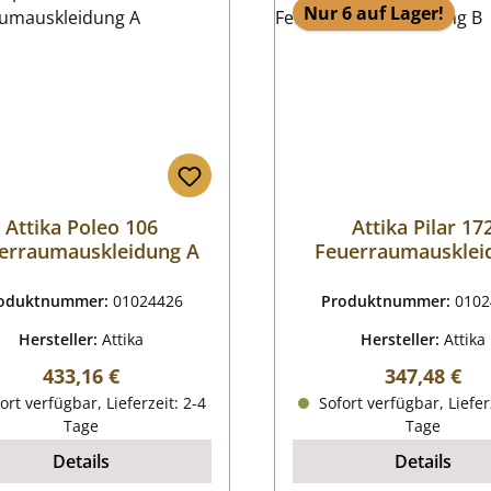
Nur 6 auf Lager!
Attika Poleo 106
Attika Pilar 17
erraumauskleidung A
Feuerraumausklei
oduktnummer:
01024426
Produktnummer:
0102
Hersteller:
Attika
Hersteller:
Attika
Regulärer Preis:
Regulärer P
433,16 €
347,48 €
ort verfügbar, Lieferzeit: 2-4
Sofort verfügbar, Liefer
Tage
Tage
Details
Details