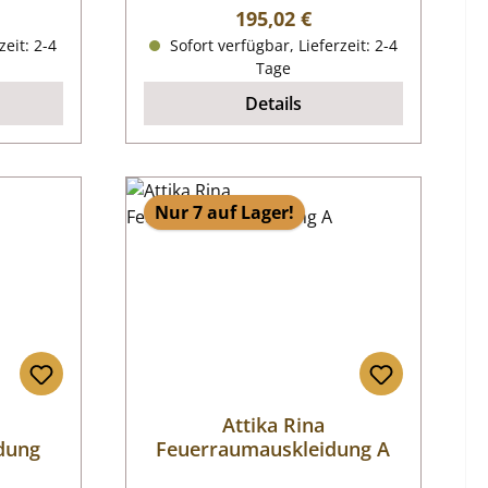
reis:
Regulärer Preis:
195,02 €
zeit: 2-4
Sofort verfügbar, Lieferzeit: 2-4
Tage
Details
Nur 7 auf Lager!
Attika Rina
dung
Feuerraumauskleidung A