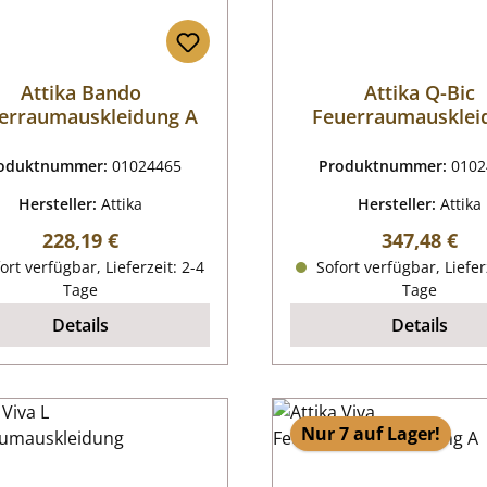
Attika Bando
Attika Q-Bic
erraumauskleidung A
Feuerraumausklei
oduktnummer:
01024465
Produktnummer:
0102
Hersteller:
Attika
Hersteller:
Attika
Regulärer Preis:
Regulärer P
228,19 €
347,48 €
ort verfügbar, Lieferzeit: 2-4
Sofort verfügbar, Liefer
Tage
Tage
Details
Details
Nur 7 auf Lager!