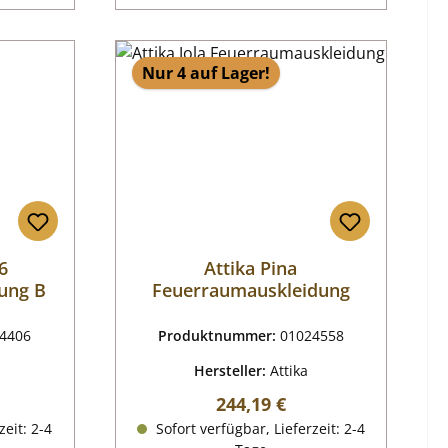
Nur 4 auf Lager!
6
Attika Pina
ung B
Feuerraumauskleidung
4406
Produktnummer:
01024558
Hersteller:
Attika
reis:
Regulärer Preis:
244,19 €
zeit: 2-4
Sofort verfügbar, Lieferzeit: 2-4