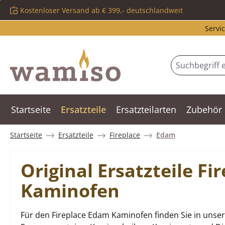
Kostenloser Versand ab € 399,- deutschlandweit
m Hauptinhalt springen
Zur Suche springen
Zur Hauptnavigation springen
Servic
Startseite
Ersatzteile
Ersatzteilarten
Zubehör
Startseite
Ersatzteile
Fireplace
Edam
Original Ersatzteile F
Kaminofen
Für den Fireplace Edam Kaminofen finden Sie in unser