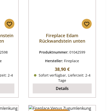
enstein
Fireplace Edam
en
Rückwandstein unten
2598
Produktnummer:
01042599
ce
Hersteller:
Fireplace
reis:
Regulärer Preis:
38,90 €
zeit: 2-4
Sofort verfügbar, Lieferzeit: 2-4
Tage
Details