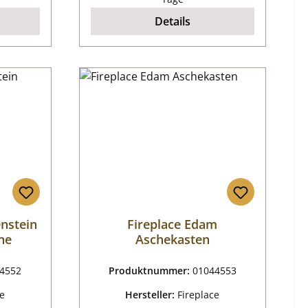
Details
enstein
Fireplace Edam
ne
Aschekasten
4552
Produktnummer:
01044553
ce
Hersteller:
Fireplace