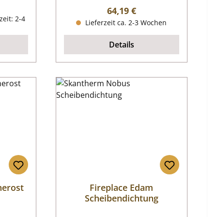
reis:
Regulärer Preis:
64,19 €
zeit: 2-4
Lieferzeit ca. 2-3 Wochen
Details
herost
Fireplace Edam
Scheibendichtung