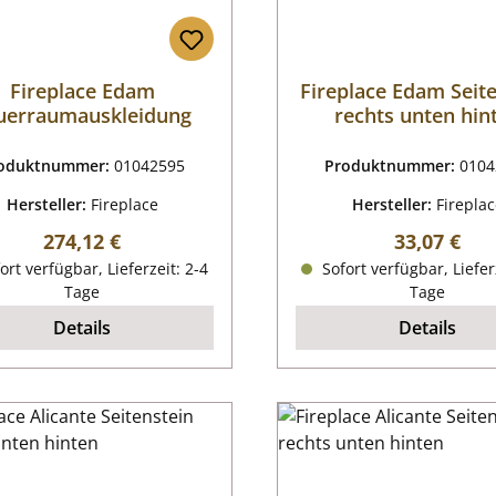
Fireplace Edam
Fireplace Edam Seit
uerraumauskleidung
rechts unten hin
oduktnummer:
01042595
Produktnummer:
0104
Hersteller:
Fireplace
Hersteller:
Firepla
Regulärer Preis:
Regulärer P
274,12 €
33,07 €
ort verfügbar, Lieferzeit: 2-4
Sofort verfügbar, Liefer
Tage
Tage
Details
Details