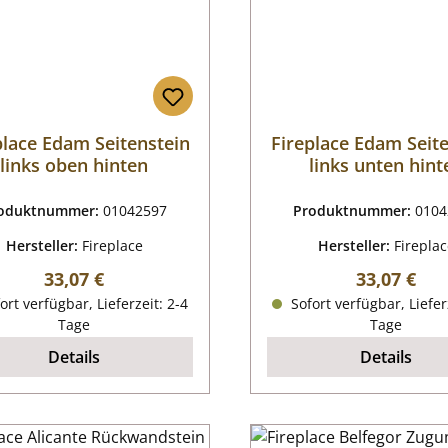
place Edam Seitenstein
Fireplace Edam Seit
links oben hinten
links unten hint
oduktnummer:
01042597
Produktnummer:
0104
Hersteller:
Fireplace
Hersteller:
Firepla
Regulärer Preis:
Regulärer P
33,07 €
33,07 €
ort verfügbar, Lieferzeit: 2-4
Sofort verfügbar, Liefer
Tage
Tage
Details
Details