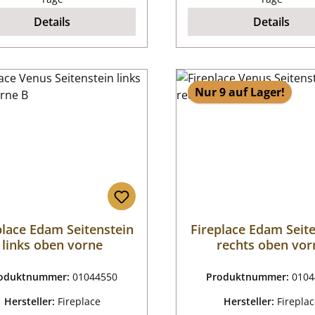
Details
Details
Nur 9 auf Lager!
place Edam Seitenstein
Fireplace Edam Seit
links oben vorne
rechts oben vor
oduktnummer:
01044550
Produktnummer:
0104
Hersteller:
Fireplace
Hersteller:
Firepla