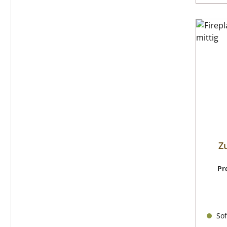
Z
Pr
Sof