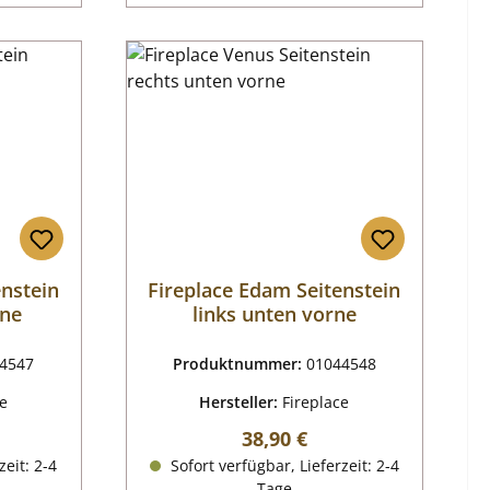
enstein
Fireplace Edam Seitenstein
rne
links unten vorne
4547
Produktnummer:
01044548
ce
Hersteller:
Fireplace
reis:
Regulärer Preis:
38,90 €
zeit: 2-4
Sofort verfügbar, Lieferzeit: 2-4
Tage