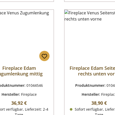
Fireplace Edam
Fireplace Edam Seit
ugumlenkung mittig
rechts unten vo
oduktnummer:
01044546
Produktnummer:
0104
Hersteller:
Fireplace
Hersteller:
Firepla
Regulärer Preis:
Regulärer P
36,92 €
38,90 €
ort verfügbar, Lieferzeit: 2-4
Sofort verfügbar, Liefer
Tage
Tage