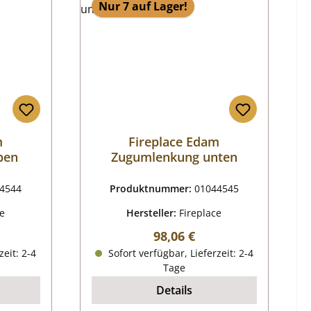
Nur 7 auf Lager!
m
Fireplace Edam
ben
Zugumlenkung unten
4544
Produktnummer:
01044545
ce
Hersteller:
Fireplace
reis:
Regulärer Preis:
98,06 €
zeit: 2-4
Sofort verfügbar, Lieferzeit: 2-4
Tage
Details