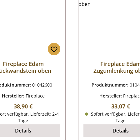
Fireplace Edam
Fireplace Eda
ückwandstein oben
Zugumlenkung o
oduktnummer:
01042600
Produktnummer:
0104
Hersteller:
Fireplace
Hersteller:
Firepla
Regulärer Preis:
Regulärer P
38,90 €
33,07 €
ort verfügbar, Lieferzeit: 2-4
Sofort verfügbar, Liefer
Tage
Tage
Details
Details