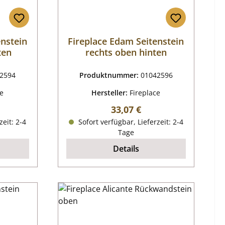
enstein
Fireplace Edam Seitenstein
ten
rechts oben hinten
2594
Produktnummer:
01042596
ce
Hersteller:
Fireplace
reis:
Regulärer Preis:
33,07 €
zeit: 2-4
Sofort verfügbar, Lieferzeit: 2-4
Tage
Details