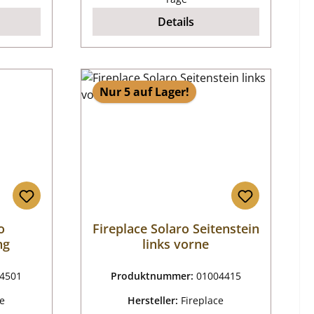
Details
Nur 5 auf Lager!
o
Fireplace Solaro Seitenstein
ng
links vorne
4501
Produktnummer:
01004415
ce
Hersteller:
Fireplace