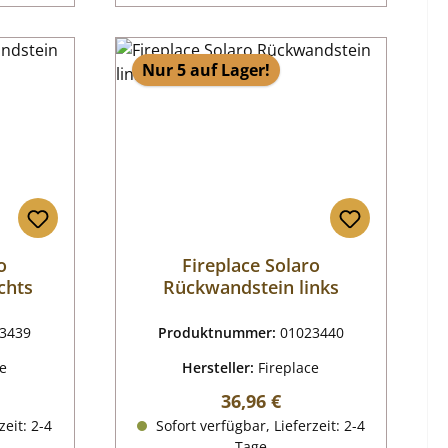
Nur 5 auf Lager!
o
Fireplace Solaro
chts
Rückwandstein links
3439
Produktnummer:
01023440
ce
Hersteller:
Fireplace
reis:
Regulärer Preis:
36,96 €
zeit: 2-4
Sofort verfügbar, Lieferzeit: 2-4
Tage