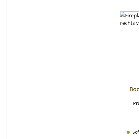
Bod
Pr
Sof