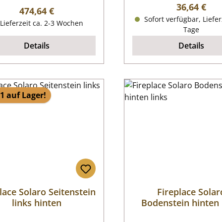
Regulärer P
36,64 €
Regulärer Preis:
474,64 €
Sofort verfügbar, Liefer
Lieferzeit ca. 2-3 Wochen
Tage
Details
Details
1 auf Lager!
lace Solaro Seitenstein
Fireplace Solar
links hinten
Bodenstein hinten 