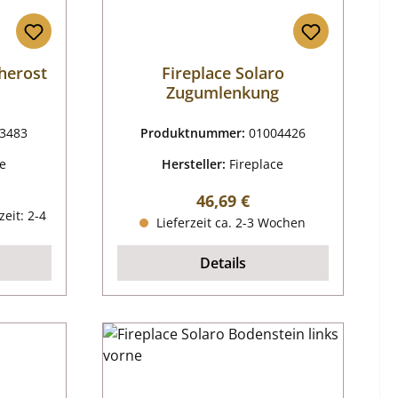
cherost
Fireplace Solaro
Zugumlenkung
3483
Produktnummer:
01004426
ce
Hersteller:
Fireplace
reis:
Regulärer Preis:
46,69 €
zeit: 2-4
Lieferzeit ca. 2-3 Wochen
Details