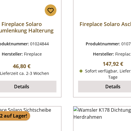
Fireplace Solaro
Fireplace Solaro As
umlenkung Halterung
oduktnummer:
01024844
Produktnummer:
0107
Hersteller:
Fireplace
Hersteller:
Firepla
Regulärer P
147,92 €
Regulärer Preis:
46,80 €
Sofort verfügbar, Liefer
Lieferzeit ca. 2-3 Wochen
Tage
Details
Details
2 auf Lager!