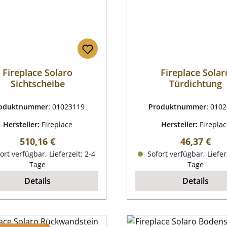
Fireplace Solaro
Fireplace Solar
Sichtscheibe
Türdichtung
oduktnummer:
01023119
Produktnummer:
0102
Hersteller:
Fireplace
Hersteller:
Firepla
Regulärer Preis:
Regulärer P
510,16 €
46,37 €
ort verfügbar, Lieferzeit: 2-4
Sofort verfügbar, Liefer
Tage
Tage
Details
Details