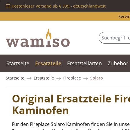
Kostenloser Versand ab € 399,- deutschlandweit
m Hauptinhalt springen
Zur Suche springen
Zur Hauptnavigation springen
Servic
Startseite
Ersatzteile
Ersatzteilarten
Zubehör
Startseite
Ersatzteile
Fireplace
Solaro
Original Ersatzteile Fi
Kaminofen
Für den Fireplace Solaro Kaminofen finden Sie in uns