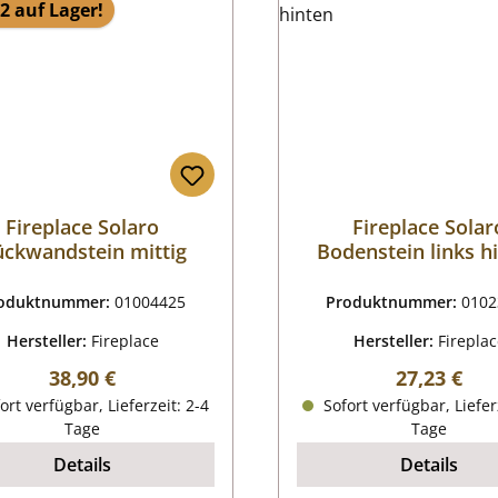
2 auf Lager!
Fireplace Solaro
Fireplace Solar
ckwandstein mittig
Bodenstein links h
oduktnummer:
01004425
Produktnummer:
0102
Hersteller:
Fireplace
Hersteller:
Firepla
Regulärer Preis:
Regulärer P
38,90 €
27,23 €
ort verfügbar, Lieferzeit: 2-4
Sofort verfügbar, Liefer
Tage
Tage
Details
Details