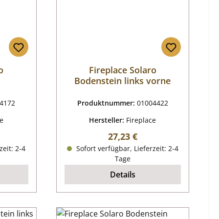
o
Fireplace Solaro
Bodenstein links vorne
4172
Produktnummer:
01004422
ce
Hersteller:
Fireplace
reis:
Regulärer Preis:
27,23 €
zeit: 2-4
Sofort verfügbar, Lieferzeit: 2-4
Tage
Details