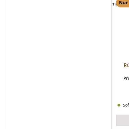
Nur 
Rü
Pr
Sof