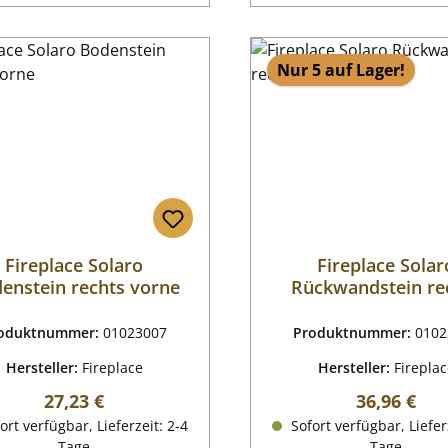
Nur 5 auf Lager!
Fireplace Solaro
Fireplace Solar
enstein rechts vorne
Rückwandstein re
oduktnummer:
01023007
Produktnummer:
0102
Hersteller:
Fireplace
Hersteller:
Firepla
Regulärer Preis:
Regulärer P
27,23 €
36,96 €
ort verfügbar, Lieferzeit: 2-4
Sofort verfügbar, Liefer
Tage
Tage