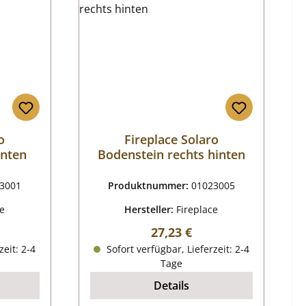
o
Fireplace Solaro
inten
Bodenstein rechts hinten
3001
Produktnummer:
01023005
ce
Hersteller:
Fireplace
reis:
Regulärer Preis:
27,23 €
zeit: 2-4
Sofort verfügbar, Lieferzeit: 2-4
Tage
Details