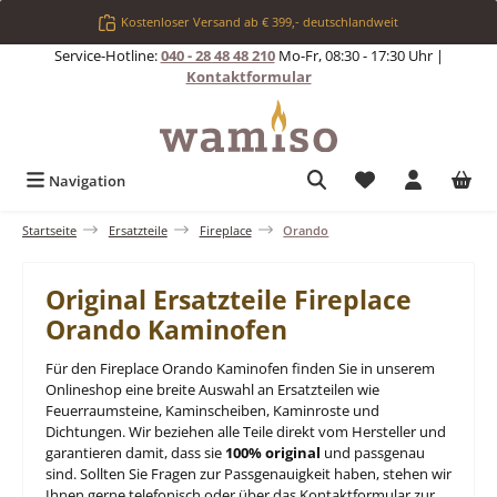
Zum Hauptinhalt springen
Kostenloser Versand ab € 399,- deutschlandweit
Service-Hotline:
040 - 28 48 48 210
Mo-Fr, 08:30 - 17:30 Uhr |
Kontaktformular
Du hast 0 Produkt
Navigation
Startseite
Ersatzteile
Fireplace
Orando
Original Ersatzteile Fireplace
Orando Kaminofen
Für den Fireplace Orando Kaminofen finden Sie in unserem
Onlineshop eine breite Auswahl an Ersatzteilen wie
Feuerraumsteine, Kaminscheiben, Kaminroste und
Dichtungen. Wir beziehen alle Teile direkt vom Hersteller und
garantieren damit, dass sie
100% original
und passgenau
sind. Sollten Sie Fragen zur Passgenauigkeit haben, stehen wir
Ihnen gerne telefonisch oder über das Kontaktformular zur