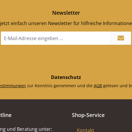
Newsletter
jetzt einfach unseren Newsletter für hilfreiche Information
E-
Mail-
Adresse
*
Datenschutz
estimmungen
zur Kenntnis genommen und die
AGB
gelesen und bi
tline
Shop-Service
ng und Beratung unter:
Kontakt