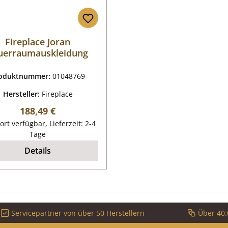
Fireplace Joran
uerraumauskleidung
oduktnummer:
01048769
Hersteller:
Fireplace
Regulärer Preis:
188,49 €
ort verfügbar, Lieferzeit: 2-4
Tage
Details
Servicepartner von über 50 Herstellern
Über 40.