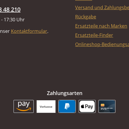
Versand und Zahlungsb
8 48 210
Rückgabe
 - 17:30 Uhr
Ersatzteile nach Marken
unser
Kontaktformular
.
Ersatzteile-Finder
Onlineshop-Bedienungsa
Zahlungsarten
Vorkasse
Amazon Pay
PayPal
Apple Pay
Kreditkart