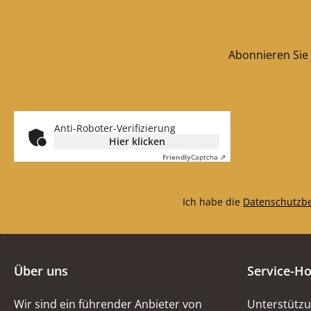
Abonnieren Sie 
Anti-Roboter-Verifizierung
Hier klicken
Friendly
Captcha ⇗
Ich habe die
Datenschutzb
Über uns
Service-Ho
Wir sind ein führender Anbieter von
Unterstützu