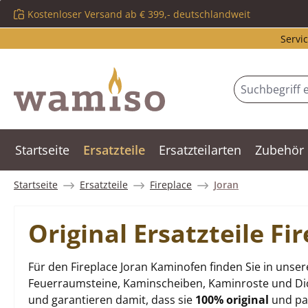
Kostenloser Versand ab € 399,- deutschlandweit
m Hauptinhalt springen
Zur Suche springen
Zur Hauptnavigation springen
Servic
Startseite
Ersatzteile
Ersatzteilarten
Zubehör
Startseite
Ersatzteile
Fireplace
Joran
Original Ersatzteile F
Für den Fireplace Joran Kaminofen finden Sie in unse
Feuerraumsteine, Kaminscheiben, Kaminroste und Dich
und garantieren damit, dass sie
100% original
und pas