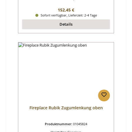
Regulärer Preis:
152,45 €
Sofort verfügbar, Lieferzeit: 2-4 Tage
Details
Fireplace Rubik Zugumlenkung oben
Produktnummer:
01045824