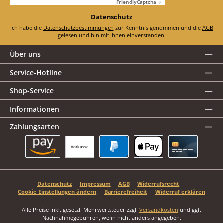
Friendly
Captcha ⇗
Datenschutz
Ich habe die
Datenschutzbestimmungen
zur Kenntnis genommen und die
AGB
gelesen und bin mit ihnen einverstanden.
Über uns
Service-Hotline
Shop-Service
Informationen
Zahlungsarten
Vorkasse
Amazon Pay
PayPal
Apple Pay
Kreditkarte
Datenschutz
Impressum
AGB
Widerrufsrecht
Cookie Einstellungen ändern
Barrierefreiheit
Widerruf erklären
Alle Preise inkl. gesetzl. Mehrwertsteuer zzgl.
Versandkosten
und ggf.
Nachnahmegebühren, wenn nicht anders angegeben.