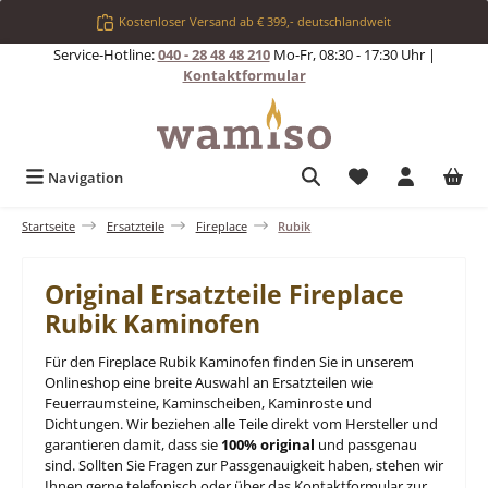
Zum Hauptinhalt springen
Kostenloser Versand ab € 399,- deutschlandweit
Service-Hotline:
040 - 28 48 48 210
Mo-Fr, 08:30 - 17:30 Uhr |
Kontaktformular
Du hast 0 Produkt
Navigation
Startseite
Ersatzteile
Fireplace
Rubik
Original Ersatzteile Fireplace
Rubik Kaminofen
Für den Fireplace Rubik Kaminofen finden Sie in unserem
Onlineshop eine breite Auswahl an Ersatzteilen wie
Feuerraumsteine, Kaminscheiben, Kaminroste und
Dichtungen. Wir beziehen alle Teile direkt vom Hersteller und
garantieren damit, dass sie
100% original
und passgenau
sind. Sollten Sie Fragen zur Passgenauigkeit haben, stehen wir
Ihnen gerne telefonisch oder über das Kontaktformular zur