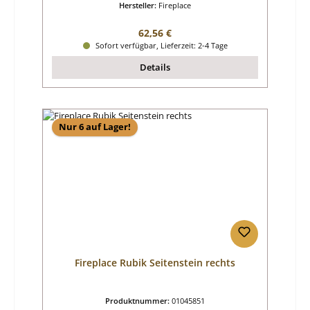
Hersteller:
Fireplace
Regulärer Preis:
62,56 €
Sofort verfügbar, Lieferzeit: 2-4 Tage
Details
Nur 6 auf Lager!
Fireplace Rubik Seitenstein rechts
Produktnummer:
01045851