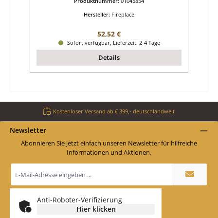
Produktnummer:
01045854
Hersteller:
Fireplace
Regulärer Preis:
52,52 €
Sofort verfügbar, Lieferzeit: 2-4 Tage
Details
Kostenloser Versand ab € 399,- deutschlandweit
Newsletter
Abonnieren Sie jetzt einfach unseren Newsletter für hilfreiche
Informationen und Aktionen.
E-
Mail-
Adresse
*
Anti-Roboter-Verifizierung
Hier klicken