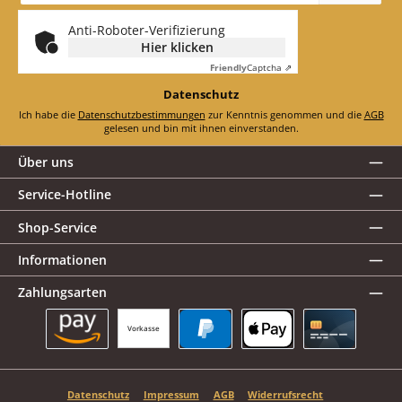
*
Anti-Roboter-Verifizierung
Hier klicken
Friendly
Captcha ⇗
Datenschutz
Ich habe die
Datenschutzbestimmungen
zur Kenntnis genommen und die
AGB
gelesen und bin mit ihnen einverstanden.
Über uns
Service-Hotline
Shop-Service
Informationen
Zahlungsarten
Vorkasse
Amazon Pay
PayPal
Apple Pay
Kreditkarte
Datenschutz
Impressum
AGB
Widerrufsrecht