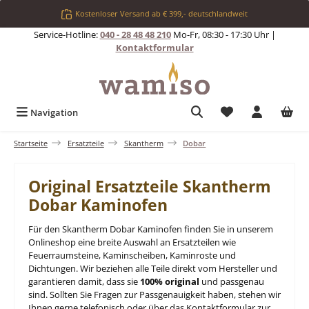
Zum Hauptinhalt springen
Kostenloser Versand ab € 399,- deutschlandweit
Service-Hotline:
040 - 28 48 48 210
Mo-Fr, 08:30 - 17:30 Uhr |
Kontaktformular
Du hast 0 Produkt
Navigation
Startseite
Ersatzteile
Skantherm
Dobar
Original Ersatzteile Skantherm
Dobar Kaminofen
Für den Skantherm Dobar Kaminofen finden Sie in unserem
Onlineshop eine breite Auswahl an Ersatzteilen wie
Feuerraumsteine, Kaminscheiben, Kaminroste und
Dichtungen. Wir beziehen alle Teile direkt vom Hersteller und
garantieren damit, dass sie
100% original
und passgenau
sind. Sollten Sie Fragen zur Passgenauigkeit haben, stehen wir
Ihnen gerne telefonisch oder über das Kontaktformular zur