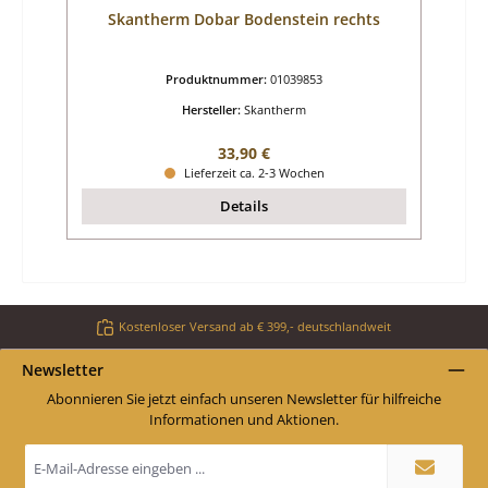
Skantherm Dobar Bodenstein rechts
Produktnummer:
01039853
Hersteller:
Skantherm
Regulärer Preis:
33,90 €
Lieferzeit ca. 2-3 Wochen
Details
Kostenloser Versand ab € 399,- deutschlandweit
Newsletter
Abonnieren Sie jetzt einfach unseren Newsletter für hilfreiche
Informationen und Aktionen.
E-
Mail-
Adresse