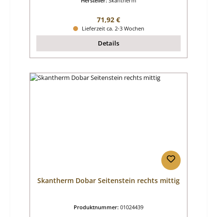
Hersteller:
Skantherm
Regulärer Preis:
71,92 €
Lieferzeit ca. 2-3 Wochen
Details
Skantherm Dobar Seitenstein rechts mittig
Produktnummer:
01024439