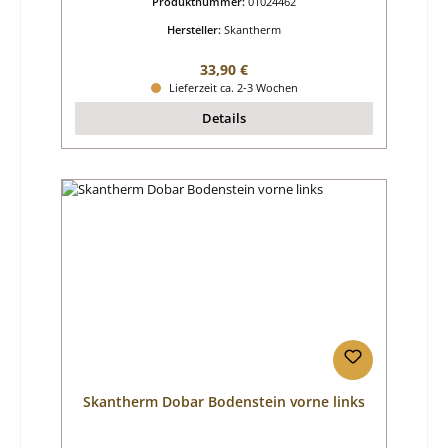
Produktnummer:
01024462
Hersteller:
Skantherm
Regulärer Preis:
33,90 €
Lieferzeit ca. 2-3 Wochen
Details
Skantherm Dobar Bodenstein vorne links