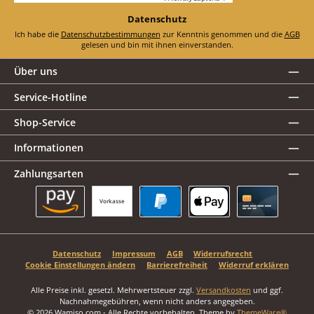
Datenschutz
Ich habe die
Datenschutzbestimmungen
zur Kenntnis genommen und die
AGB
gelesen und bin mit ihnen einverstanden.
Über uns
Service-Hotline
Shop-Service
Informationen
Zahlungsarten
Vorkasse
Amazon Pay
PayPal
Apple Pay
Kreditkarte
Datenschutz
Impressum
AGB
Widerrufsrecht
Cookie Einstellungen ändern
Barrierefreiheit
Widerruf erklären
Alle Preise inkl. gesetzl. Mehrwertsteuer zzgl.
Versandkosten
und ggf.
Nachnahmegebühren, wenn nicht anders angegeben.
© 2026 Wamiso.com - Alle Rechte vorbehalten. Theme by
ThemeWare®