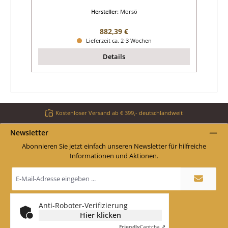
Hersteller:
Morsö
Regulärer Preis:
882,39 €
Lieferzeit ca. 2-3 Wochen
Details
Kostenloser Versand ab € 399,- deutschlandweit
Newsletter
Abonnieren Sie jetzt einfach unseren Newsletter für hilfreiche
Informationen und Aktionen.
E-
Mail-
Adresse
*
Anti-Roboter-Verifizierung
Hier klicken
Friendly
Captcha ⇗