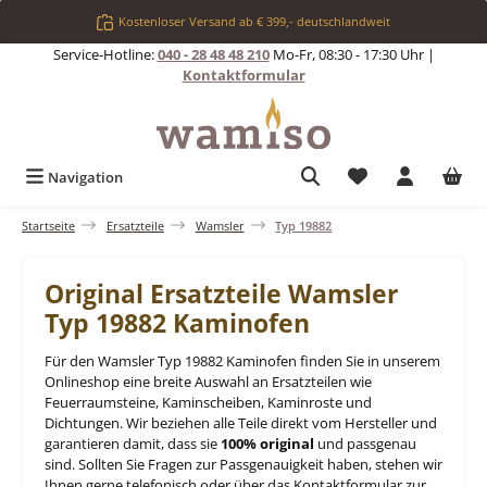
Zum Hauptinhalt springen
Kostenloser Versand ab € 399,- deutschlandweit
Service-Hotline:
040 - 28 48 48 210
Mo-Fr, 08:30 - 17:30 Uhr |
Kontaktformular
Du hast 0 Produkt
Navigation
Startseite
Ersatzteile
Wamsler
Typ 19882
Original Ersatzteile Wamsler
Typ 19882 Kaminofen
Für den Wamsler Typ 19882 Kaminofen finden Sie in unserem
Onlineshop eine breite Auswahl an Ersatzteilen wie
Feuerraumsteine, Kaminscheiben, Kaminroste und
Dichtungen. Wir beziehen alle Teile direkt vom Hersteller und
garantieren damit, dass sie
100% original
und passgenau
sind. Sollten Sie Fragen zur Passgenauigkeit haben, stehen wir
Ihnen gerne telefonisch oder über das Kontaktformular zur