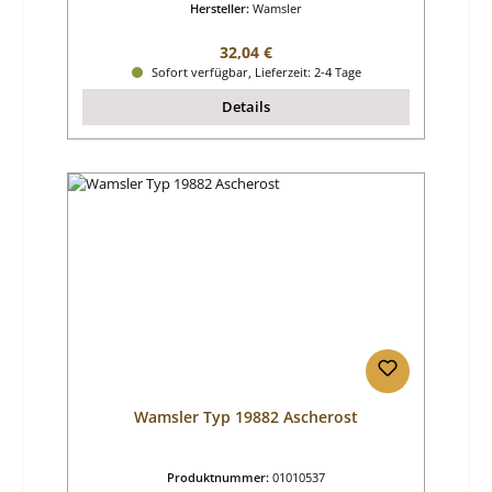
Hersteller:
Wamsler
Regulärer Preis:
32,04 €
Sofort verfügbar, Lieferzeit: 2-4 Tage
Details
Wamsler Typ 19882 Ascherost
Produktnummer:
01010537