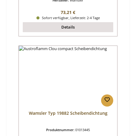
Hersteller:
Wamsler
Regulärer Preis:
73,21 €
Sofort verfügbar, Lieferzeit: 2-4 Tage
Details
Wamsler Typ 19882 Scheibendichtung
Produktnummer:
01013445