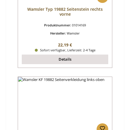
Wamsler Typ 19882 Seitenstein rechts
vorne
Produktnummer:
01014169
Hersteller:
Wamsler
Regulärer Preis:
22,19 €
Sofort verfügbar, Lieferzeit: 2-4 Tage
Details