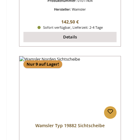
Produktnummer:
01011404
Hersteller:
Wamsler
Regulärer Preis:
142,50 €
Sofort verfügbar, Lieferzeit: 2-4 Tage
Details
Nur 9 auf Lager!
Wamsler Typ 19882 Sichtscheibe