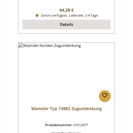
Regulärer Preis:
44,28 €
Sofort verfügbar, Lieferzeit: 2-4 Tage
Details
Wamsler Typ 19882 Zugumlenkung
Produktnummer:
01012477