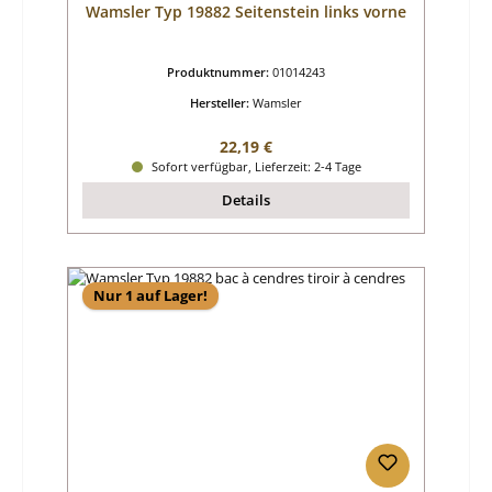
Wamsler Typ 19882 Seitenstein links vorne
Produktnummer:
01014243
Hersteller:
Wamsler
Regulärer Preis:
22,19 €
Sofort verfügbar, Lieferzeit: 2-4 Tage
Details
Nur 1 auf Lager!