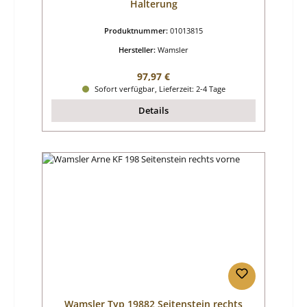
Halterung
Produktnummer:
01013815
Hersteller:
Wamsler
Regulärer Preis:
97,97 €
Sofort verfügbar, Lieferzeit: 2-4 Tage
Details
Wamsler Typ 19882 Seitenstein rechts