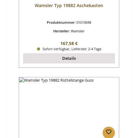
Wamsler Typ 19882 Aschekasten
Produktnummer:
01010698
Hersteller:
Wamsler
Regulärer Preis:
167,58 €
Sofort verfügbar, Lieferzeit: 2-4 Tage
Details