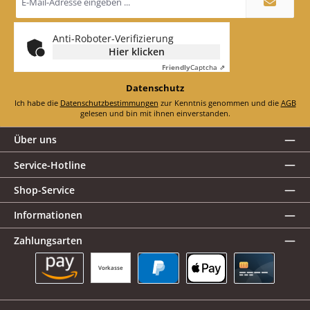
Mail-
Adresse
*
Anti-Roboter-Verifizierung
Hier klicken
Friendly
Captcha ⇗
Datenschutz
Ich habe die
Datenschutzbestimmungen
zur Kenntnis genommen und die
AGB
gelesen und bin mit ihnen einverstanden.
Über uns
Service-Hotline
Shop-Service
Informationen
Zahlungsarten
Vorkasse
Amazon Pay
PayPal
Apple Pay
Kreditkarte