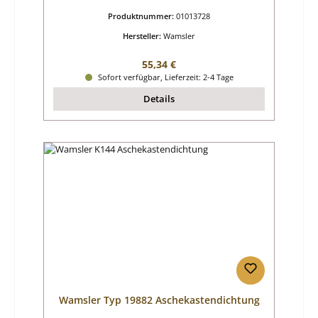
Produktnummer:
01013728
Hersteller:
Wamsler
Regulärer Preis:
55,34 €
Sofort verfügbar, Lieferzeit: 2-4 Tage
Details
Wamsler Typ 19882 Aschekastendichtung