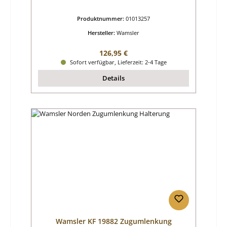
Produktnummer:
01013257
Hersteller:
Wamsler
Regulärer Preis:
126,95 €
Sofort verfügbar, Lieferzeit: 2-4 Tage
Details
Wamsler KF 19882 Zugumlenkung