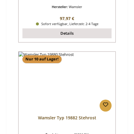
Hersteller:
Wamsler
Regulärer Preis:
97,97 €
Sofort verfügbar, Lieferzeit: 2-4 Tage
Details
Nur 10 auf Lager!
Wamsler Typ 19882 Stehrost