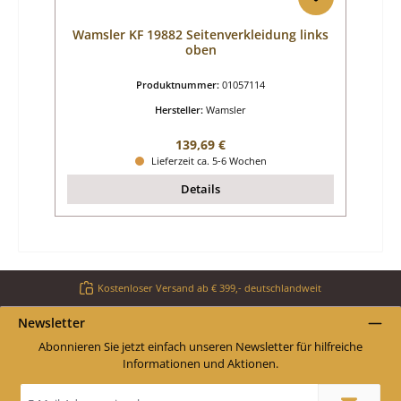
Wamsler KF 19882 Seitenverkleidung links
oben
Produktnummer:
01057114
Hersteller:
Wamsler
Regulärer Preis:
139,69 €
Lieferzeit ca. 5-6 Wochen
Details
Kostenloser Versand ab € 399,- deutschlandweit
Newsletter
Abonnieren Sie jetzt einfach unseren Newsletter für hilfreiche
Informationen und Aktionen.
E-