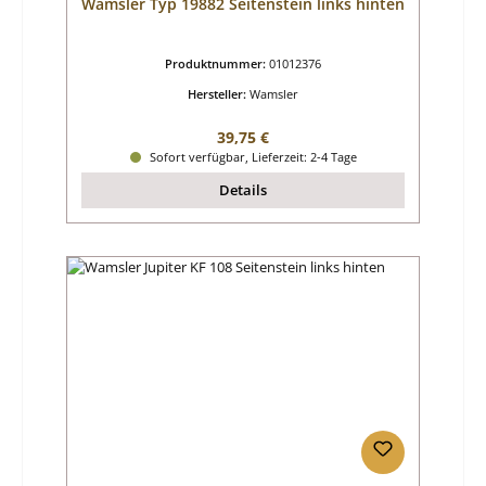
Wamsler Typ 19882 Seitenstein links hinten
Produktnummer:
01012376
Hersteller:
Wamsler
Regulärer Preis:
39,75 €
Sofort verfügbar, Lieferzeit: 2-4 Tage
Details