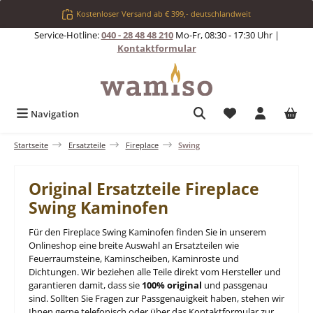
Zum Hauptinhalt springen
Kostenloser Versand ab € 399,- deutschlandweit
Service-Hotline:
040 - 28 48 48 210
Mo-Fr, 08:30 - 17:30 Uhr |
Kontaktformular
Du hast 0 Produkt
Navigation
Startseite
Ersatzteile
Fireplace
Swing
Original Ersatzteile Fireplace
Swing Kaminofen
Für den Fireplace Swing Kaminofen finden Sie in unserem
Onlineshop eine breite Auswahl an Ersatzteilen wie
Feuerraumsteine, Kaminscheiben, Kaminroste und
Dichtungen. Wir beziehen alle Teile direkt vom Hersteller und
garantieren damit, dass sie
100% original
und passgenau
sind. Sollten Sie Fragen zur Passgenauigkeit haben, stehen wir
Ihnen gerne telefonisch oder über das Kontaktformular zur