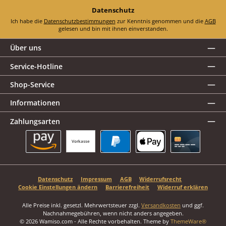
Datenschutz
Ich habe die
Datenschutzbestimmungen
zur Kenntnis genommen und die
AGB
gelesen und bin mit ihnen einverstanden.
Über uns
Service-Hotline
Shop-Service
Informationen
Zahlungsarten
Vorkasse
Amazon Pay
PayPal
Apple Pay
Kreditkarte
Datenschutz
Impressum
AGB
Widerrufsrecht
Cookie Einstellungen ändern
Barrierefreiheit
Widerruf erklären
Alle Preise inkl. gesetzl. Mehrwertsteuer zzgl.
Versandkosten
und ggf.
Nachnahmegebühren, wenn nicht anders angegeben.
© 2026 Wamiso.com - Alle Rechte vorbehalten. Theme by
ThemeWare®