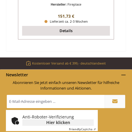
Hersteller:
Fireplace
Regulärer Preis:
151,73 €
Lieferzeit ca. 2-3 Wochen
Details
Kostenloser Versand ab € 399,- deutschlandweit
Newsletter
Abonnieren Sie jetzt einfach unseren Newsletter für hilfreiche
Informationen und Aktionen.
E-
Mail-
Adresse
*
Anti-Roboter-Verifizierung
Hier klicken
Friendly
Captcha ⇗