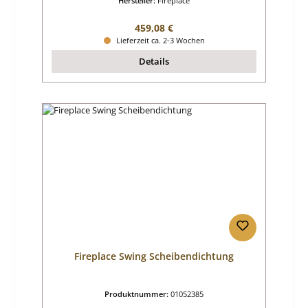
Hersteller:
Fireplace
Regulärer Preis:
459,08 €
Lieferzeit ca. 2-3 Wochen
Details
Fireplace Swing Scheibendichtung
Produktnummer:
01052385