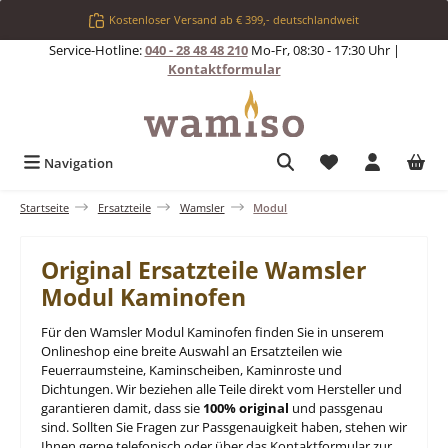
Zum Hauptinhalt springen
Kostenloser Versand ab € 399,- deutschlandweit
Service-Hotline:
040 - 28 48 48 210
Mo-Fr, 08:30 - 17:30 Uhr |
Kontaktformular
Du hast 0 Produkt
Navigation
Startseite
Ersatzteile
Wamsler
Modul
Original Ersatzteile Wamsler
Modul Kaminofen
Für den Wamsler Modul Kaminofen finden Sie in unserem
Onlineshop eine breite Auswahl an Ersatzteilen wie
Feuerraumsteine, Kaminscheiben, Kaminroste und
Dichtungen. Wir beziehen alle Teile direkt vom Hersteller und
garantieren damit, dass sie
100% original
und passgenau
sind. Sollten Sie Fragen zur Passgenauigkeit haben, stehen wir
Ihnen gerne telefonisch oder über das Kontaktformular zur