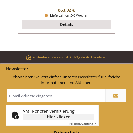
Regulärer Preis:
853,92 €
Lieferzeit ca. 5-6 Wochen
Details
Kostenloser Versand ab € 399,- deutschlandweit
Newsletter
Abonnieren Sie jetzt einfach unseren Newsletter für hilfreiche
Informationen und Aktionen.
E-
Mail-
Adresse
*
Anti-Roboter-Verifizierung
Hier klicken
Friendly
Captcha ⇗
Datenschutz