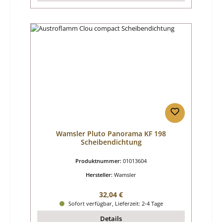
Wamsler Pluto Panorama KF 198
Scheibendichtung
Produktnummer:
01013604
Hersteller:
Wamsler
Regulärer Preis:
32,04 €
Sofort verfügbar, Lieferzeit: 2-4 Tage
Details