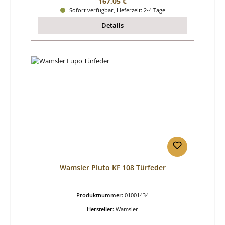
Regulärer Preis:
167,05 €
Sofort verfügbar, Lieferzeit: 2-4 Tage
Details
Wamsler Pluto KF 108 Türfeder
Produktnummer:
01001434
Hersteller:
Wamsler