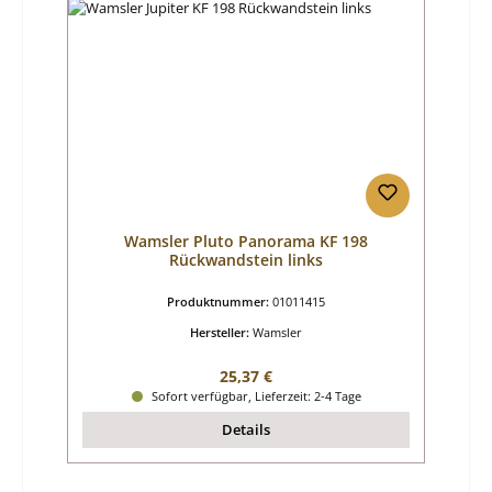
Wamsler Pluto Panorama KF 198
Rückwandstein links
Produktnummer:
01011415
Hersteller:
Wamsler
Regulärer Preis:
25,37 €
Sofort verfügbar, Lieferzeit: 2-4 Tage
Details