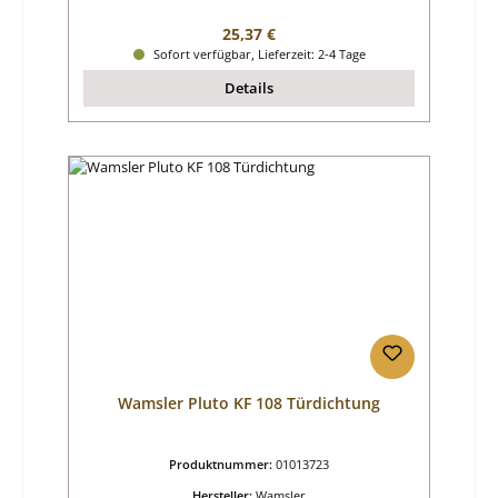
Regulärer Preis:
25,37 €
Sofort verfügbar, Lieferzeit: 2-4 Tage
Details
Wamsler Pluto KF 108 Türdichtung
Produktnummer:
01013723
Hersteller:
Wamsler