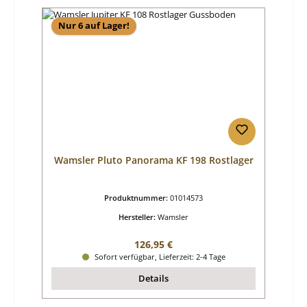
Nur 6 auf Lager!
Wamsler Pluto Panorama KF 198 Rostlager
Produktnummer:
01014573
Hersteller:
Wamsler
Regulärer Preis:
126,95 €
Sofort verfügbar, Lieferzeit: 2-4 Tage
Details