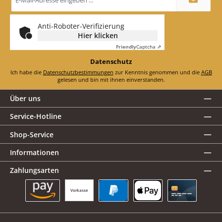
Mail-
Adresse
*
Anti-Roboter-Verifizierung
Hier klicken
Friendly
Captcha ⇗
Datenschutz
Ich habe die
Datenschutzbestimmungen
zur Kenntnis genommen und die
AGB
gelesen und bin mit ihnen einverstanden.
Über uns
Service-Hotline
Shop-Service
Informationen
Zahlungsarten
Vorkasse
Amazon Pay
PayPal
Apple Pay
Kreditkarte