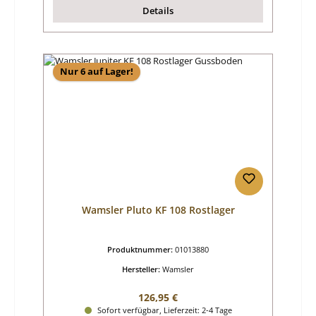
Details
Nur 6 auf Lager!
Wamsler Pluto KF 108 Rostlager
Produktnummer:
01013880
Hersteller:
Wamsler
Regulärer Preis:
126,95 €
Sofort verfügbar, Lieferzeit: 2-4 Tage