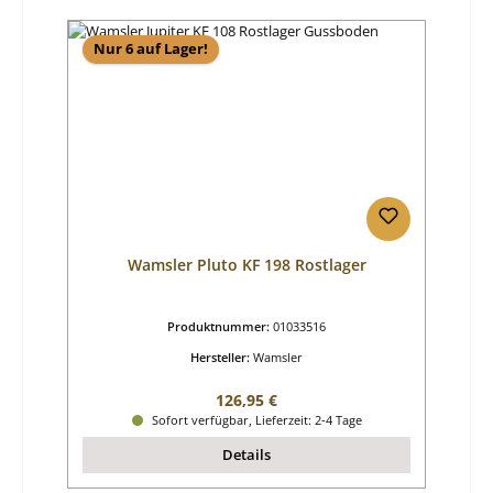
Nur 6 auf Lager!
Wamsler Pluto KF 198 Rostlager
Produktnummer:
01033516
Hersteller:
Wamsler
Regulärer Preis:
126,95 €
Sofort verfügbar, Lieferzeit: 2-4 Tage
Details