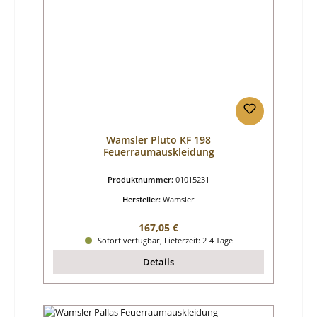
Wamsler Pluto KF 198
Feuerraumauskleidung
Produktnummer:
01015231
Hersteller:
Wamsler
Regulärer Preis:
167,05 €
Sofort verfügbar, Lieferzeit: 2-4 Tage
Details