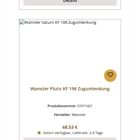
Details
Wamsler Pluto KF 198 Zugumlenkung
Produktnummer:
01011421
Hersteller:
Wamsler
Regulärer Preis:
68,53 €
Sofort verfügbar, Lieferzeit: 2-4 Tage