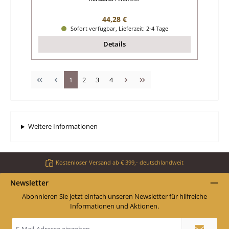
Regulärer Preis:
44,28 €
Sofort verfügbar, Lieferzeit: 2-4 Tage
Details
Seite
Seite
Seite
Seite
1
2
3
4
Weitere Informationen
Kostenloser Versand ab € 399,- deutschlandweit
Newsletter
Abonnieren Sie jetzt einfach unseren Newsletter für hilfreiche
Informationen und Aktionen.
E-