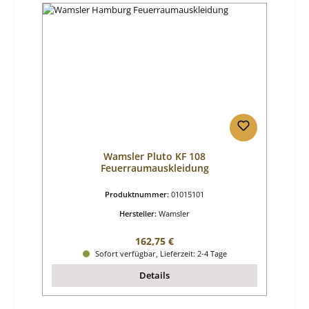
Wamsler Pluto KF 108
Feuerraumauskleidung
Produktnummer:
01015101
Hersteller:
Wamsler
Regulärer Preis:
162,75 €
Sofort verfügbar, Lieferzeit: 2-4 Tage
Details