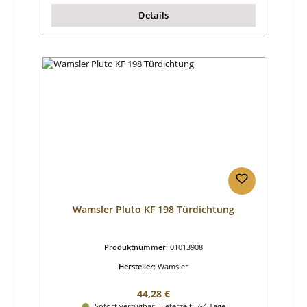
Details
Wamsler Pluto KF 198 Türdichtung
Produktnummer:
01013908
Hersteller:
Wamsler
Regulärer Preis:
44,28 €
Sofort verfügbar, Lieferzeit: 2-4 Tage