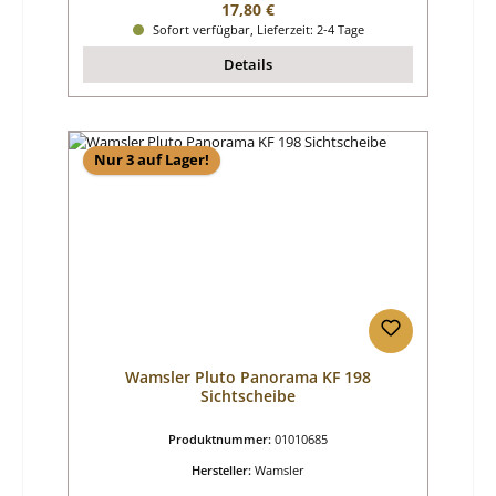
Regulärer Preis:
17,80 €
Sofort verfügbar, Lieferzeit: 2-4 Tage
Details
Nur 3 auf Lager!
Wamsler Pluto Panorama KF 198
Sichtscheibe
Produktnummer:
01010685
Hersteller:
Wamsler