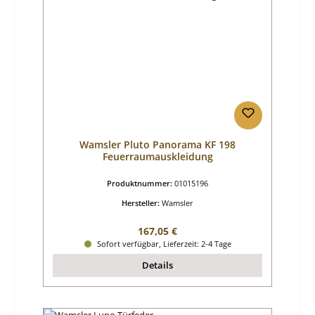
Wamsler Pluto Panorama KF 198
Feuerraumauskleidung
Produktnummer:
01015196
Hersteller:
Wamsler
Regulärer Preis:
167,05 €
Sofort verfügbar, Lieferzeit: 2-4 Tage
Details