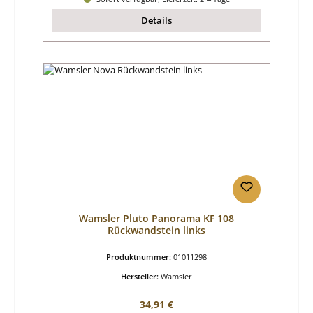
Details
Wamsler Pluto Panorama KF 108
Rückwandstein links
Produktnummer:
01011298
Hersteller:
Wamsler
Regulärer Preis:
34,91 €