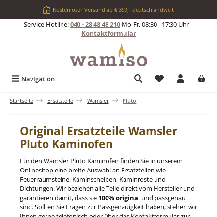
Zum Hauptinhalt springen
Kostenloser Versand ab € 399,- deutschlandweit
Service-Hotline:
040 - 28 48 48 210
Mo-Fr, 08:30 - 17:30 Uhr |
Kontaktformular
Du hast 0 Produkt
Navigation
Startseite
Ersatzteile
Wamsler
Pluto
Original Ersatzteile Wamsler
Pluto Kaminofen
Für den Wamsler Pluto Kaminofen finden Sie in unserem
Onlineshop eine breite Auswahl an Ersatzteilen wie
Feuerraumsteine, Kaminscheiben, Kaminroste und
Dichtungen. Wir beziehen alle Teile direkt vom Hersteller und
garantieren damit, dass sie
100% original
und passgenau
sind. Sollten Sie Fragen zur Passgenauigkeit haben, stehen wir
Ihnen gerne telefonisch oder über das Kontaktformular zur