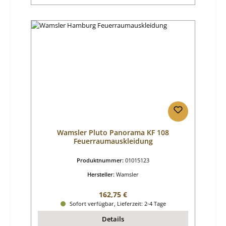
Wamsler Pluto Panorama KF 108
Feuerraumauskleidung
Produktnummer:
01015123
Hersteller:
Wamsler
Regulärer Preis:
162,75 €
Sofort verfügbar, Lieferzeit: 2-4 Tage
Details