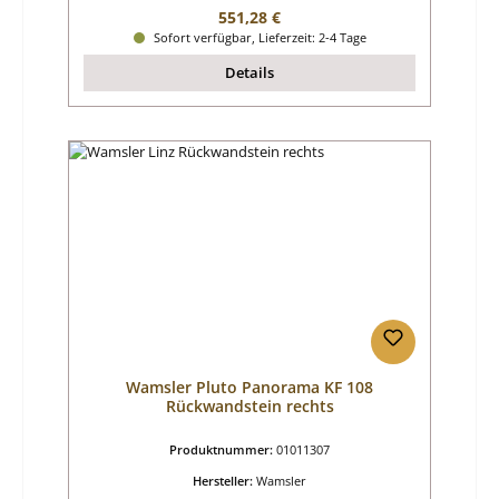
Regulärer Preis:
551,28 €
Sofort verfügbar, Lieferzeit: 2-4 Tage
Details
Wamsler Pluto Panorama KF 108
Rückwandstein rechts
Produktnummer:
01011307
Hersteller:
Wamsler