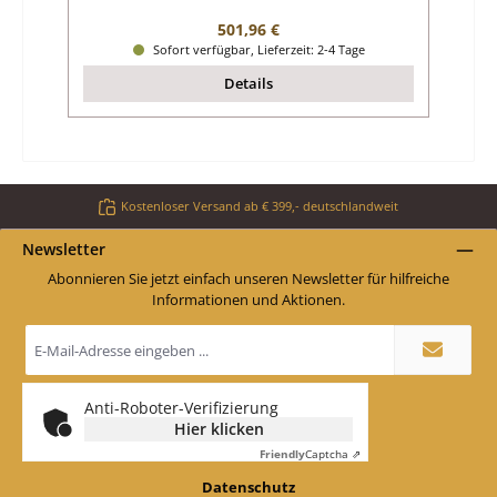
Regulärer Preis:
501,96 €
Sofort verfügbar, Lieferzeit: 2-4 Tage
Details
Kostenloser Versand ab € 399,- deutschlandweit
Newsletter
Abonnieren Sie jetzt einfach unseren Newsletter für hilfreiche
Informationen und Aktionen.
E-
Mail-
Adresse
*
Anti-Roboter-Verifizierung
Hier klicken
Friendly
Captcha ⇗
Datenschutz