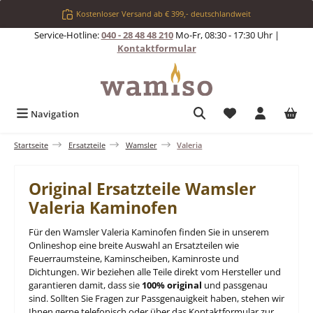
Zum Hauptinhalt springen
Kostenloser Versand ab € 399,- deutschlandweit
Service-Hotline:
040 - 28 48 48 210
Mo-Fr, 08:30 - 17:30 Uhr |
Kontaktformular
Du hast 0 Produkt
Navigation
Startseite
Ersatzteile
Wamsler
Valeria
Original Ersatzteile Wamsler
Valeria Kaminofen
Für den Wamsler Valeria Kaminofen finden Sie in unserem
Onlineshop eine breite Auswahl an Ersatzteilen wie
Feuerraumsteine, Kaminscheiben, Kaminroste und
Dichtungen. Wir beziehen alle Teile direkt vom Hersteller und
garantieren damit, dass sie
100% original
und passgenau
sind. Sollten Sie Fragen zur Passgenauigkeit haben, stehen wir
Ihnen gerne telefonisch oder über das Kontaktformular zur