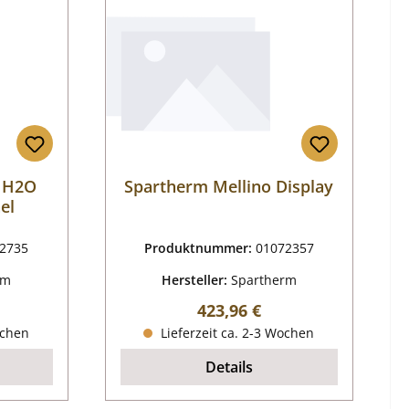
o H2O
Spartherm Mellino Display
el
2735
Produktnummer:
01072357
rm
Hersteller:
Spartherm
reis:
Regulärer Preis:
423,96 €
ochen
Lieferzeit ca. 2-3 Wochen
Details