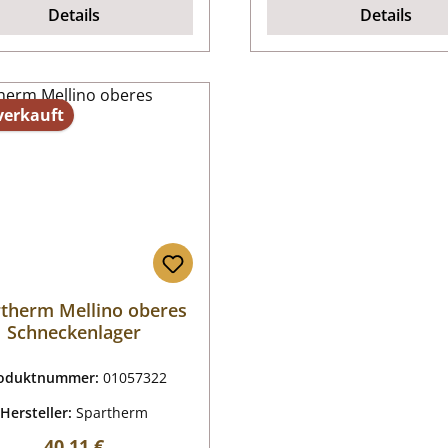
Details
Details
verkauft
therm Mellino oberes
Schneckenlager
oduktnummer:
01057322
Hersteller:
Spartherm
Regulärer Preis:
40,11 €