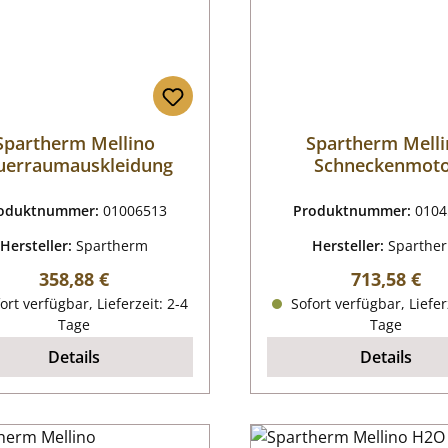
Spartherm Mellino
Spartherm Mell
uerraumauskleidung
Schneckenmot
oduktnummer:
01006513
Produktnummer:
0104
Hersteller:
Spartherm
Hersteller:
Sparthe
Regulärer Preis:
Regulärer P
358,88 €
713,58 €
ort verfügbar, Lieferzeit: 2-4
Sofort verfügbar, Liefer
Tage
Tage
Details
Details