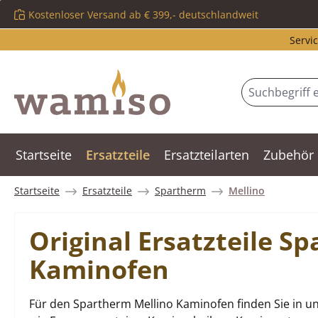
Kostenloser Versand ab € 399,- deutschlandweit
m Hauptinhalt springen
Zur Suche springen
Zur Hauptnavigation springen
Servic
Startseite
Ersatzteile
Ersatzteilarten
Zubehör
Startseite
Ersatzteile
Spartherm
Mellino
Original Ersatzteile S
Kaminofen
Für den Spartherm Mellino Kaminofen finden Sie in u