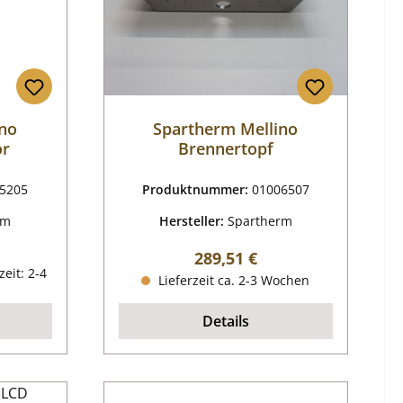
ino
Spartherm Mellino
or
Brennertopf
5205
Produktnummer:
01006507
rm
Hersteller:
Spartherm
reis:
Regulärer Preis:
289,51 €
zeit: 2-4
Lieferzeit ca. 2-3 Wochen
Details