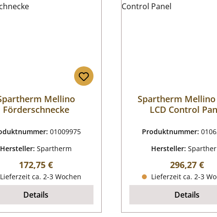
Spartherm Mellino
Spartherm Mellin
Förderschnecke
LCD Control Pan
oduktnummer:
01009975
Produktnummer:
0106
Hersteller:
Spartherm
Hersteller:
Sparthe
Regulärer Preis:
Regulärer P
172,75 €
296,27 €
Lieferzeit ca. 2-3 Wochen
Lieferzeit ca. 2-3 W
Details
Details