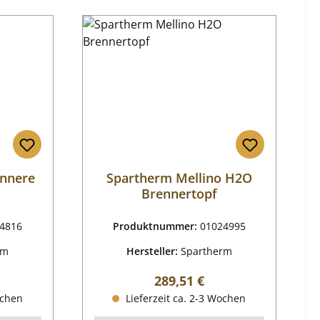
innere
Spartherm Mellino H2O
Brennertopf
4816
Produktnummer:
01024995
rm
Hersteller:
Spartherm
reis:
Regulärer Preis:
289,51 €
ochen
Lieferzeit ca. 2-3 Wochen