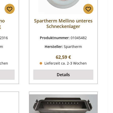
ino
Spartherm Mellino unteres
g
Schneckenlager
2316
Produktnummer:
01045482
rm
Hersteller:
Spartherm
reis:
Regulärer Preis:
62,59 €
ochen
Lieferzeit ca. 2-3 Wochen
Details