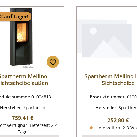
2 auf Lager!
Spartherm Mellino
Spartherm Mellino 
Sichtscheibe außen
Sichtscheibe
oduktnummer:
01004813
Produktnummer:
0100
Hersteller:
Spartherm
Hersteller:
Sparthe
Regulärer Preis:
759,41 €
Regulärer P
252,80 €
ort verfügbar, Lieferzeit: 2-4
Lieferzeit ca. 2-3 W
Tage