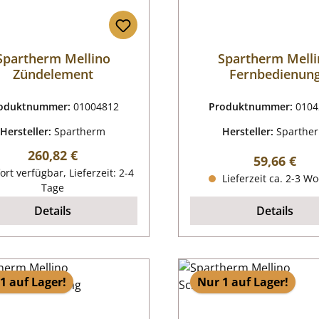
Spartherm Mellino
Spartherm Mell
Zündelement
Fernbedienun
oduktnummer:
01004812
Produktnummer:
0104
Hersteller:
Spartherm
Hersteller:
Sparthe
Regulärer Preis:
260,82 €
Regulärer P
59,66 €
ort verfügbar, Lieferzeit: 2-4
Lieferzeit ca. 2-3 W
Tage
Details
Details
1 auf Lager!
Nur 1 auf Lager!