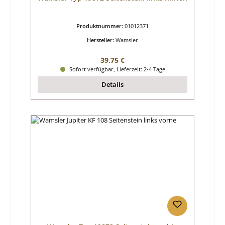
Produktnummer:
01012371
Hersteller:
Wamsler
Regulärer Preis:
39,75 €
Sofort verfügbar, Lieferzeit: 2-4 Tage
Details