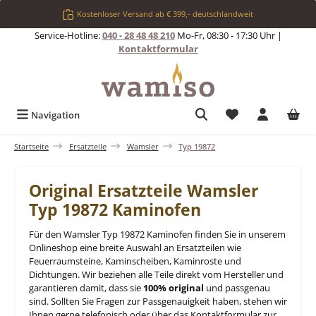
Zum Hauptinhalt springen
Kostenloser Versand ab € 399,- deutschlandweit
Service-Hotline:
040 - 28 48 48 210
Mo-Fr, 08:30 - 17:30 Uhr |
Kontaktformular
Du hast 0 Produkt
Navigation
Startseite
Ersatzteile
Wamsler
Typ 19872
Original Ersatzteile Wamsler
Typ 19872 Kaminofen
Für den Wamsler Typ 19872 Kaminofen finden Sie in unserem
Onlineshop eine breite Auswahl an Ersatzteilen wie
Feuerraumsteine, Kaminscheiben, Kaminroste und
Dichtungen. Wir beziehen alle Teile direkt vom Hersteller und
garantieren damit, dass sie
100% original
und passgenau
sind. Sollten Sie Fragen zur Passgenauigkeit haben, stehen wir
Ihnen gerne telefonisch oder über das Kontaktformular zur