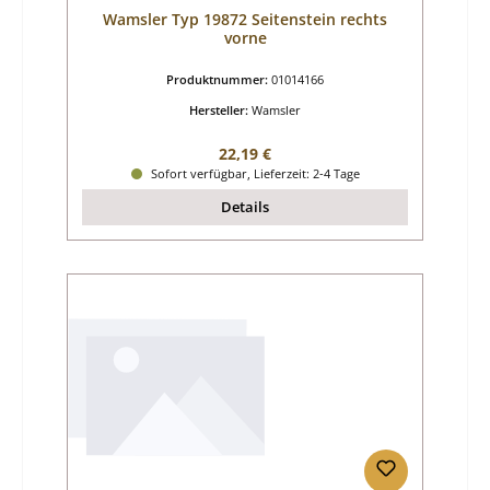
Wamsler Typ 19872 Seitenstein rechts
vorne
Produktnummer:
01014166
Hersteller:
Wamsler
Regulärer Preis:
22,19 €
Sofort verfügbar, Lieferzeit: 2-4 Tage
Details