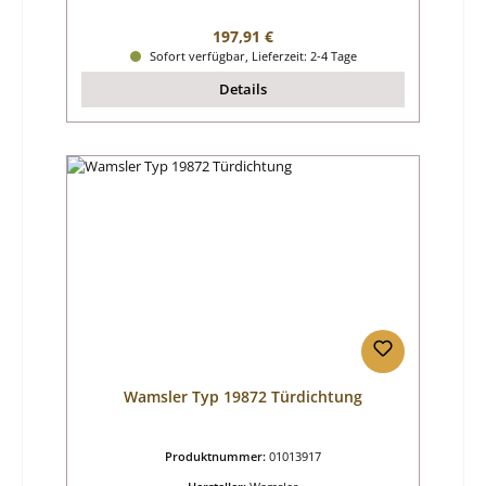
Regulärer Preis:
197,91 €
Sofort verfügbar, Lieferzeit: 2-4 Tage
Details
Wamsler Typ 19872 Türdichtung
Produktnummer:
01013917