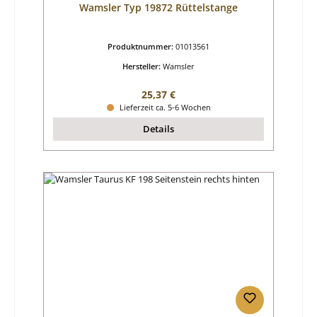
Wamsler Typ 19872 Rüttelstange
Produktnummer:
01013561
Hersteller:
Wamsler
Regulärer Preis:
25,37 €
Lieferzeit ca. 5-6 Wochen
Details