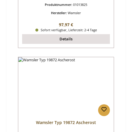
Produktnummer:
01013825
Hersteller:
Wamsler
Regulärer Preis:
97,97 €
Sofort verfügbar, Lieferzeit: 2-4 Tage
Details
Wamsler Typ 19872 Ascherost