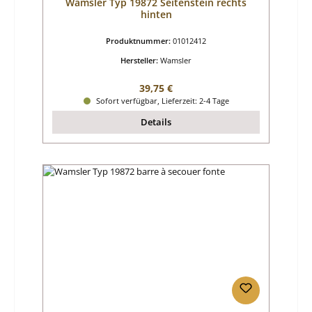
Wamsler Typ 19872 Seitenstein rechts
hinten
Produktnummer:
01012412
Hersteller:
Wamsler
Regulärer Preis:
39,75 €
Sofort verfügbar, Lieferzeit: 2-4 Tage
Details