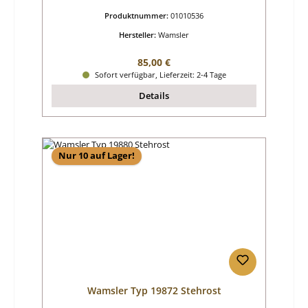
Produktnummer:
01010536
Hersteller:
Wamsler
Regulärer Preis:
85,00 €
Sofort verfügbar, Lieferzeit: 2-4 Tage
Details
Nur 10 auf Lager!
Wamsler Typ 19872 Stehrost