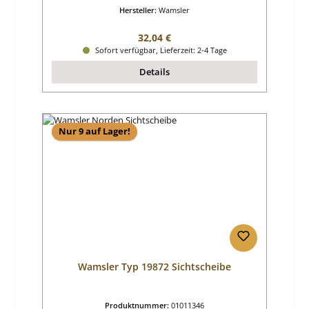
Hersteller:
Wamsler
Regulärer Preis:
32,04 €
Sofort verfügbar, Lieferzeit: 2-4 Tage
Details
Nur 9 auf Lager!
Wamsler Typ 19872 Sichtscheibe
Produktnummer:
01011346