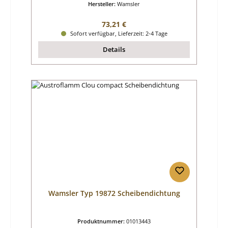
Hersteller:
Wamsler
Regulärer Preis:
73,21 €
Sofort verfügbar, Lieferzeit: 2-4 Tage
Details
Wamsler Typ 19872 Scheibendichtung
Produktnummer:
01013443