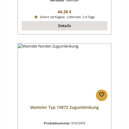
Hersteller:
Wamsler
Regulärer Preis:
44,28 €
Sofort verfügbar, Lieferzeit: 2-4 Tage
Details
Wamsler Typ 19872 Zugumlenkung
Produktnummer:
01012475