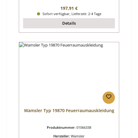
Regulärer Preis:
197,91 €
Sofort verfügbar, Lieferzeit: 2-4 Tage
Details
Wamsler Typ 19870 Feuerraumauskleidung
Produktnummer:
01066338
Hersteller:
Wamsler