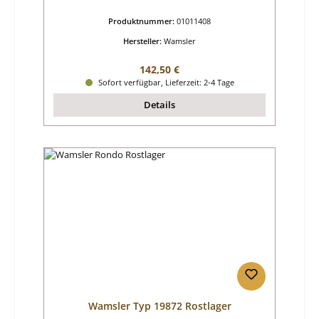
Produktnummer:
01011408
Hersteller:
Wamsler
Regulärer Preis:
142,50 €
Sofort verfügbar, Lieferzeit: 2-4 Tage
Details
Wamsler Typ 19872 Rostlager