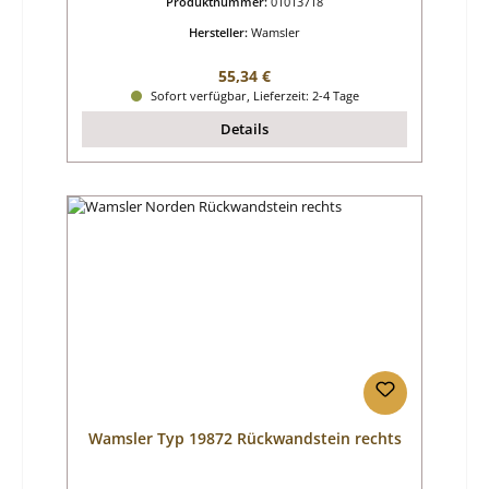
Produktnummer:
01013718
Hersteller:
Wamsler
Regulärer Preis:
55,34 €
Sofort verfügbar, Lieferzeit: 2-4 Tage
Details
Wamsler Typ 19872 Rückwandstein rechts