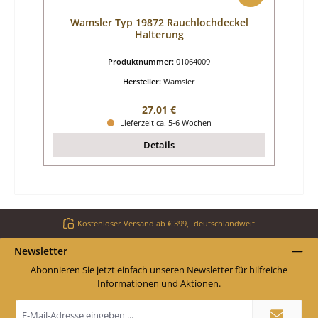
Wamsler Typ 19872 Rauchlochdeckel
Halterung
Produktnummer:
01064009
Hersteller:
Wamsler
Regulärer Preis:
27,01 €
Lieferzeit ca. 5-6 Wochen
Details
Kostenloser Versand ab € 399,- deutschlandweit
Newsletter
Abonnieren Sie jetzt einfach unseren Newsletter für hilfreiche
Informationen und Aktionen.
E-
Mail-