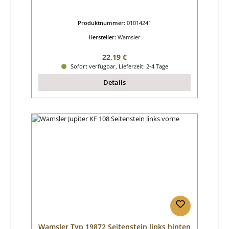
Produktnummer:
01014241
Hersteller:
Wamsler
Regulärer Preis:
22,19 €
Sofort verfügbar, Lieferzeit: 2-4 Tage
Details
Wamsler Typ 19872 Seitenstein links hinten