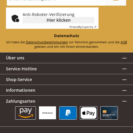
Adresse
*
Anti-Roboter-Verifizierung
Hier klicken
Friendly
Captcha ⇗
Datenschutz
Ich habe die
Datenschutzbestimmungen
zur Kenntnis genommen und die
AGB
gelesen und bin mit ihnen einverstanden.
Über uns
Service-Hotline
Shop-Service
Informationen
Zahlungsarten
Vorkasse
Amazon Pay
PayPal
Apple Pay
Kreditkarte