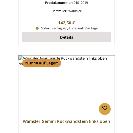
Produktnummer:
01012019
Hersteller:
Wamsler
Regulärer Preis:
142,50 €
Sofort verfügbar, Lieferzeit: 2-4 Tage
Details
Nur 10 auf Lager!
Wamsler Gemini Rückwandstein links oben