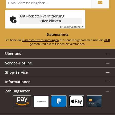
Mail-
Adresse
*
Anti-Roboter-Verifizierung
Hier klicken
Friendly
Captcha ⇗
Datenschutz
Ich habe die
Datenschutzbestimmungen
zur Kenntnis genommen und die
AGB
gelesen und bin mit ihnen einverstanden.
Über uns
Service-Hotline
Shop-Service
Informationen
Zahlungsarten
Vorkasse
Amazon Pay
PayPal
Apple Pay
Kreditkarte