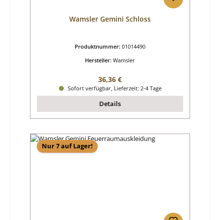
Wamsler Gemini Schloss
Produktnummer:
01014490
Hersteller:
Wamsler
Regulärer Preis:
36,36 €
Sofort verfügbar, Lieferzeit: 2-4 Tage
Details
Nur 7 auf Lager!