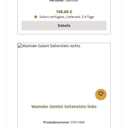
Hersteller:
Wamsler
Regulärer Preis:
108,68 €
Sofort verfügbar, Lieferzeit: 2-4 Tage
Details
Wamsler Gemini Seitenstein links
Produktnummer:
01011645