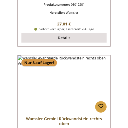
Produktnummer:
01012201
Hersteller:
Wamsler
Regulärer Preis:
27,01 €
Sofort verfügbar, Lieferzeit: 2-4 Tage
Details
Nur 8 auf Lager!
Wamsler Gemini Rückwandstein rechts
oben