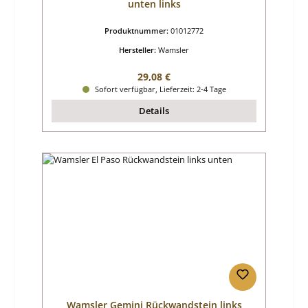
unten links
Produktnummer:
01012772
Hersteller:
Wamsler
Regulärer Preis:
29,08 €
Sofort verfügbar, Lieferzeit: 2-4 Tage
Details
Wamsler Gemini Rückwandstein links