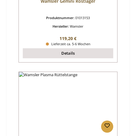
Wamsler Gemini Rostlager
Produktnummer:
01013153
Hersteller:
Wamsler
Regulärer Preis:
119,20 €
Lieferzeit ca. 5-6 Wochen
Details