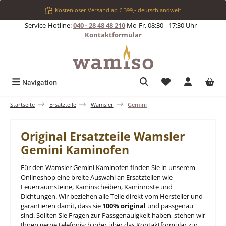
Zum Hauptinhalt springen
Kostenloser Versand ab € 399,- deutschlandweit
Service-Hotline:
040 - 28 48 48 210
Mo-Fr, 08:30 - 17:30 Uhr |
Kontaktformular
Du hast 0 Produkt
Navigation
Startseite
Ersatzteile
Wamsler
Gemini
Original Ersatzteile Wamsler
Gemini Kaminofen
Für den Wamsler Gemini Kaminofen finden Sie in unserem
Onlineshop eine breite Auswahl an Ersatzteilen wie
Feuerraumsteine, Kaminscheiben, Kaminroste und
Dichtungen. Wir beziehen alle Teile direkt vom Hersteller und
garantieren damit, dass sie
100% original
und passgenau
sind. Sollten Sie Fragen zur Passgenauigkeit haben, stehen wir
Ihnen gerne telefonisch oder über das Kontaktformular zur