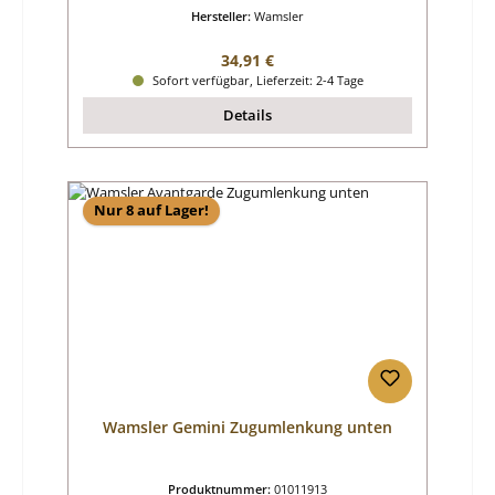
Hersteller:
Wamsler
Regulärer Preis:
34,91 €
Sofort verfügbar, Lieferzeit: 2-4 Tage
Details
Nur 8 auf Lager!
Wamsler Gemini Zugumlenkung unten
Produktnummer:
01011913