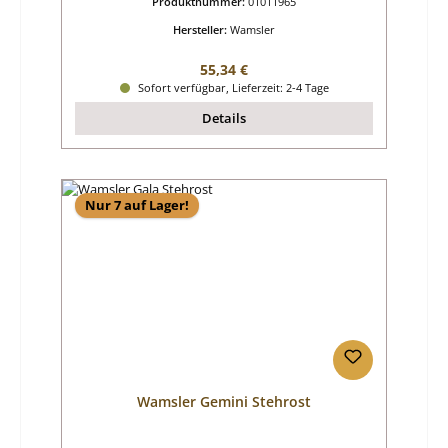
Produktnummer:
01011965
Hersteller:
Wamsler
Regulärer Preis:
55,34 €
Sofort verfügbar, Lieferzeit: 2-4 Tage
Details
Nur 7 auf Lager!
Wamsler Gemini Stehrost