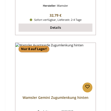
Hersteller:
Wamsler
Regulärer Preis:
32,79 €
Sofort verfügbar, Lieferzeit: 2-4 Tage
Details
Nur 8 auf Lager!
Wamsler Gemini Zugumlenkung hinten