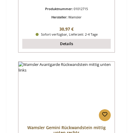
Produktnummer:
01012715
Hersteller:
Wamsler
Regulärer Preis:
30,97 €
Sofort verfügbar, Lieferzeit: 2-4 Tage
Details
Wamsler Gemini Rückwandstein mittig
unten rechts