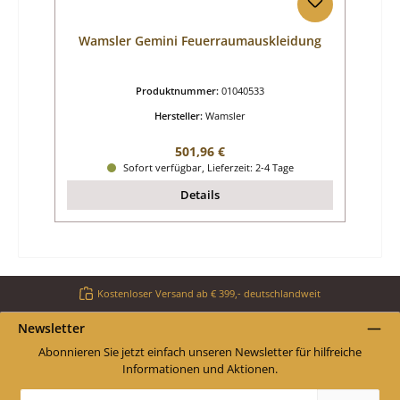
Wamsler Gemini Feuerraumauskleidung
Produktnummer:
01040533
Hersteller:
Wamsler
Regulärer Preis:
501,96 €
Sofort verfügbar, Lieferzeit: 2-4 Tage
Details
Kostenloser Versand ab € 399,- deutschlandweit
Newsletter
Abonnieren Sie jetzt einfach unseren Newsletter für hilfreiche
Informationen und Aktionen.
E-