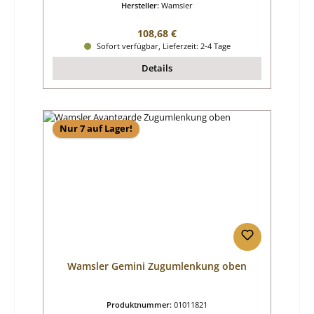
Hersteller:
Wamsler
Regulärer Preis:
108,68 €
Sofort verfügbar, Lieferzeit: 2-4 Tage
Details
Nur 7 auf Lager!
Wamsler Gemini Zugumlenkung oben
Produktnummer:
01011821