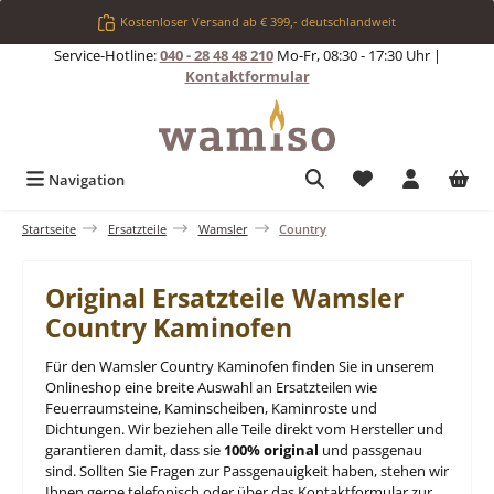
Zum Hauptinhalt springen
Kostenloser Versand ab € 399,- deutschlandweit
Service-Hotline:
040 - 28 48 48 210
Mo-Fr, 08:30 - 17:30 Uhr |
Kontaktformular
Du hast 0 Produkt
Navigation
Startseite
Ersatzteile
Wamsler
Country
Original Ersatzteile Wamsler
Country Kaminofen
Für den Wamsler Country Kaminofen finden Sie in unserem
Onlineshop eine breite Auswahl an Ersatzteilen wie
Feuerraumsteine, Kaminscheiben, Kaminroste und
Dichtungen. Wir beziehen alle Teile direkt vom Hersteller und
garantieren damit, dass sie
100% original
und passgenau
sind. Sollten Sie Fragen zur Passgenauigkeit haben, stehen wir
Ihnen gerne telefonisch oder über das Kontaktformular zur