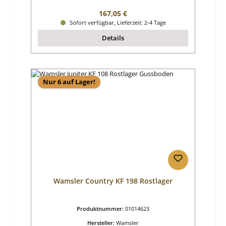
Regulärer Preis:
167,05 €
Sofort verfügbar, Lieferzeit: 2-4 Tage
Details
Nur 6 auf Lager!
Wamsler Country KF 198 Rostlager
Produktnummer:
01014623
Hersteller:
Wamsler