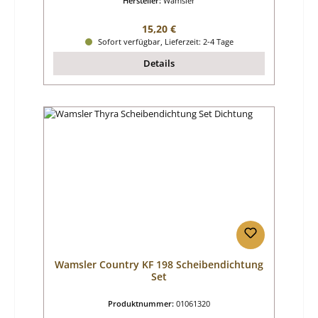
Hersteller:
Wamsler
Regulärer Preis:
15,20 €
Sofort verfügbar, Lieferzeit: 2-4 Tage
Details
Wamsler Country KF 198 Scheibendichtung
Set
Produktnummer:
01061320