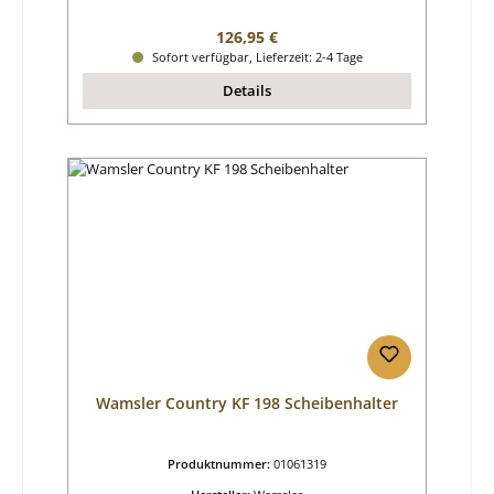
Regulärer Preis:
126,95 €
Sofort verfügbar, Lieferzeit: 2-4 Tage
Details
Wamsler Country KF 198 Scheibenhalter
Produktnummer:
01061319