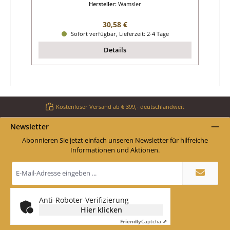
Hersteller:
Wamsler
Regulärer Preis:
30,58 €
Sofort verfügbar, Lieferzeit: 2-4 Tage
Details
Kostenloser Versand ab € 399,- deutschlandweit
Newsletter
Abonnieren Sie jetzt einfach unseren Newsletter für hilfreiche
Informationen und Aktionen.
E-
Mail-
Adresse
*
Anti-Roboter-Verifizierung
Hier klicken
Friendly
Captcha ⇗