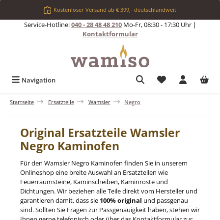
Zum Hauptinhalt springen
Kostenloser Versand ab € 399,- deutschlandweit
Service-Hotline:
040 - 28 48 48 210
Mo-Fr, 08:30 - 17:30 Uhr |
Kontaktformular
Du hast 0 Produkt
Navigation
Startseite
Ersatzteile
Wamsler
Negro
Original Ersatzteile Wamsler
Negro Kaminofen
Für den Wamsler Negro Kaminofen finden Sie in unserem
Onlineshop eine breite Auswahl an Ersatzteilen wie
Feuerraumsteine, Kaminscheiben, Kaminroste und
Dichtungen. Wir beziehen alle Teile direkt vom Hersteller und
garantieren damit, dass sie
100% original
und passgenau
sind. Sollten Sie Fragen zur Passgenauigkeit haben, stehen wir
Ihnen gerne telefonisch oder über das Kontaktformular zur