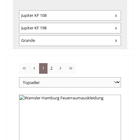
Jupiter KF 108
Jupiter KF 198
Grande
Seite
Seite
1
2