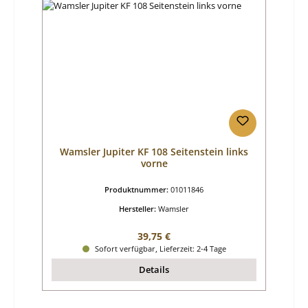
Wamsler Jupiter KF 108 Seitenstein links
vorne
Produktnummer:
01011846
Hersteller:
Wamsler
Regulärer Preis:
39,75 €
Sofort verfügbar, Lieferzeit: 2-4 Tage
Details