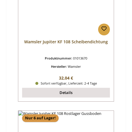
Wamsler Jupiter KF 108 Scheibendichtung
Produktnummer:
01013670
Hersteller:
Wamsler
Regulärer Preis:
32,04 €
Sofort verfügbar, Lieferzeit: 2-4 Tage
Details
Nur 6 auf Lager!