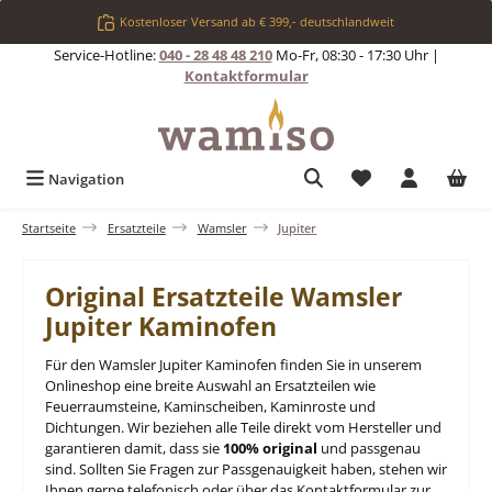
Zum Hauptinhalt springen
Kostenloser Versand ab € 399,- deutschlandweit
Service-Hotline:
040 - 28 48 48 210
Mo-Fr, 08:30 - 17:30 Uhr |
Kontaktformular
Du hast 0 Produkt
Navigation
Startseite
Ersatzteile
Wamsler
Jupiter
Original Ersatzteile Wamsler
Jupiter Kaminofen
Für den Wamsler Jupiter Kaminofen finden Sie in unserem
Onlineshop eine breite Auswahl an Ersatzteilen wie
Feuerraumsteine, Kaminscheiben, Kaminroste und
Dichtungen. Wir beziehen alle Teile direkt vom Hersteller und
garantieren damit, dass sie
100% original
und passgenau
sind. Sollten Sie Fragen zur Passgenauigkeit haben, stehen wir
Ihnen gerne telefonisch oder über das Kontaktformular zur