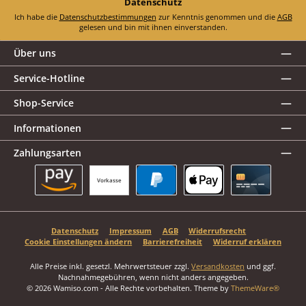
Datenschutz
Ich habe die
Datenschutzbestimmungen
zur Kenntnis genommen und die
AGB
gelesen und bin mit ihnen einverstanden.
Über uns
Service-Hotline
Shop-Service
Informationen
Zahlungsarten
Vorkasse
Amazon Pay
PayPal
Apple Pay
Kreditkarte
Datenschutz
Impressum
AGB
Widerrufsrecht
Cookie Einstellungen ändern
Barrierefreiheit
Widerruf erklären
Alle Preise inkl. gesetzl. Mehrwertsteuer zzgl.
Versandkosten
und ggf.
Nachnahmegebühren, wenn nicht anders angegeben.
© 2026 Wamiso.com - Alle Rechte vorbehalten. Theme by
ThemeWare®