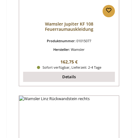
Wamsler Jupiter KF 108
Feuerraumauskleidung
Produktnummer:
01015077
Hersteller:
Wamsler
Regulärer Preis:
162,75 €
Sofort verfügbar, Lieferzeit: 2-4 Tage
Details