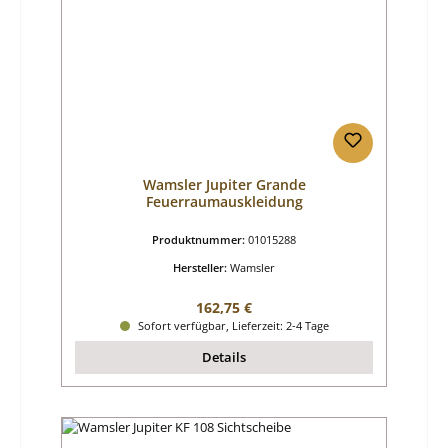
Wamsler Jupiter Grande
Feuerraumauskleidung
Produktnummer:
01015288
Hersteller:
Wamsler
Regulärer Preis:
162,75 €
Sofort verfügbar, Lieferzeit: 2-4 Tage
Details