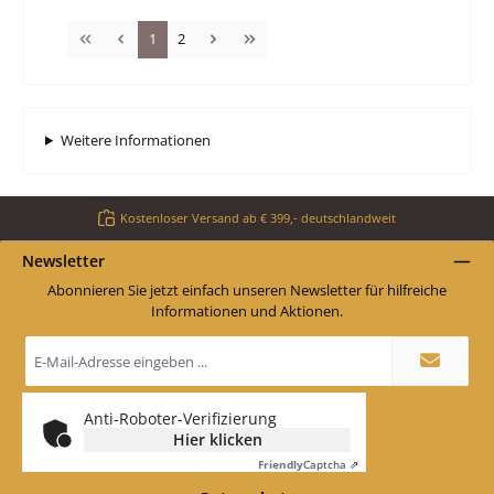
Seite
Seite
1
2
Weitere Informationen
Kostenloser Versand ab € 399,- deutschlandweit
Newsletter
Abonnieren Sie jetzt einfach unseren Newsletter für hilfreiche
Informationen und Aktionen.
E-
Mail-
Adresse
*
Anti-Roboter-Verifizierung
Hier klicken
Friendly
Captcha ⇗