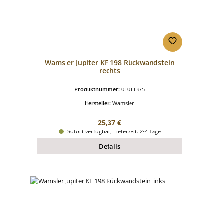
Wamsler Jupiter KF 198 Rückwandstein
rechts
Produktnummer:
01011375
Hersteller:
Wamsler
Regulärer Preis:
25,37 €
Sofort verfügbar, Lieferzeit: 2-4 Tage
Details