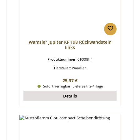
Wamsler Jupiter KF 198 Rückwandstein
links
Produktnummer:
01000844
Hersteller:
Wamsler
Regulärer Preis:
25,37 €
Sofort verfügbar, Lieferzeit: 2-4 Tage
Details