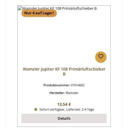
Nur 6 auf Lager!
Wamsler Jupiter KF 108 Primärluftschieber
B
Produktnummer:
01014662
Hersteller:
Wamsler
Regulärer Preis:
13,54 €
Sofort verfügbar, Lieferzeit: 2-4 Tage
Details