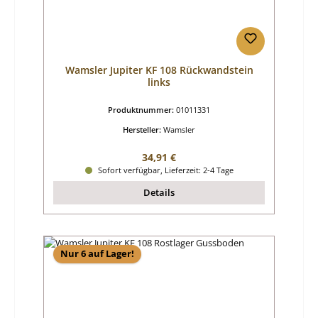
Wamsler Jupiter KF 108 Rückwandstein
links
Produktnummer:
01011331
Hersteller:
Wamsler
Regulärer Preis:
34,91 €
Sofort verfügbar, Lieferzeit: 2-4 Tage
Details
Nur 6 auf Lager!