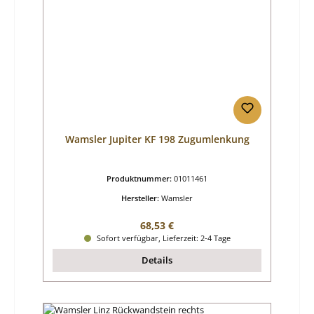
Wamsler Jupiter KF 198 Zugumlenkung
Produktnummer:
01011461
Hersteller:
Wamsler
Regulärer Preis:
68,53 €
Sofort verfügbar, Lieferzeit: 2-4 Tage
Details