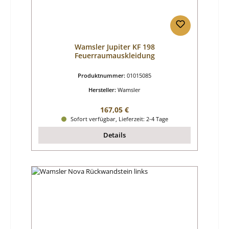
Wamsler Jupiter KF 198
Feuerraumauskleidung
Produktnummer:
01015085
Hersteller:
Wamsler
Regulärer Preis:
167,05 €
Sofort verfügbar, Lieferzeit: 2-4 Tage
Details