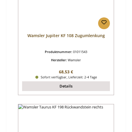
Wamsler Jupiter KF 108 Zugumlenkung
Produktnummer:
01011543
Hersteller:
Wamsler
Regulärer Preis:
68,53 €
Sofort verfügbar, Lieferzeit: 2-4 Tage
Details