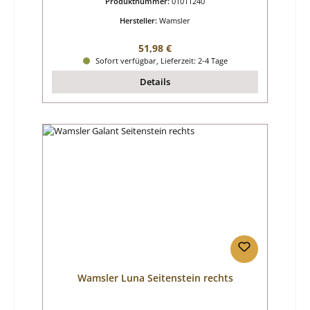
Produktnummer:
01011240
Hersteller:
Wamsler
Regulärer Preis:
51,98 €
Sofort verfügbar, Lieferzeit: 2-4 Tage
Details
Wamsler Luna Seitenstein rechts