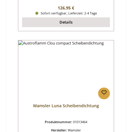
Regulärer Preis:
126,95 €
Sofort verfügbar, Lieferzeit: 2-4 Tage
Details
Wamsler Luna Scheibendichtung
Produktnummer:
01013464
Hersteller:
Wamsler