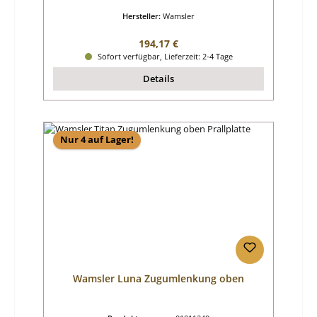
Hersteller:
Wamsler
Regulärer Preis:
194,17 €
Sofort verfügbar, Lieferzeit: 2-4 Tage
Details
Nur 4 auf Lager!
Wamsler Luna Zugumlenkung oben