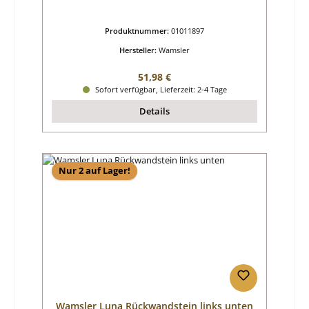
Produktnummer:
01011897
Hersteller:
Wamsler
Regulärer Preis:
51,98 €
Sofort verfügbar, Lieferzeit: 2-4 Tage
Details
Nur 2 auf Lager!
Wamsler Luna Rückwandstein links unten