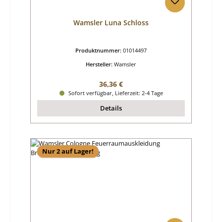
Wamsler Luna Schloss
Produktnummer:
01014497
Hersteller:
Wamsler
Regulärer Preis:
36,36 €
Sofort verfügbar, Lieferzeit: 2-4 Tage
Details
Nur 2 auf Lager!