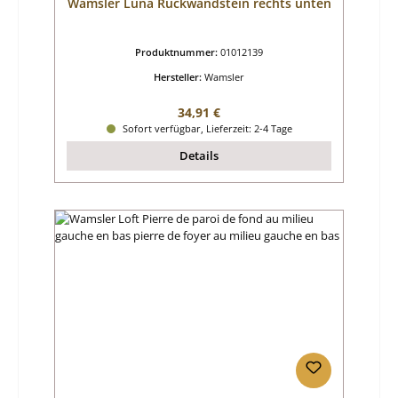
Wamsler Luna Rückwandstein rechts unten
Produktnummer:
01012139
Hersteller:
Wamsler
Regulärer Preis:
34,91 €
Sofort verfügbar, Lieferzeit: 2-4 Tage
Details