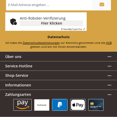
E-
Mail-
Adresse
*
Anti-Roboter-Verifizierung
Hier klicken
Friendly
Captcha ⇗
Datenschutz
Ich habe die
Datenschutzbestimmungen
zur Kenntnis genommen und die
AGB
gelesen und bin mit ihnen einverstanden.
Über uns
Service-Hotline
Shop-Service
Informationen
Zahlungsarten
Vorkasse
Amazon Pay
PayPal
Apple Pay
Kreditkarte