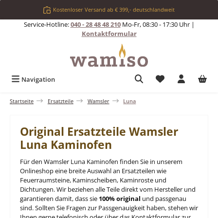
Zum Hauptinhalt springen
Kostenloser Versand ab € 399,- deutschlandweit
Service-Hotline:
040 - 28 48 48 210
Mo-Fr, 08:30 - 17:30 Uhr |
Kontaktformular
Du hast 0 Produkt
Navigation
Startseite
Ersatzteile
Wamsler
Luna
Original Ersatzteile Wamsler
Luna Kaminofen
Für den Wamsler Luna Kaminofen finden Sie in unserem
Onlineshop eine breite Auswahl an Ersatzteilen wie
Feuerraumsteine, Kaminscheiben, Kaminroste und
Dichtungen. Wir beziehen alle Teile direkt vom Hersteller und
garantieren damit, dass sie
100% original
und passgenau
sind. Sollten Sie Fragen zur Passgenauigkeit haben, stehen wir
Ihnen gerne telefonisch oder über das Kontaktformular zur