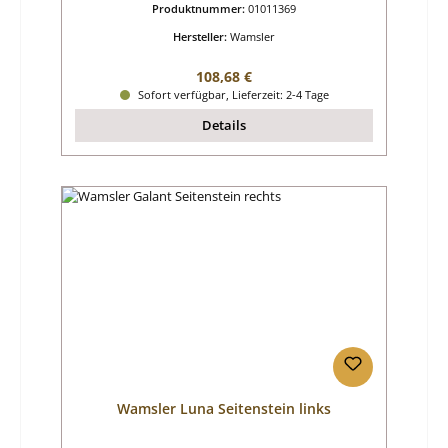
Produktnummer:
01011369
Hersteller:
Wamsler
Regulärer Preis:
108,68 €
Sofort verfügbar, Lieferzeit: 2-4 Tage
Details
Wamsler Luna Seitenstein links