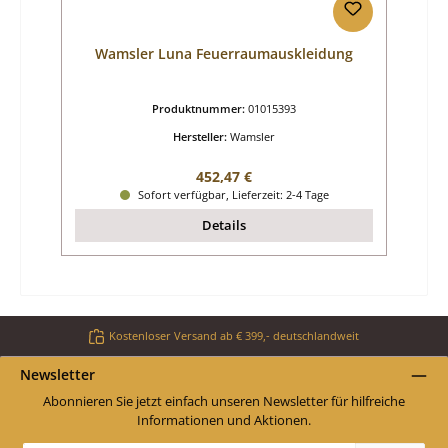
Wamsler Luna Feuerraumauskleidung
Produktnummer:
01015393
Hersteller:
Wamsler
Regulärer Preis:
452,47 €
Sofort verfügbar, Lieferzeit: 2-4 Tage
Details
Kostenloser Versand ab € 399,- deutschlandweit
Newsletter
Abonnieren Sie jetzt einfach unseren Newsletter für hilfreiche
Informationen und Aktionen.