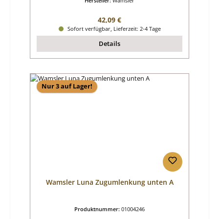
Hersteller:
Wamsler
Regulärer Preis:
42,09 €
Sofort verfügbar, Lieferzeit: 2-4 Tage
Details
Nur 3 auf Lager!
Wamsler Luna Zugumlenkung unten A
Produktnummer:
01004246