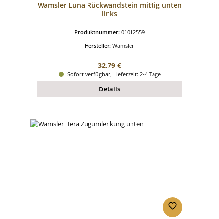
Wamsler Luna Rückwandstein mittig unten
links
Produktnummer:
01012559
Hersteller:
Wamsler
Regulärer Preis:
32,79 €
Sofort verfügbar, Lieferzeit: 2-4 Tage
Details