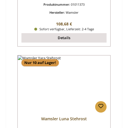
Produktnummer:
01011373
Hersteller:
Wamsler
Regulärer Preis:
108,68 €
Sofort verfügbar, Lieferzeit: 2-4 Tage
Details
Nur 10 auf Lager!
Wamsler Luna Stehrost