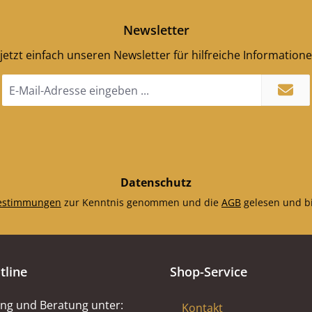
Newsletter
jetzt einfach unseren Newsletter für hilfreiche Information
E-
Mail-
Adresse
*
Datenschutz
estimmungen
zur Kenntnis genommen und die
AGB
gelesen und bi
tline
Shop-Service
ng und Beratung unter:
Kontakt