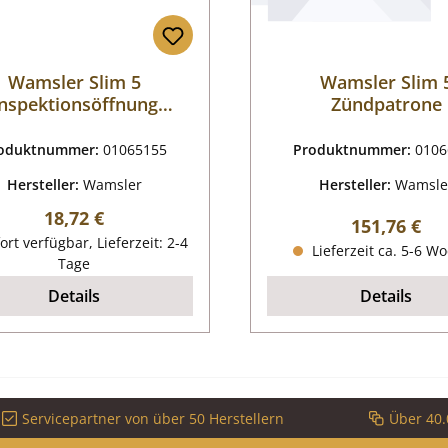
Wamsler Slim 5
Wamsler Slim 
nspektionsöffnung
Zündpatrone
Dichtung
oduktnummer:
01065155
Produktnummer:
0106
Hersteller:
Wamsler
Hersteller:
Wamsle
Regulärer Preis:
18,72 €
Regulärer P
151,76 €
ort verfügbar, Lieferzeit: 2-4
Lieferzeit ca. 5-6 W
Tage
Details
Details
Servicepartner von über 50 Herstellern
Über 40.