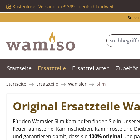
Kostenloser Versand ab € 399,- deutschlandweit
m Hauptinhalt springen
Zur Suche springen
Zur Hauptnavigation springen
Servic
Startseite
Ersatzteile
Ersatzteilarten
Zubehör
Startseite
Ersatzteile
Wamsler
Slim
Original Ersatzteile 
Für den Wamsler Slim Kaminofen finden Sie in unsere
Feuerraumsteine, Kaminscheiben, Kaminroste und Dich
und garantieren damit, dass sie
100% original
und pas