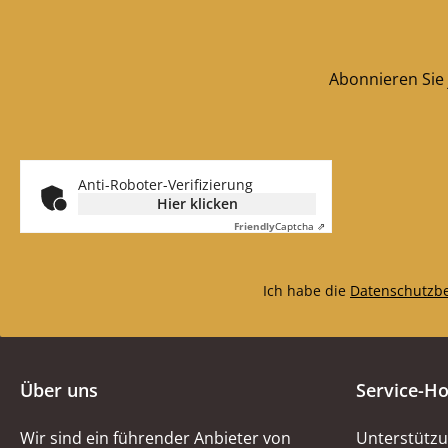
Abonnieren Sie 
Anti-Roboter-Verifizierung
Hier klicken
Friendly
Captcha ⇗
Ich habe die
Datenschutzb
Über uns
Service-Ho
Wir sind ein führender Anbieter von
Unterstützu