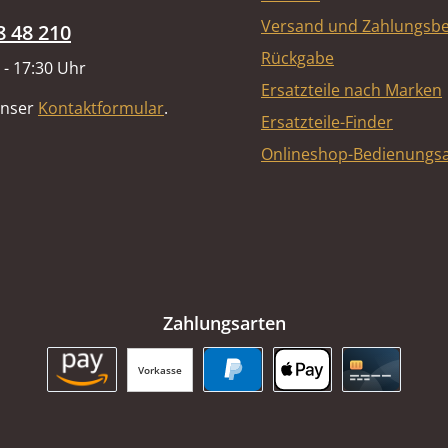
Versand und Zahlungsb
8 48 210
Rückgabe
 - 17:30 Uhr
Ersatzteile nach Marken
unser
Kontaktformular
.
Ersatzteile-Finder
Onlineshop-Bedienungsa
Zahlungsarten
Vorkasse
Amazon Pay
PayPal
Apple Pay
Kreditkart