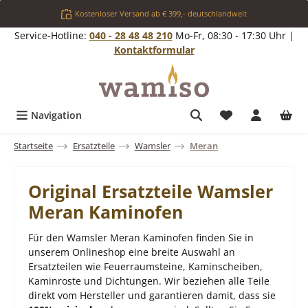
Zum Hauptinhalt springen
Kostenloser Versand ab € 399,- deutschlandweit
Service-Hotline:
040 - 28 48 48 210
Mo-Fr, 08:30 - 17:30 Uhr |
Kontaktformular
Du hast 0 Produ
Navigation
Startseite
Ersatzteile
Wamsler
Meran
Original Ersatzteile Wamsler
Meran Kaminofen
Für den Wamsler Meran Kaminofen finden Sie in
unserem Onlineshop eine breite Auswahl an
Ersatzteilen wie Feuerraumsteine, Kaminscheiben,
Kaminroste und Dichtungen. Wir beziehen alle Teile
direkt vom Hersteller und garantieren damit, dass sie