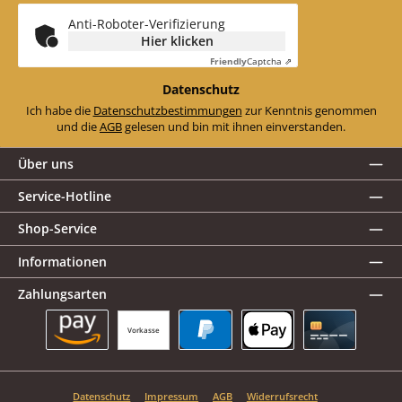
*
Anti-Roboter-Verifizierung
Hier klicken
Friendly
Captcha ⇗
Datenschutz
Ich habe die
Datenschutzbestimmungen
zur Kenntnis genommen
und die
AGB
gelesen und bin mit ihnen einverstanden.
Über uns
Service-Hotline
Shop-Service
Informationen
Zahlungsarten
Vorkasse
Amazon Pay
PayPal
Apple Pay
Kreditkarte
Datenschutz
Impressum
AGB
Widerrufsrecht