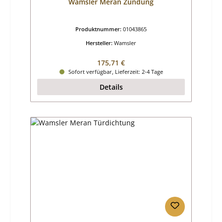
Wamsler Meran Zündung
Produktnummer:
01043865
Hersteller:
Wamsler
Regulärer Preis:
175,71 €
Sofort verfügbar, Lieferzeit: 2-4 Tage
Details