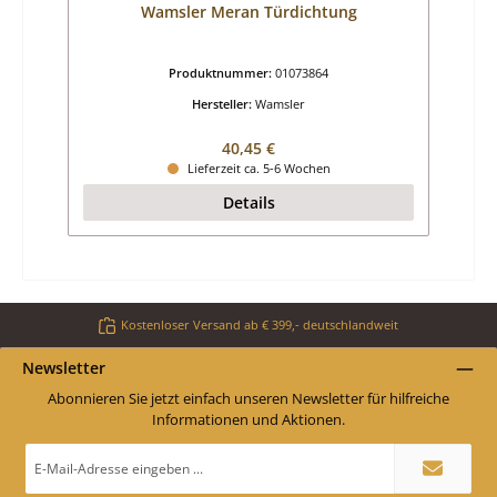
Wamsler Meran Türdichtung
Produktnummer:
01073864
Hersteller:
Wamsler
Regulärer Preis:
40,45 €
Lieferzeit ca. 5-6 Wochen
Details
Kostenloser Versand ab € 399,- deutschlandweit
Newsletter
Abonnieren Sie jetzt einfach unseren Newsletter für hilfreiche
Informationen und Aktionen.
E-
Mail-
Adresse