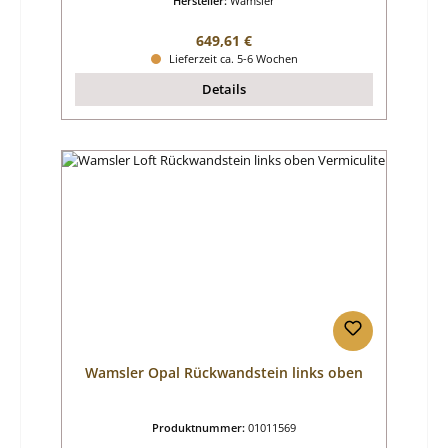
Hersteller:
Wamsler
Regulärer Preis:
649,61 €
Lieferzeit ca. 5-6 Wochen
Details
Wamsler Opal Rückwandstein links oben
Produktnummer:
01011569