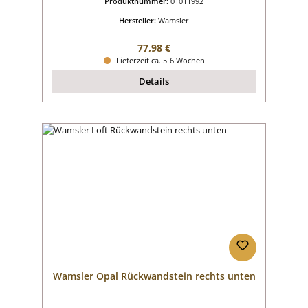
Produktnummer:
01011992
Hersteller:
Wamsler
Regulärer Preis:
77,98 €
Lieferzeit ca. 5-6 Wochen
Details
Wamsler Opal Rückwandstein rechts unten