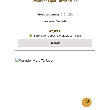
Wamsler Opal Türdichtung
Produktnummer:
01014272
Hersteller:
Wamsler
Regulärer Preis:
42,09 €
Sofort verfügbar, Lieferzeit: 2-4 Tage
Details