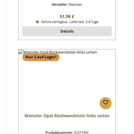
Hersteller:
Wamsler
Regulärer Preis:
51,98 €
Sofort verfügbar, Lieferzeit: 2-4 Tage
Details
Nur 2 auf Lager!
Wamsler Opal Rückwandstein links unten
Produktnummer:
01011952