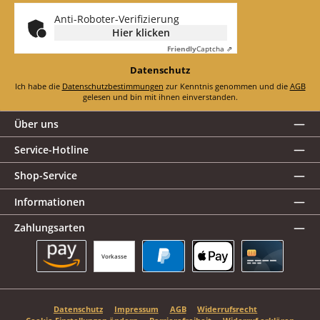
*
Anti-Roboter-Verifizierung
Hier klicken
Friendly
Captcha ⇗
Datenschutz
Ich habe die
Datenschutzbestimmungen
zur Kenntnis genommen und die
AGB
gelesen und bin mit ihnen einverstanden.
Über uns
Service-Hotline
Shop-Service
Informationen
Zahlungsarten
Vorkasse
Amazon Pay
PayPal
Apple Pay
Kreditkarte
Datenschutz
Impressum
AGB
Widerrufsrecht