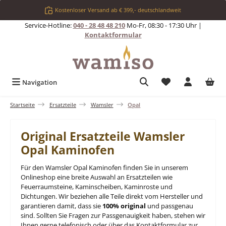
Zum Hauptinhalt springen
Kostenloser Versand ab € 399,- deutschlandweit
Service-Hotline:
040 - 28 48 48 210
Mo-Fr, 08:30 - 17:30 Uhr |
Kontaktformular
Du hast 0 Produkt
Navigation
Startseite
Ersatzteile
Wamsler
Opal
Original Ersatzteile Wamsler
Opal Kaminofen
Für den Wamsler Opal Kaminofen finden Sie in unserem
Onlineshop eine breite Auswahl an Ersatzteilen wie
Feuerraumsteine, Kaminscheiben, Kaminroste und
Dichtungen. Wir beziehen alle Teile direkt vom Hersteller und
garantieren damit, dass sie
100% original
und passgenau
sind. Sollten Sie Fragen zur Passgenauigkeit haben, stehen wir
Ihnen gerne telefonisch oder über das Kontaktformular zur