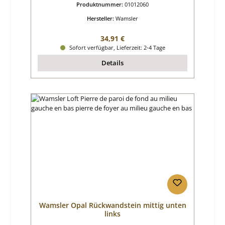
Produktnummer:
01012060
Hersteller:
Wamsler
Regulärer Preis:
34,91 €
Sofort verfügbar, Lieferzeit: 2-4 Tage
Details
Wamsler Opal Rückwandstein mittig unten
links