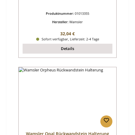
Produktnummer:
01013355
Hersteller:
Wamsler
Regulärer Preis:
32,04 €
Sofort verfügbar, Lieferzeit: 2-4 Tage
Details
Wamsler Opal Rückwandstein Halterung