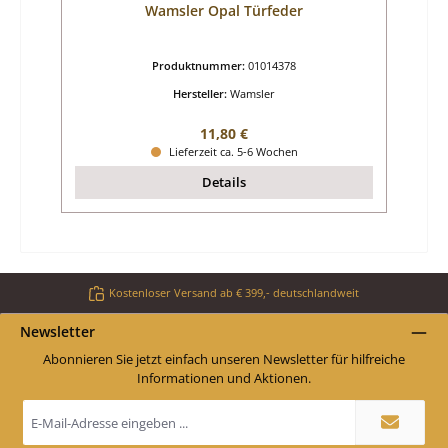
Wamsler Opal Türfeder
Produktnummer:
01014378
Hersteller:
Wamsler
Regulärer Preis:
11,80 €
Lieferzeit ca. 5-6 Wochen
Details
Kostenloser Versand ab € 399,- deutschlandweit
Newsletter
Abonnieren Sie jetzt einfach unseren Newsletter für hilfreiche
Informationen und Aktionen.
E-
Mail-
Adresse