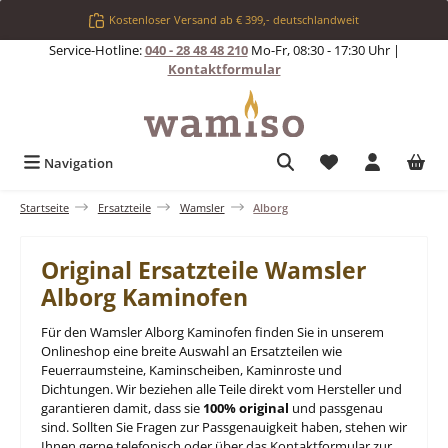
Zum Hauptinhalt springen
Kostenloser Versand ab € 399,- deutschlandweit
Service-Hotline:
040 - 28 48 48 210
Mo-Fr, 08:30 - 17:30 Uhr |
Kontaktformular
Du hast 0 Produkt
Navigation
Startseite
Ersatzteile
Wamsler
Alborg
Original Ersatzteile Wamsler
Alborg Kaminofen
Für den Wamsler Alborg Kaminofen finden Sie in unserem
Onlineshop eine breite Auswahl an Ersatzteilen wie
Feuerraumsteine, Kaminscheiben, Kaminroste und
Dichtungen. Wir beziehen alle Teile direkt vom Hersteller und
garantieren damit, dass sie
100% original
und passgenau
sind. Sollten Sie Fragen zur Passgenauigkeit haben, stehen wir
Ihnen gerne telefonisch oder über das Kontaktformular zur