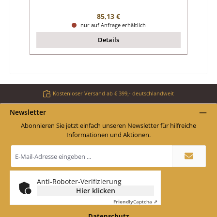
Regulärer Preis:
85,13 €
nur auf Anfrage erhältlich
Details
Kostenloser Versand ab € 399,- deutschlandweit
Newsletter
Abonnieren Sie jetzt einfach unseren Newsletter für hilfreiche
Informationen und Aktionen.
E-
Mail-
Adresse
*
Anti-Roboter-Verifizierung
Hier klicken
Friendly
Captcha ⇗
Datenschutz