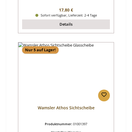
Regulärer Preis:
17,80 €
Sofort verfügbar, Lieferzeit: 2-4 Tage
Details
Nur 5 auf Lager!
Wamsler Athos Sichtscheibe
Produktnummer:
01001397