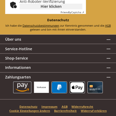
Anti-Roboter-Verifizierung
Hier klicken
Friendly
Captcha ⇗
Datenschutz
Ich habe die
Datenschutzbestimmungen
zur Kenntnis genommen und die
AGB
gelesen und bin mit ihnen einverstanden.
Über uns
Service-Hotline
Shop-Service
Informationen
Zahlungsarten
Vorkasse
Amazon Pay
PayPal
Apple Pay
Kreditkarte
Datenschutz
Impressum
AGB
Widerrufsrecht
Cookie Einstellungen ändern
Barrierefreiheit
Widerruf erklären