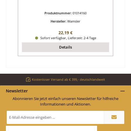
Produktnummer:
01014160
Hersteller:
Wamsler
Regulärer Preis:
22,19 €
Sofort verfügbar, Lieferzeit: 2-4 Tage
Details
Kostenloser Versand ab € 399,- deutschlandweit
Newsletter
Abonnieren Sie jetzt einfach unseren Newsletter für hilfreiche
Informationen und Aktionen.
E-
Mail-
Adresse
*