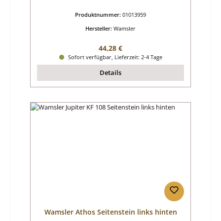
Produktnummer:
01013959
Hersteller:
Wamsler
Regulärer Preis:
44,28 €
Sofort verfügbar, Lieferzeit: 2-4 Tage
Details
Wamsler Athos Seitenstein links hinten