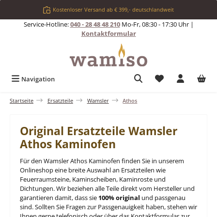
Zum Hauptinhalt springen
Kostenloser Versand ab € 399,- deutschlandweit
Service-Hotline:
040 - 28 48 48 210
Mo-Fr, 08:30 - 17:30 Uhr |
Kontaktformular
Du hast 0 Produkt
Navigation
Startseite
Ersatzteile
Wamsler
Athos
Original Ersatzteile Wamsler
Athos Kaminofen
Für den Wamsler Athos Kaminofen finden Sie in unserem
Onlineshop eine breite Auswahl an Ersatzteilen wie
Feuerraumsteine, Kaminscheiben, Kaminroste und
Dichtungen. Wir beziehen alle Teile direkt vom Hersteller und
garantieren damit, dass sie
100% original
und passgenau
sind. Sollten Sie Fragen zur Passgenauigkeit haben, stehen wir
Ihnen gerne telefonisch oder über das Kontaktformular zur