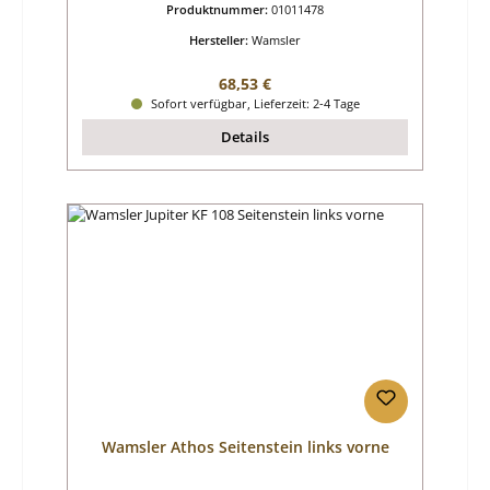
Produktnummer:
01011478
Hersteller:
Wamsler
Regulärer Preis:
68,53 €
Sofort verfügbar, Lieferzeit: 2-4 Tage
Details
Wamsler Athos Seitenstein links vorne