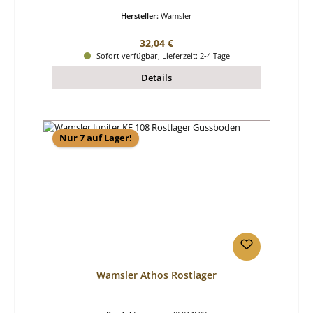
Hersteller:
Wamsler
Regulärer Preis:
32,04 €
Sofort verfügbar, Lieferzeit: 2-4 Tage
Details
Nur 7 auf Lager!
Wamsler Athos Rostlager