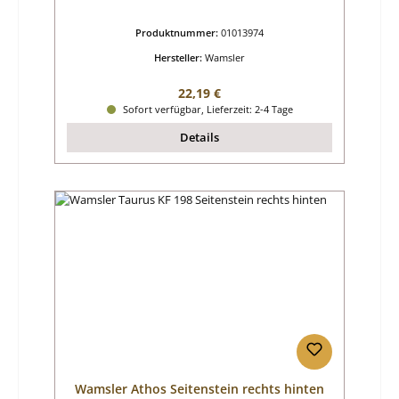
Produktnummer:
01013974
Hersteller:
Wamsler
Regulärer Preis:
22,19 €
Sofort verfügbar, Lieferzeit: 2-4 Tage
Details
Wamsler Athos Seitenstein rechts hinten