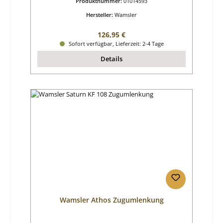
Produktnummer:
01014593
Hersteller:
Wamsler
Regulärer Preis:
126,95 €
Sofort verfügbar, Lieferzeit: 2-4 Tage
Details
Wamsler Athos Zugumlenkung