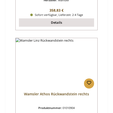
Hersteller:
Wamsler
Regulärer Preis:
358,83 €
Sofort verfügbar, Lieferzeit: 2-4 Tage
Details
Wamsler Athos Rückwandstein rechts
Produktnummer:
01010904