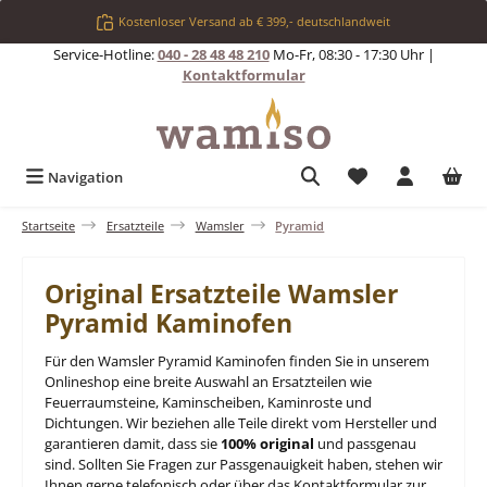
Zum Hauptinhalt springen
Kostenloser Versand ab € 399,- deutschlandweit
Service-Hotline:
040 - 28 48 48 210
Mo-Fr, 08:30 - 17:30 Uhr |
Kontaktformular
Du hast 0 Produkt
Navigation
Startseite
Ersatzteile
Wamsler
Pyramid
Original Ersatzteile Wamsler
Pyramid Kaminofen
Für den Wamsler Pyramid Kaminofen finden Sie in unserem
Onlineshop eine breite Auswahl an Ersatzteilen wie
Feuerraumsteine, Kaminscheiben, Kaminroste und
Dichtungen. Wir beziehen alle Teile direkt vom Hersteller und
garantieren damit, dass sie
100% original
und passgenau
sind. Sollten Sie Fragen zur Passgenauigkeit haben, stehen wir
Ihnen gerne telefonisch oder über das Kontaktformular zur