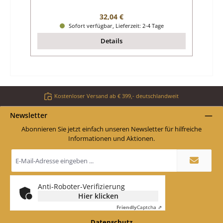
Regulärer Preis:
32,04 €
Sofort verfügbar, Lieferzeit: 2-4 Tage
Details
Kostenloser Versand ab € 399,- deutschlandweit
Newsletter
Abonnieren Sie jetzt einfach unseren Newsletter für hilfreiche
Informationen und Aktionen.
E-
Mail-
Adresse
*
Anti-Roboter-Verifizierung
Hier klicken
Friendly
Captcha ⇗
Datenschutz