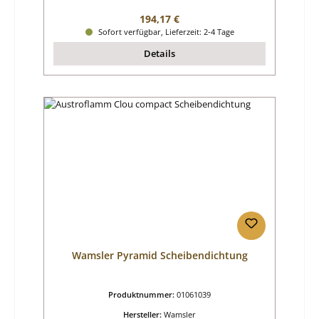
Regulärer Preis:
194,17 €
Sofort verfügbar, Lieferzeit: 2-4 Tage
Details
Wamsler Pyramid Scheibendichtung
Produktnummer:
01061039
Hersteller:
Wamsler