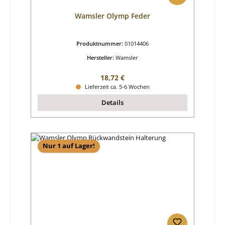
Wamsler Olymp Feder
Produktnummer:
01014406
Hersteller:
Wamsler
Regulärer Preis:
18,72 €
Lieferzeit ca. 5-6 Wochen
Details
Nur 1 auf Lager!