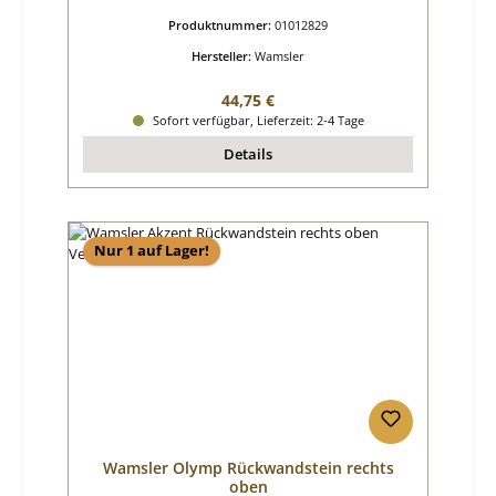
Produktnummer:
01012829
Hersteller:
Wamsler
Regulärer Preis:
44,75 €
Sofort verfügbar, Lieferzeit: 2-4 Tage
Details
Nur 1 auf Lager!
Wamsler Olymp Rückwandstein rechts
oben