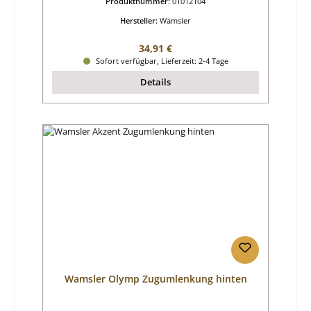
Produktnummer:
01012104
Hersteller:
Wamsler
Regulärer Preis:
34,91 €
Sofort verfügbar, Lieferzeit: 2-4 Tage
Details
Wamsler Olymp Zugumlenkung hinten