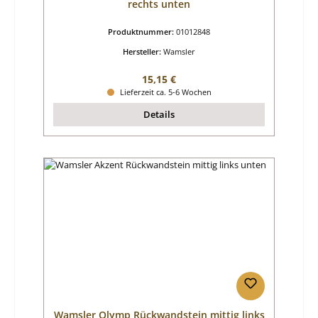
rechts unten
Produktnummer:
01012848
Hersteller:
Wamsler
Regulärer Preis:
15,15 €
Lieferzeit ca. 5-6 Wochen
Details
Wamsler Olymp Rückwandstein mittig links