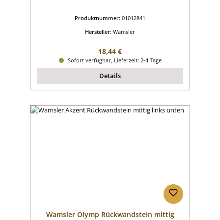
Produktnummer:
01012841
Hersteller:
Wamsler
Regulärer Preis:
18,44 €
Sofort verfügbar, Lieferzeit: 2-4 Tage
Details
Wamsler Olymp Rückwandstein mittig