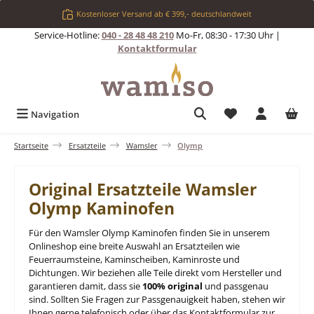
Zum Hauptinhalt springen
Kostenloser Versand ab € 399,- deutschlandweit
Service-Hotline:
040 - 28 48 48 210
Mo-Fr, 08:30 - 17:30 Uhr |
Kontaktformular
Du hast 0 Produkt
Navigation
Startseite
Ersatzteile
Wamsler
Olymp
Original Ersatzteile Wamsler
Olymp Kaminofen
Für den Wamsler Olymp Kaminofen finden Sie in unserem
Onlineshop eine breite Auswahl an Ersatzteilen wie
Feuerraumsteine, Kaminscheiben, Kaminroste und
Dichtungen. Wir beziehen alle Teile direkt vom Hersteller und
garantieren damit, dass sie
100% original
und passgenau
sind. Sollten Sie Fragen zur Passgenauigkeit haben, stehen wir
Ihnen gerne telefonisch oder über das Kontaktformular zur