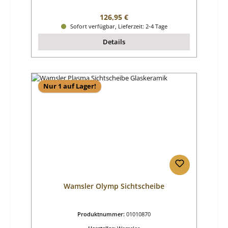
Regulärer Preis:
126,95 €
Sofort verfügbar, Lieferzeit: 2-4 Tage
Details
Nur 1 auf Lager!
Wamsler Olymp Sichtscheibe
Produktnummer:
01010870