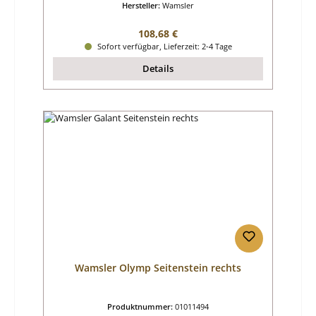
Hersteller:
Wamsler
Regulärer Preis:
108,68 €
Sofort verfügbar, Lieferzeit: 2-4 Tage
Details
Wamsler Olymp Seitenstein rechts
Produktnummer:
01011494