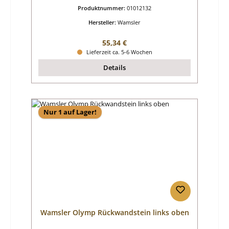
Produktnummer:
01012132
Hersteller:
Wamsler
Regulärer Preis:
55,34 €
Lieferzeit ca. 5-6 Wochen
Details
Nur 1 auf Lager!
Wamsler Olymp Rückwandstein links oben