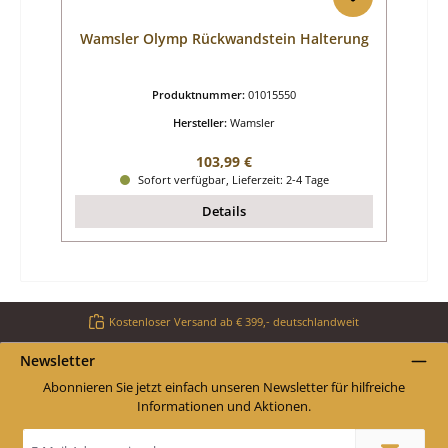
Wamsler Olymp Rückwandstein Halterung
Produktnummer:
01015550
Hersteller:
Wamsler
Regulärer Preis:
103,99 €
Sofort verfügbar, Lieferzeit: 2-4 Tage
Details
Kostenloser Versand ab € 399,- deutschlandweit
Newsletter
Abonnieren Sie jetzt einfach unseren Newsletter für hilfreiche
Informationen und Aktionen.
E-