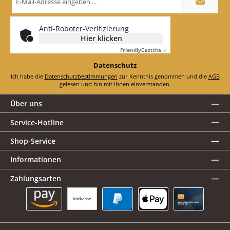
Mail-
Adresse
*
Anti-Roboter-Verifizierung
Hier klicken
Friendly
Captcha ⇗
Datenschutz
Ich habe die
Datenschutzbestimmungen
zur Kenntnis genommen und die
AGB
gelesen und bin mit ihnen einverstanden.
Über uns
Service-Hotline
Shop-Service
Informationen
Zahlungsarten
Vorkasse
Amazon Pay
PayPal
Apple Pay
Kreditkarte