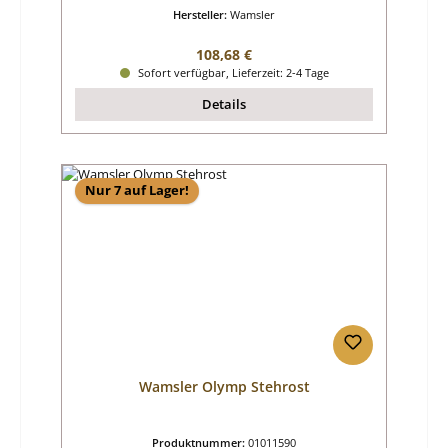
Hersteller:
Wamsler
Regulärer Preis:
108,68 €
Sofort verfügbar, Lieferzeit: 2-4 Tage
Details
Nur 7 auf Lager!
Wamsler Olymp Stehrost
Produktnummer:
01011590