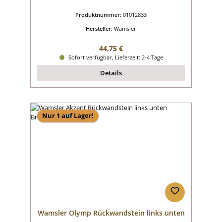
Produktnummer:
01012833
Hersteller:
Wamsler
Regulärer Preis:
44,75 €
Sofort verfügbar, Lieferzeit: 2-4 Tage
Details
Nur 1 auf Lager!
Wamsler Olymp Rückwandstein links unten