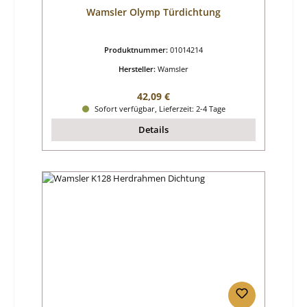
Wamsler Olymp Türdichtung
Produktnummer:
01014214
Hersteller:
Wamsler
Regulärer Preis:
42,09 €
Sofort verfügbar, Lieferzeit: 2-4 Tage
Details