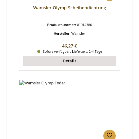
Wamsler Olymp Scheibendichtung
Produktnummer:
01014386
Hersteller:
Wamsler
Regulärer Preis:
46,27 €
Sofort verfügbar, Lieferzeit: 2-4 Tage
Details