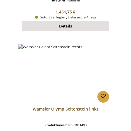
Hersteller:
Wamsler
Regulärer Preis:
1.451,75 €
Sofort verfügbar, Lieferzeit: 2-4 Tage
Details
Wamsler Olymp Seitenstein links
Produktnummer:
01011493