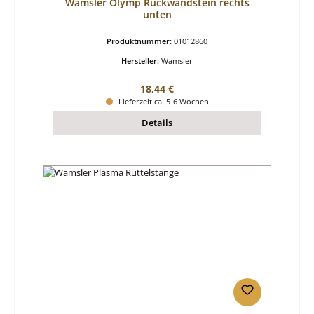
Wamsler Olymp Rückwandstein rechts
unten
Produktnummer:
01012860
Hersteller:
Wamsler
Regulärer Preis:
18,44 €
Lieferzeit ca. 5-6 Wochen
Details