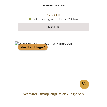
Hersteller:
Wamsler
Regulärer Preis:
175,71 €
Sofort verfügbar, Lieferzeit: 2-4 Tage
Details
Nur 1 auf Lager!
Wamsler Olymp Zugumlenkung oben